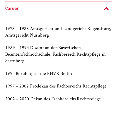
l
cookie banner from reappearing every time
i
the website is visited.
Career
n
Cookie duration:
B
1 year
e
1978 – 1988 Amtsgericht und Landgericht Regensburg,
r
Amtsgericht Nürnberg
l
TYPO3 Frontend User
i
1989 – 1994 Dozent an der Bayerischen
n
Name:
Beamtenfachhochschule, Fachbereich Rechtspflege in
S
fe_typo_user
Starnberg
c
Provider:
h
1994 Berufung an die FHVR Berlin
Operator of this website
o
o
1997 – 2002 Prodekan des Fachbereichs Rechtspflege
Purpose:
l
Used to identify the browser session for
o
logged-in front-end users (e.g., in the
2002 – 2020 Dekan des Fachbereichs Rechtspflege
f
protected members-only area). It stores the
session ID and ensures that the user
E
remains logged in throughout their visit.