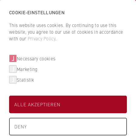
COOKIE-EINSTELLUNGEN
H
o
This website uses cookies. By continuing to use this
c
B
B
website, you agree to our use of cookies in accordance
h
a
a
with our
Privacy Policy
.
s
Prof. Roland Böttcher
c
c
c
k
k
Necessary cookies
h
t
t
u
o
o
FB 4 Rechtspflege
Marketing
l
t
t
Statistik
e
h
h
f
e
e
ü
H
H
ALLE AKZEPTIEREN
r
W
W
W
R
R
i
B
B
+49 30 30877-2754
DENY
r
e
e
t