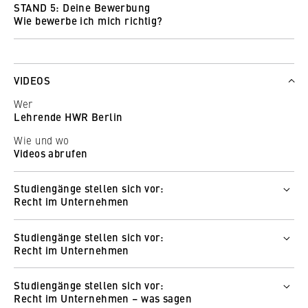
STAND 5: Deine Bewerbung
Leslie-Sophie Bastian
Wie bewerbe ich mich richtig?
So funktioniert Wonder
Wie und wo
Wer
Zur Online-Messe
Petra Schmutzler
So funktioniert Wonder
Wie und wo
VIDEOS
Zur Online-Messe
Wer
Lehrende HWR Berlin
So funktioniert Wonder
Wie und wo
Videos abrufen
Studiengänge stellen sich vor:
Recht im Unternehmen
Wer
Studiengänge stellen sich vor:
Prof. Dr. Peter Ries
Recht im Unternehmen
Prof. Dr. Jan Eickelberg
Wer
Wie und wo
Studiengänge stellen sich vor:
Studierende HWR Berlin
Zum Video
Recht im Unternehmen – was sagen