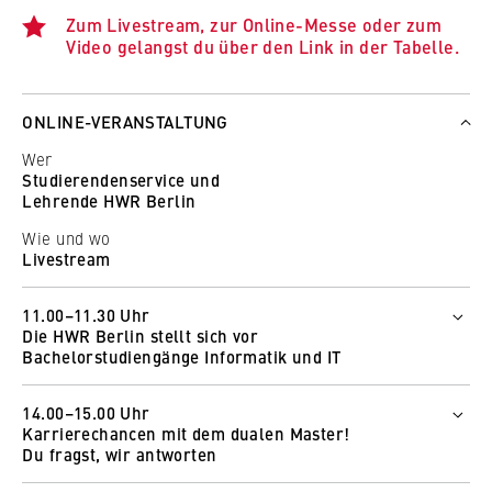
Zum Livestream, zur Online-Messe oder zum
Video gelangst du über den Link in der Tabelle.
ONLINE-VERANSTALTUNG
Wer
Studierendenservice und
Lehrende HWR Berlin
Wie und wo
Livestream
11.00–11.30 Uhr
Die HWR Berlin stellt sich vor
Bachelorstudiengänge Informatik und IT
Wer
14.00–15.00 Uhr
Petra Wieczorek
Karrierechancen mit dem dualen Master!
Helen Gikal
Du fragst, wir antworten
Wie und wo
Wer