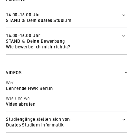
Zur Online-Messe
Wer
14.00–16.00 Uhr
Dave Schnelle
So funktioniert Wonder
STAND 3: Dein duales Studium
Sebastian Krüger
Wer
Wie und wo
14.00–16.00 Uhr
Diana Jurgec
Zur Online-Messe
STAND 4: Deine Bewerbung
Wie und wo
Wie bewerbe ich mich richtig?
So funktioniert Wonder
Zur Online-Messe
Wer
Petra Schmutzler
So funktioniert Wonder
Julia Slesazeck
VIDEOS
Wie und wo
Wer
Zur Online-Messe
Lehrende HWR Berlin
So funktioniert Wonder
Wie und wo
Video abrufen
Studiengänge stellen sich vor:
Duales Studium Informatik