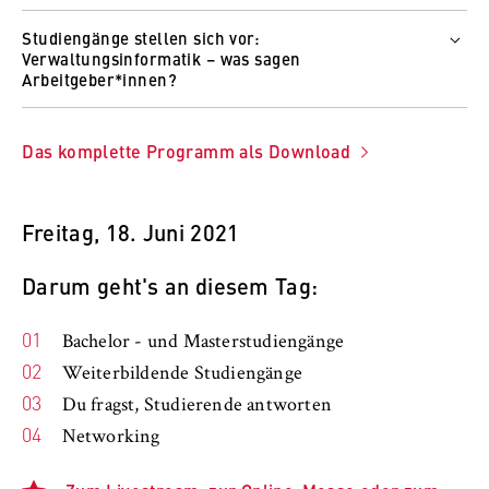
Wer
Studiengänge stellen sich vor:
Absolventinnen und Absolventen HWR Berlin
Verwaltungsinformatik – was sagen
Wie und wo
Arbeitgeber*innen?
Zum Video
Wer
Verwaltungsbehörden und Unternehmen
Das komplette Programm als Download
Wie und wo
Zum Video
Freitag, 18. Juni 2021
Darum geht's an diesem Tag:
Bachelor - und Masterstudiengänge
Weiterbildende Studiengänge
Du fragst, Studierende antworten
Networking