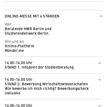
Wer
Prof. Dr. Birgit Felden
Wie und wo
ONLINE-MESSE MIT 6 STÄNDEN
Zum Livestream
Wer
Beratende HWR Berlin und
Studierendenwerk Berlin
Wie und wo
Online-Plattform
Wonder.me
14.00–16.00 Uhr
STAND 1: Infopoint der Studienberatung
Wer
14.00–16.00 Uhr
Petra Wieczorek
STAND 2: Bewerbung Wirtschaftswissenschaften
Helen Gikal
Wie bewerbe ich mich richtig? Bewerbungscheck
Wie und wo
inklusive
Zur Online-Messe
Wer
14.00–16.00 Uhr
Dave Schnelle
So funktioniert Wonder