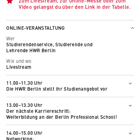
Zum Livestream, zur Online-Messe oder zum
Video gelangst du über den Link in der Tabelle.
ONLINE-VERANSTALTUNG
Wer
Studierendenservice, Studierende und
Lehrende HWR Berlin
Wie und wo
Livestream
11.00–11.30 Uhr
Die HWR Berlin stellt ihr Studienangebot vor
Wer
13.00–13.30 Uhr
Petra Wieczorek
Der nächste Karriereschritt:
Helen Gikal
Weiterbildung an der Berlin Professional School!
Wie und wo
Wer
Zum Livestream
14.00–15.00 Uhr
Prof. Dr. Marianne Egger de Campo
Networking: