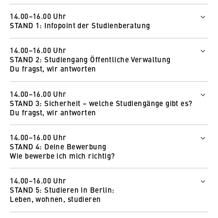
14.00–16.00 Uhr
STAND 1: Infopoint der Studienberatung
Wer
14.00–16.00 Uhr
Arndis Heß
STAND 2: Studiengang Öffentliche Verwaltung
Helen Gikal
Du fragst, wir antworten
Wie und wo
Wer
Zur Online-Messe
14.00–16.00 Uhr
Johannes Eichstädt
STAND 3: Sicherheit − welche Studiengänge gibt es?
So funktioniert Wonder
Wie und wo
Du fragst, wir antworten
Zur Online-Messe
Wer
14.00–16.00 Uhr
Bianca Näthe
So funktioniert Wonder
STAND 4: Deine Bewerbung
Dorothee Braß
Wie bewerbe ich mich richtig?
Wie und wo
Wer
Zur Online-Messe
14.00–16.00 Uhr
Petra Schmutzler
STAND 5: Studieren in Berlin:
Julia Slesazeck
So funktioniert Wonder
Leben, wohnen, studieren
Wie und wo
Wer
Zur Online-Messe