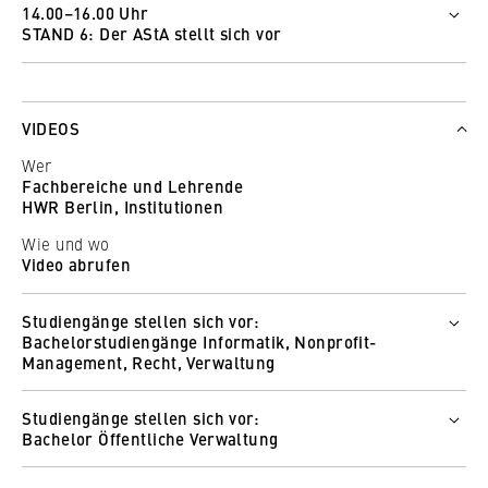
14.00–16.00 Uhr
Studierendenwerk Berlin
STAND 6: Der AStA stellt sich vor
So funktioniert Wonder
Wie und wo
Wer
Zur Online-Messe
Julian Dressler
Ishita Naithani
So funktioniert Wonder
VIDEOS
Emad Sayad
Wer
Wie und wo
Fachbereiche und Lehrende
Zur Online-Messe
HWR Berlin, Institutionen
So funktioniert Wonder
Wie und wo
Video abrufen
Studiengänge stellen sich vor:
Bachelorstudiengänge Informatik, Nonprofit-
Management, Recht, Verwaltung
Wer
Studiengänge stellen sich vor:
Prof. Dr. Robert Knappe
Bachelor Öffentliche Verwaltung
Wie und wo
Wer
Zum Video