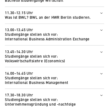
Bachelorstudiengänge Wirtschaft
Wer
11.30–12.15 Uhr
Was ist BWL? BWL an der HWR Berlin studieren.
Prof. Dr. Susanne Meyer
Wer
Petra Wieczorek
13.00–13.45 Uhr
Prof. Dr. Ursula Walther
Studiengänge stellen sich vor:
Prof. Dr. Nadja Jehle
Wie und wo
International Business Administration Exchange
Zum Livestream
Wie und wo
Wer
Zum Livestream
13.45–14.30 Uhr
Prof. Dr. Ewa Ostaszewska
Studiengänge stellen sich vor:
Prof. Dr. Michael Faustino Bauer
Volkswirtschaftslehre (Economics)
Wie und wo
Wer
Zum Livestream
16.00–16.45 Uhr
Prof. Dr. Beate Jochimsen
Studiengänge stellen sich vor:
Wie und wo
International Business Management
Zum Livestream
Wer
17.30–18.30 Uhr
Prof. Dr. Sabine Haller
Studiengänge stellen sich vor:
Wie und wo
Unternehmensgründung und -nachfolge
Zum Livestream