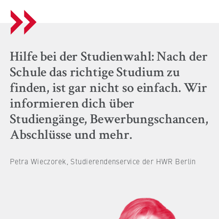
VISITOR_INFO1_LIVE, YSC, yt-remote-
connected-devices
Anbieter:
Google Ireland Limited
Hilfe bei der Studienwahl: Nach der
Zweck:
Schule das richtige Studium zu
Erlaubt das Anzeigen und Abspielen von
finden, ist gar nicht so einfach. Wir
eingebetteten YouTube-Videos, wobei Daten
an Google übertragen und Cookies gesetzt
informieren dich über
werden.
Studiengänge, Bewerbungschancen,
Cookie Laufzeit:
Abschlüsse und mehr.
bis zu 2 Jahre
Petra Wieczorek, Studierendenservice der HWR Berlin
STATISTIK
Matomo