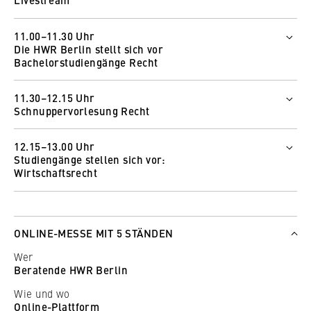
11.00–11.30 Uhr
Die HWR Berlin stellt sich vor
Bachelorstudiengänge Recht
Wer
11.30–12.15 Uhr
Arndis Heß
Schnuppervorlesung Recht
Helen Gikal
Wer
Wie und wo
12.15–13.00 Uhr
Prof. Dr. Anastasia Baetge
Zum Livestream
Studiengänge stellen sich vor:
Wie und wo
Wirtschaftsrecht
Zum Livestream
Wer
Prof. Dr. Sebastian Schunke
Wie und wo
ONLINE-MESSE MIT 5 STÄNDEN
Zum Livestream
Wer
Beratende HWR Berlin
Wie und wo
Online-Plattform