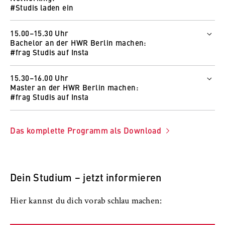
Wie und wo
#Studis laden ein
Zum Livestream
Wer
15.00–15.30 Uhr
Fabio Bräuer
Bachelor an der HWR Berlin machen:
Michelle Kaplan
#frag Studis auf Insta
Wie und wo
Wer
Zum Livestream
15.30–16.00 Uhr
Johanna Janke
Master an der HWR Berlin machen:
Finja Schüttler-Janikulla
#frag Studis auf Insta
Wie und wo
Wer
Zu Instagram
Johanna Janke
Das komplette Programm als Download
Finja Schüttler-Janikulla
Wie und wo
Zu Instagram
Dein Studium − jetzt informieren
Hier kannst du dich vorab schlau machen: