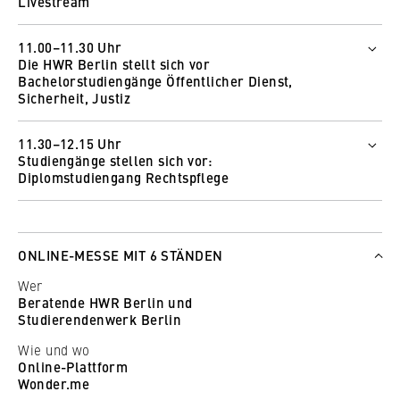
Livestream
11.00–11.30 Uhr
Die HWR Berlin stellt sich vor
Bachelorstudiengänge Öffentlicher Dienst,
Sicherheit, Justiz
Wer
11.30–12.15 Uhr
Petra Wieczorek
Studiengänge stellen sich vor:
Arndis Heß
Diplomstudiengang Rechtspflege
Wie und wo
Wer
Zum Livestream
Prof. Ulrich Keller mit einem Studierenden des
Studiengangs
ONLINE-MESSE MIT 6 STÄNDEN
Wie und wo
Wer
Zum Livestream
Beratende HWR Berlin und
Studierendenwerk Berlin
Wie und wo
Online-Plattform
Wonder.me