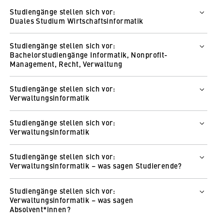
Wer
Studiengänge stellen sich vor:
Prof. Dr. Dagmar Monett
Duales Studium Wirtschaftsinformatik
Wie und wo
Wer
Zum Video
Studiengänge stellen sich vor:
Prof. Dr. Gert Faustmann
Bachelorstudiengänge Informatik, Nonprofit-
Wie und wo
Management, Recht, Verwaltung
Zum Video
Wer
Studiengänge stellen sich vor:
Prof. Dr. Robert Knappe
Verwaltungsinformatik
Wie und wo
Wer
Zum Video
Studiengänge stellen sich vor:
Prof. Dr. Dagmar Lück-Schneider
Verwaltungsinformatik
Wie und wo
Wer
Zum Video
Studiengänge stellen sich vor:
Studierende HWR Berlin
Verwaltungsinformatik – was sagen Studierende?
Wie und wo
Wer
Zum Video
Studiengänge stellen sich vor:
Studierende HWR Berlin
Verwaltungsinformatik – was sagen
Wie und wo
Absolvent*innen?
Zum Video