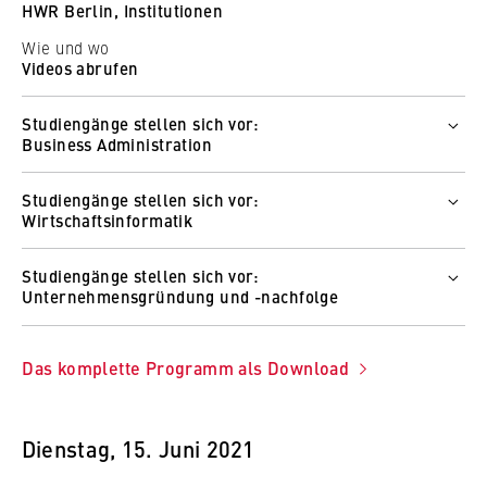
HWR Berlin, Institutionen
Wie und wo
Videos abrufen
Studiengänge stellen sich vor:
Business Administration
Wer
Studiengänge stellen sich vor:
Prof. Dr. Ursula Walther
Wirtschaftsinformatik
Wie und wo
Wer
Zum Video
Studiengänge stellen sich vor:
Prof. Dr. Gert Faustmann
Unternehmensgründung und -nachfolge
Wie und wo
Wer
Zum Video
Studierender der HWR Berlin
Das komplette Programm als Download
Wie und wo
Zum Video
Dienstag, 15. Juni 2021