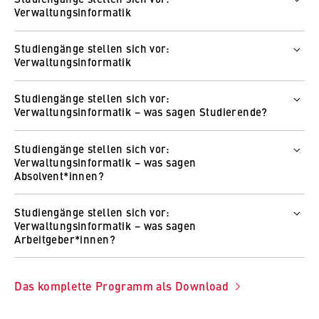
Verwaltungsinformatik
Wie und wo
Wer
Zum Video
Studiengänge stellen sich vor:
Prof. Dr. Dagmar Lück-Schneider
Verwaltungsinformatik
Wie und wo
Wer
Zum Video
Studiengänge stellen sich vor:
Studierende HWR Berlin
Verwaltungsinformatik – was sagen Studierende?
Wie und wo
Wer
Zum Video
Studiengänge stellen sich vor:
Studierende HWR Berlin
Verwaltungsinformatik – was sagen
Wie und wo
Absolvent*innen?
Zum Video
Wer
Studiengänge stellen sich vor:
Absolventinnen und Absolventen HWR Berlin
Verwaltungsinformatik – was sagen
Wie und wo
Arbeitgeber*innen?
Zum Video
Wer
Verwaltungsbehörden und Unternehmen
Das komplette Programm als Download
Wie und wo
Zum Video