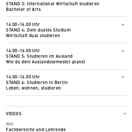
STAND 3: International Wirtschaft studieren
Sebastian Krüger
Bachelor of Arts
Wie und wo
Wer
Zur Online-Messe
14.00–16.00 Uhr
Kathleen Schüttler-Janikulla
STAND 4: Dein duales Studium
Lisa-Lou Chmill
So funktioniert Wonder
Wirtschaft dual studieren
Anika Kixmüller
Christian Pape
Wer
Laura Kuhlmey
14.00–16.00 Uhr
Diana Jurgec
STAND 5: Studieren im Ausland
Wie und wo
Wie und wo
Wie du dein Auslandssemester planst
Zur Online-Messe
Zur Online-Messe
Wer
So funktioniert Wonder
14.00–16.00 Uhr
Christin Gehner
So funktioniert Wonder
STAND 6: Studieren in Berlin
Anne Hübner
Leben, wohnen, studieren
Wie und wo
Wer
Zur Online-Messe
Studierendenwerk Berlin
So funktioniert Wonder
Wie und wo
VIDEOS
Zur Online-Messe
Wer
Fachbereiche und Lehrende
So funktioniert Wonder