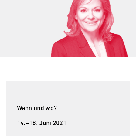
Name:
_pk_id, _pk_ses, _pk_ref
Anbieter:
Matomo
Zweck:
Ermöglicht die anonyme Analyse Ihres
Nutzerverhaltens auf unserer Website, um
unser Angebot fortlaufend zu verbessern.
Hierzu werden Cookies gesetzt, die uns
helfen zu verstehen, welche Seiten am
häufigsten besucht werden.
Cookie Laufzeit:
bis zu 13 Monate
Wann und wo?
14.–18. Juni 2021