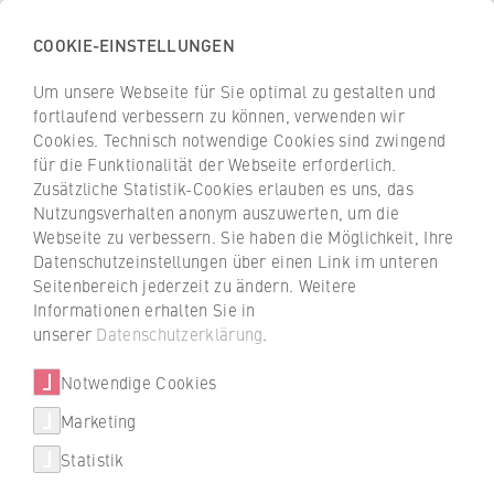
Deutsch
COOKIE-EINSTELLUNGEN
Um unsere Webseite für Sie optimal zu gestalten und
H
fortlaufend verbessern zu können, verwenden wir
o
Cookies. Technisch notwendige Cookies sind zwingend
c
Z
Z
für die Funktionalität der Webseite erforderlich.
h
u
u
Zusätzliche Statistik-Cookies erlauben es uns, das
s
Nutzungsverhalten anonym auszuwerten, um die
r
r
c
Webseite zu verbessern. Sie haben die Möglichkeit, Ihre
ü
ü
Datenschutzeinstellungen über einen Link im unteren
h
c
c
Seitenbereich jederzeit zu ändern. Weitere
u
k
k
Informationen erhalten Sie in
l
z
z
unserer
Datenschutzerklärung
.
e
u
u
f
r
r
Notwendige Cookies
ü
S
S
Marketing
r
t
t
W
Statistik
a
a
i
r
r