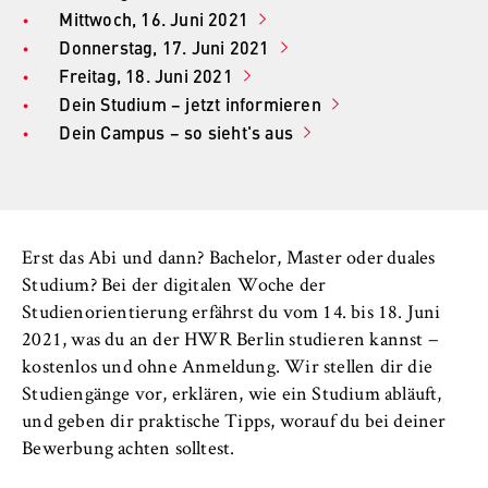
n
n
Mittwoch, 16. Juni 2021
r
Anbieter:
Donnerstag, 17. Juni 2021
l
Betreiber dieser Website
i
Freitag, 18. Juni 2021
Zweck:
n
Dein Studium − jetzt informieren
Speichert den Zustimmungsstatus des
B
Dein Campus − so sieht's aus
Benutzers für Cookies auf der aktuellen
e
Domäne. Dadurch wird verhindert, dass das
r
Cookie-Banner bei jedem erneuten Aufruf
l
der Website wiederholt angezeigt wird.
i
Erst das Abi und dann? Bachelor, Master oder duales
n
Cookie Laufzeit:
Studium? Bei der digitalen Woche der
1 Jahr
S
Studienorientierung erfährst du vom 14. bis 18. Juni
c
2021, was du an der HWR Berlin studieren kannst −
h
TYPO3 Frontend Nutzer
kostenlos und ohne Anmeldung. Wir stellen dir die
o
Studiengänge vor, erklären, wie ein Studium abläuft,
o
Name:
und geben dir praktische Tipps, worauf du bei deiner
l
fe_typo_user
Bewerbung achten solltest.
o
f
Anbieter: