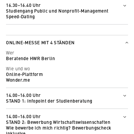
Zum Livestream
16.30–16.40 Uhr
Team der Berlin Professional School
Studiengang Public und Nonprofit-Management
Wie und wo
Speed-Dating
Zum Livestream
Wer
Prof. Dr. Martin Brüggemeier
Wie und wo
ONLINE-MESSE MIT 4 STÄNDEN
Zum Livestream der HTW Berlin
Wer
Beratende HWR Berlin
Wie und wo
Online-Plattform
Wonder.me
14.00–16.00 Uhr
STAND 1: Infopoint der Studienberatung
Wer
14.00–16.00 Uhr
Petra Wieczorek
STAND 2: Bewerbung Wirtschaftswissenschaften
Helen Gikal
Wie bewerbe ich mich richtig? Bewerbungscheck
Wie und wo
inklusive