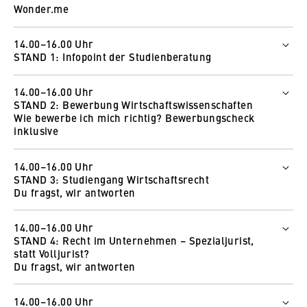
Wonder.me
14.00–16.00 Uhr
STAND 1: Infopoint der Studienberatung
Wer
14.00–16.00 Uhr
Arndis Heß
STAND 2: Bewerbung Wirtschaftswissenschaften
Helen Gikal
Wie bewerbe ich mich richtig? Bewerbungscheck
Wie und wo
inklusive
Zur Online-Messe
Wer
14.00–16.00 Uhr
Dave Schnelle
So funktioniert Wonder
STAND 3: Studiengang Wirtschaftsrecht
Sebastian Krüger
Du fragst, wir antworten
Wie und wo
Wer
Zur Online-Messe
14.00–16.00 Uhr
Christiane Walczak
STAND 4: Recht im Unternehmen – Spezialjurist,
Anika Kunz
So funktioniert Wonder
statt Volljurist?
Patrick Maykowsky
Du fragst, wir antworten
Kim Nguyen
Wer
Wie und wo
14.00–16.00 Uhr
Juliane Strauß
Zur Online-Messe