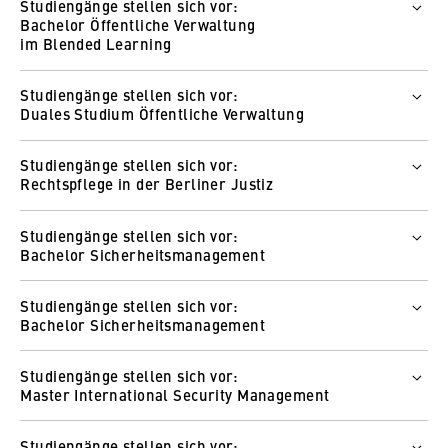
Studiengänge stellen sich vor:
Prof. Dr. Stephan Tomerius
Bachelor Öffentliche Verwaltung
Wie und wo
im Blended Learning
Zum Video
Wer
Studiengänge stellen sich vor:
Anne Voigt
Duales Studium Öffentliche Verwaltung
Wie und wo
Wer
Zum Video
Studiengänge stellen sich vor:
Prof. Dr. Stephan Tomerius
Rechtspflege in der Berliner Justiz
Wie und wo
Wer
Zum Video
Studiengänge stellen sich vor:
Kammergericht des Landes Berlin
Bachelor Sicherheitsmanagement
Wie und wo
Wer
Zum Video
Studiengänge stellen sich vor:
Fachbereich Polizei und Sicherheitsmanagement
Bachelor Sicherheitsmanagement
Wie und wo
Wer
Zum Video
Studiengänge stellen sich vor:
Prof. Dr. Vincenz Leuschner
Master International Security Management
Wie und wo
Wer
Zum Video
Studiengänge stellen sich vor:
Fachbereich Polizei und Sicherheitsmanagement