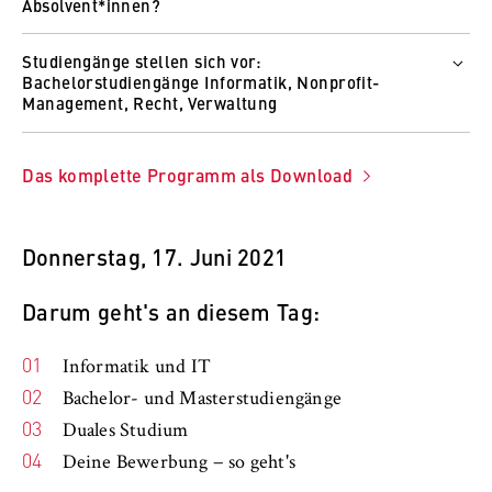
Wie und wo
Absolvent*innen?
Zum Video
Wer
Studiengänge stellen sich vor:
Prof. Dr. Jan Eickelberg
Bachelorstudiengänge Informatik, Nonprofit-
Wie und wo
Management, Recht, Verwaltung
Zum Video
Wer
Prof. Dr. Robert Knappe
Das komplette Programm als Download
Wie und wo
Zum Video
Donnerstag, 17. Juni 2021
Darum geht's an diesem Tag:
Informatik und IT
Bachelor- und Masterstudiengänge
Duales Studium
Deine Bewerbung − so geht's