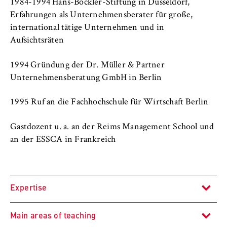
c
1984-1994 Hans-Böckler-Stiftung in Düsseldorf,
o
Erfahrungen als Unternehmensberater für große,
Cookie duration:
n
international tätige Unternehmen und in
For the duration of the browser session
o
Aufsichtsräten
m
i
1994 Gründung der Dr. Müller & Partner
c
MARKETING
Unternehmensberatung GmbH in Berlin
s
Youtube
a
1995 Ruf an die Fachhochschule für Wirtschaft Berlin
n
Name:
d
Gastdozent u. a. an der Reims Management School und
VISITOR_INFO1_LIVE, YSC, yt-remote-
L
connected-devices
an der ESSCA in Frankreich
a
Provider:
w
Google Ireland Limited
Expertise
Purpose:
Allows you to view and play embedded
Main areas of teaching
YouTube videos, which involves sending data