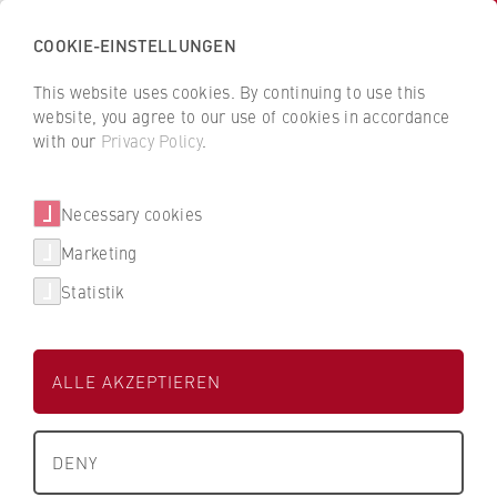
COOKIE-EINSTELLUNGEN
H
o
This website uses cookies. By continuing to use this
c
B
B
website, you agree to our use of cookies in accordance
h
a
a
with our
Privacy Policy
.
s
Prof. Dr. Hans-Erich Müller
c
c
c
k
k
Necessary cookies
h
t
t
u
o
o
FB 1 Wirtschaftswissenschaften
Marketing
l
t
t
Statistik
e
h
h
Professur für Organisation und Management
f
e
e
ü
H
H
ALLE AKZEPTIEREN
r
W
W
W
R
R
About us
i
B
B
DENY
r
e
e
What we stand for
t