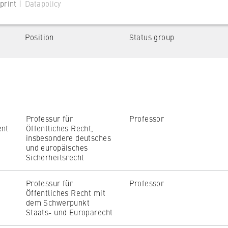
print |
Datapolicy
Position
Status group
Campus
 website
Campus Schöneberg
s consent status for cookies on the current domain. This prevents
Campus Lichtenberg
om reappearing every time the website is visited.
Sonstige
Professur für
Professor
ent
Öffentliches Recht,
insbesondere deutsches
und europäisches
Sicherheitsrecht
Professur für
Professor
Öffentliches Recht mit
dem Schwerpunkt
 website
Staats- und Europarecht