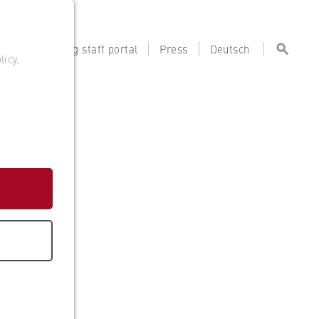
tal
Teaching staff portal
Press
Deutsch
licy
.