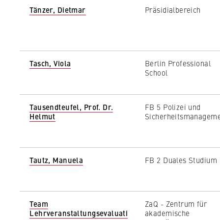
l
Purpose:
Used to identify 
Tänzer, Dietmar
Präsidialbereich
i
protected member
n
remains logged in
B
Cookie duration:
For the duration
e
r
Tasch, Viola
Berlin Professional
School
l
i
MARKETING
n
Tausendteufel, Prof. Dr.
FB 5 Polizei und
Youtube
S
Helmut
Sicherheitsmanagem
c
Name:
VISITOR_INFO1_L
h
o
Provider:
Google Ireland L
o
Tautz, Manuela
FB 2 Duales Studium
l
Purpose:
Allows you to vi
Google and setti
o
f
Team
ZaQ - Zentrum für
Cookie duration:
bis zu 2 Jahre
E
Lehrveranstaltungsevaluati
akademische