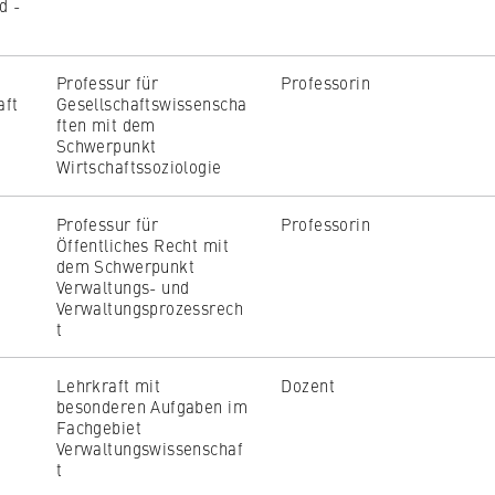
d -
Professur für
Professorin
aft
Gesellschaftswissenscha
ften mit dem
Schwerpunkt
, _pk_ref
Wirtschaftssoziologie
Professur für
Professorin
Öffentliches Recht mit
o anonymously analyze your user behavior on our website in order 
dem Schwerpunkt
rove our services. To do this, we use cookies that help us unders
Verwaltungs- und
visited most frequently.
Verwaltungsprozessrech
t
e
Lehrkraft mit
Dozent
besonderen Aufgaben im
Fachgebiet
Verwaltungswissenschaf
t