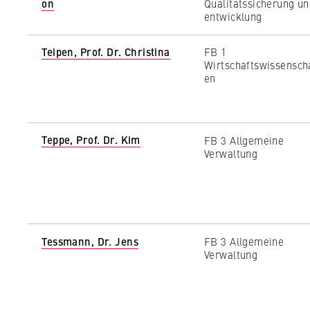
c
on
Qualitätssicherung un
entwicklung
o
n
STATISTIK
Teipen, Prof. Dr. Christina
FB 1
o
Wirtschaftswissensch
Matomo
m
en
i
Name:
_pk_id, _pk_ses
c
s
Provider:
Matomo
a
Teppe, Prof. Dr. Kim
FB 3 Allgemeine
Verwaltung
n
Purpose:
This allows us t
continuously imp
d
which pages are 
L
a
Cookie duration:
bis zu 13 Monat
w
Tessmann, Dr. Jens
FB 3 Allgemeine
Verwaltung