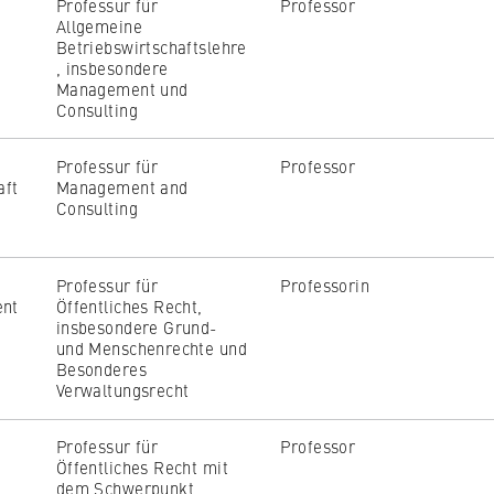
Professur für
Professor
Allgemeine
Betriebswirtschaftslehre
, insbesondere
Management und
Consulting
Professur für
Professor
aft
Management and
Consulting
Professur für
Professorin
ent
Öffentliches Recht,
insbesondere Grund-
und Menschenrechte und
Besonderes
Verwaltungsrecht
Professur für
Professor
Öffentliches Recht mit
dem Schwerpunkt