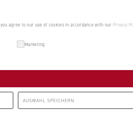
Student por
, you agree to our use of cookies in accordance with our
Privacy Po
Marketing
erlin
Partnerships
Research
m A to Z
AUSWAHL SPEICHERN
N
O
P
Q
R
S
T
U
V
W
X
Y
Z