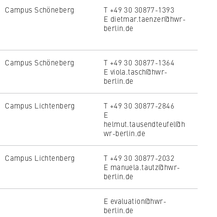
Campus Schöneberg
T +49 30 30877-1393
E dietmar.taenzer@hwr-
berlin.de
Campus Schöneberg
T +49 30 30877-1364
E viola.tasch@hwr-
berlin.de
Campus Lichtenberg
T +49 30 30877-2846
E
helmut.tausendteufel@h
wr-berlin.de
Campus Lichtenberg
T +49 30 30877-2032
E manuela.tautz@hwr-
 to
berlin.de
E evaluation@hwr-
berlin.de