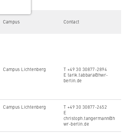
Campus
Contact
 the
Campus Lichtenberg
T +49 30 30877-2894
E tarik.tabbara@hwr-
berlin.de
Campus Lichtenberg
T +49 30 30877-2652
E
christoph.tangermann@h
wr-berlin.de
Reset all filters
Show filtered results