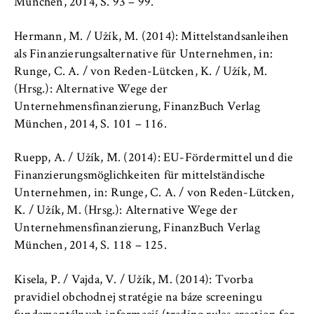
to Google and setting cookies.
München, 2014, S. 93 – 99.
Cookie duration:
Hermann, M. / Užík, M. (2014): Mittelstandsanleihen
bis zu 2 Jahre
als Finanzierungsalternative für Unternehmen, in:
Runge, C. A. / von Reden-Lütcken, K. / Užík, M.
(Hrsg.): Alternative Wege der
Unternehmensfinanzierung, FinanzBuch Verlag
STATISTIK
München, 2014, S. 101 – 116.
Matomo
Ruepp, A. / Užík, M. (2014): EU-Fördermittel und die
Name:
Finanzierungsmöglichkeiten für mittelständische
_pk_id, _pk_ses, _pk_ref
Unternehmen, in: Runge, C. A. / von Reden-Lütcken,
K. / Užík, M. (Hrsg.): Alternative Wege der
Provider:
Matomo
Unternehmensfinanzierung, FinanzBuch Verlag
München, 2014, S. 118 – 125.
Purpose:
This allows us to anonymously analyze your
Kisela, P. / Vajda, V. / Užík, M. (2014): Tvorba
user behavior on our website in order to
pravidiel obchodnej stratégie na báze screeningu
continuously improve our services. To do