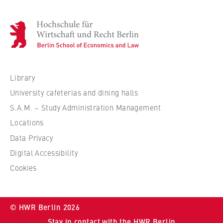
H
o
c
h
s
Library
c
University cafeterias and dining halls
h
S.A.M. – Study Administration Management
u
Locations
l
e
Data Privacy
f
Digital Accessibility
ü
Cookies
r
W
i
© HWR Berlin 2026
r
Stay in contact with the HWR Berlin