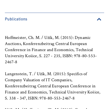
l
cookie banner from reappearing every time
Business • Technology
i
the website is visited.
n
Department 3: Public Administration
Cookie duration:
B
Publications
1 year
e
Department 4: Legal Studies
r
l
Hoffmeister, Ch. M. / Užík, M. (2015): Dynamic
TYPO3 Frontend User
Department 5: Police and Security
i
Auctions, Konferenzbeitrag Central European
Management
n
Name:
Conference in Finance and Economics, Technical
S
fe_typo_user
University Košice, S. 227 - 235, ISBN: 978-80-553-
Berlin Professional School
c
2467-8
Provider:
h
Operator of this website
International Focus
o
Langenstein, T. / Užík, M. (2015): Specifics of
o
Company Valuation of IT Companies,
Purpose:
University organisation
l
Used to identify the browser session for
Konferenzbeitrag Central European Conference in
o
logged-in front-end users (e.g., in the
Finance and Economics, Technical University Košice,
f
Service units
protected members-only area). It stores the
S. 338 - 347, ISBN: 978-80-553-2467-8
session ID and ensures that the user
E
remains logged in throughout their visit.