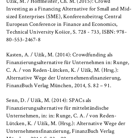
c
Užík, M. / Hoffmeister, Ch. M. (2015): Crowd
o
Investing as a Financing Alternative for Small and Mid-
Cookie duration:
n
sized Enterprises (SME), Konferenzbeitrag Central
For the duration of the browser session
o
European Conference in Finance and Economics,
m
Technical University Košice, S. 728 - 733, ISBN: 978-
i
80-553-2467-8
c
MARKETING
s
Kasten, A. / Užík, M. (2014): Crowdfunding als
Youtube
a
Finanzierungsalternative für Unternehmen in: Runge,
n
C. A. / von Reden-Lütcken, K. / Užík, M. (Hrsg.):
Name:
d
VISITOR_INFO1_LIVE, YSC, yt-remote-
Alternative Wege der Unternehmensfinanzierung,
L
connected-devices
FinanzBuch Verlag München, 2014, S. 82 – 91.
a
Provider:
w
Senn, D. / Užík, M. (2014): SPACs als
Google Ireland Limited
Finanzierungsalternative für mittelständische
Unternehmen, in: in: Runge, C. A. / von Reden-
Purpose:
Lütcken, K. / Užík, M. (Hrsg.): Alternative Wege der
Allows you to view and play embedded
Unternehmensfinanzierung, FinanzBuch Verlag
YouTube videos, which involves sending data