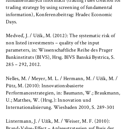
fundamentálnych informacií (trading rules creation for
this, we use cookies that help us
trading strategy by using screening of fundamental
understand which pages are visited most
information), Konferenzbeitrag: Hradec Economic
frequently.
Days.
Cookie duration:
bis zu 13 Monate
Medveď, J. / Užík, M. (2012): The systematic risk of
non listed investments – quality of the input
parameters, in: Wissenschaftliche Reihe des Prager
Bankinstituts (BIVS), Hrsg. BIVS Banská Bystrica, S.
285 – 292, 2012.
Nelles, M. / Meyer, M. L. / Hermann, M. / Užík, M. /
Pütz, M. (2010): Innovationsbasierte
Performancestrategien, in: Baumann, W.; Braukmann,
U.; Matthes, W. (Hrsg.): Innovation und
Internationalisierung. Wiesbaden 2010, S. 289-301
Lintermann, J. / Užík, M. / Weiser, M. F. (2010):
Brand-Value-Effect – Anlagestrategien auf Basis der