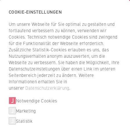
COOKIE-EINSTELLUNGEN
H
o
Um unsere Webseite für Sie optimal zu gestalten und
c
Z
Z
fortlaufend verbessern zu können, verwenden wir
h
u
u
Cookies. Technisch notwendige Cookies sind zwingend
s
für die Funktionalität der Webseite erforderlich.
r
r
Unternehmen finden
c
Zusätzliche Statistik-Cookies erlauben es uns, das
ü
ü
Nutzungsverhalten anonym auszuwerten, um die
h
c
c
Webseite zu verbessern. Sie haben die Möglichkeit, Ihre
u
k
k
Duales Studium: Mehr als 700 Unternehmen
Datenschutzeinstellungen über einen Link im unteren
l
z
z
und Betriebe sind Partner der dualen
Seitenbereich jederzeit zu ändern. Weitere
e
u
u
Studiengänge an der HWR Berlin. Jetzt
Informationen erhalten Sie in
f
passende Unternehmen finden.
r
r
unserer
Datenschutzerklärung
.
ü
S
S
r
Notwendige Cookies
Unser Tipp: Den roten Filter nutzen, um gezielt
t
t
Unternehmen zu suchen, die den gewünschten
W
a
a
Marketing
Studiengang anbieten.
Über uns
i
r
r
Statistik
r
t
t
Hochschulleitung
t