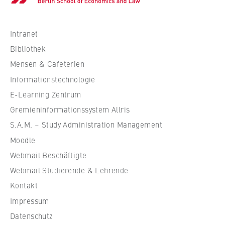
c
h
s
Intranet
c
Bibliothek
h
Mensen & Cafeterien
u
Informationstechnologie
l
e
E-Learning Zentrum
f
Gremieninformationssystem Allris
ü
S.A.M. – Study Administration Management
r
Moodle
W
Webmail Beschäftigte
i
r
Webmail Studierende & Lehrende
t
Kontakt
s
Impressum
c
Datenschutz
h