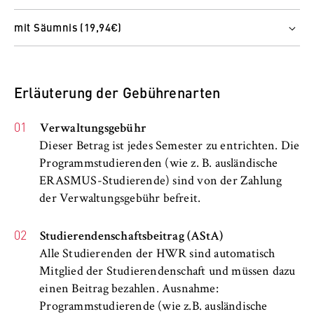
c
–
Alumni
Betreiber dieser Website
Vollzeitstudium
o
mit Säumnis (19,94€)
379,77 €
n
Zweck:
Vollzeitstudium
Teilzeitstudium
o
Dient der Identifizierung der
399,71 €
152,97 €
m
Browsersitzung für eingeloggte Frontend-
i
Teilzeitstudium
Erläuterung der Gebührenarten
Benutzer (z. B. im geschützten
172,91 €
Mitgliederbereich). Er speichert die
c
Session-ID und sorgt dafür, dass der Nutzer
s
Verwaltungsgebühr
während des Besuchs eingeloggt bleibt.
a
Dieser Betrag ist jedes Semester zu entrichten. Die
n
Programmstudierenden (wie z. B. ausländische
Cookie Laufzeit:
d
Für die Dauer der Browsersitzung
ERASMUS-Studierende) sind von der Zahlung
L
der Verwaltungsgebühr befreit.
a
w
Studierendenschaftsbeitrag (AStA)
MARKETING
Alle Studierenden der HWR sind automatisch
Youtube
Mitglied der Studierendenschaft und müssen dazu
einen Beitrag bezahlen. Ausnahme:
Name:
Programmstudierende (wie z.B. ausländische