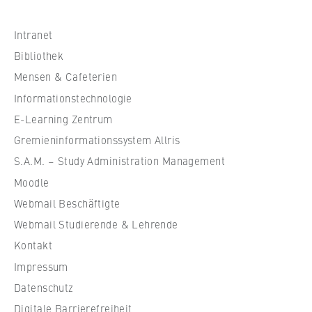
h
s
Intranet
c
Bibliothek
h
Mensen & Cafeterien
u
Informationstechnologie
l
e
E-Learning Zentrum
f
Gremieninformationssystem Allris
ü
S.A.M. – Study Administration Management
r
Moodle
W
Webmail Beschäftigte
i
r
Webmail Studierende & Lehrende
t
Kontakt
s
Impressum
c
Datenschutz
h
Digitale Barrierefreiheit
a