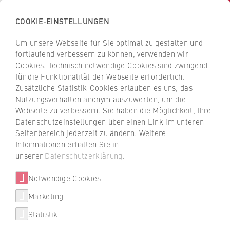
COOKIE-EINSTELLUNGEN
H
o
Um unsere Webseite für Sie optimal zu gestalten und
c
Z
Z
fortlaufend verbessern zu können, verwenden wir
h
u
u
Cookies. Technisch notwendige Cookies sind zwingend
s
für die Funktionalität der Webseite erforderlich.
r
r
c
Zusätzliche Statistik-Cookies erlauben es uns, das
ü
ü
Nutzungsverhalten anonym auszuwerten, um die
h
c
c
Webseite zu verbessern. Sie haben die Möglichkeit, Ihre
u
k
k
Datenschutzeinstellungen über einen Link im unteren
l
z
z
Seitenbereich jederzeit zu ändern. Weitere
e
u
u
Informationen erhalten Sie in
Studiengänge
f
r
r
unserer
Datenschutzerklärung
.
ü
S
S
Weitere Studienangebote
r
Notwendige Cookies
t
t
W
a
a
Marketing
Studium Generale
i
r
r
Statistik
© stockfour/iStock/Getty Images Plus
r
t
t
Juniorstudium
t