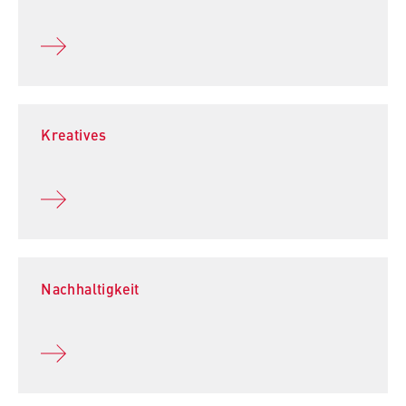
VISITOR_INFO1_LIVE, YSC, yt-remote-
connected-devices
Anbieter:
Google Ireland Limited
Zweck:
Kreatives
Erlaubt das Anzeigen und Abspielen von
eingebetteten YouTube-Videos, wobei Daten
an Google übertragen und Cookies gesetzt
werden.
Cookie Laufzeit:
bis zu 2 Jahre
Nachhaltigkeit
STATISTIK
Matomo