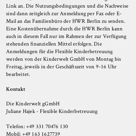
Name:
Link an. Die Nutzungsbedingungen und die Nachweise
_pk_id, _pk_ses, _pk_ref
sind dann zeitgleich zur Anmeldung per Fax oder E-
Mail an das Familienbüro der HWR Berlin zu senden.
Anbieter:
Eine Kostenübernahme durch die HWR Berlin kann
Matomo
auch in diesem Fall nur im Rahmen der zur Verfügung
Zweck:
stehenden finanziellen Mittel erfolgen. Die
Ermöglicht die anonyme Analyse Ihres
Anmeldungen für die Flexible Kinderbetreuung
Nutzerverhaltens auf unserer Website, um
werden von der Kinderwelt GmbH von Montag bis
unser Angebot fortlaufend zu verbessern.
Freitag, jeweils in der Geschäftszeit von 9-16 Uhr
Hierzu werden Cookies gesetzt, die uns
bearbeitet.
helfen zu verstehen, welche Seiten am
häufigsten besucht werden.
Kontakt
Cookie Laufzeit:
bis zu 13 Monate
Die Kinderwelt gGmbH
Juliane Hajek - Flexible Kinderbetreuung
Telefon: +49 331 70476 130
Mobil: +49 163 1627739