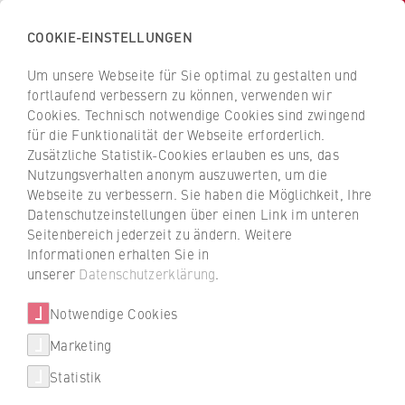
COOKIE-EINSTELLUNGEN
H
o
Um unsere Webseite für Sie optimal zu gestalten und
c
Z
Z
fortlaufend verbessern zu können, verwenden wir
h
u
u
Cookies. Technisch notwendige Cookies sind zwingend
s
für die Funktionalität der Webseite erforderlich.
r
r
Flexible Kinderbetreuung der
c
Zusätzliche Statistik-Cookies erlauben es uns, das
ü
ü
HWR Berlin
Nutzungsverhalten anonym auszuwerten, um die
h
c
c
Webseite zu verbessern. Sie haben die Möglichkeit, Ihre
u
k
k
Datenschutzeinstellungen über einen Link im unteren
l
z
z
Seitenbereich jederzeit zu ändern. Weitere
Die HWR Berlin bietet ihren Studierenden,
e
u
u
Informationen erhalten Sie in
Beschäftigten, Promovierenden und
Studiengänge
f
r
r
unserer
Datenschutzerklärung
.
Lehrenden eine die Regelbetreuung ihrer
ü
S
S
Kinder ergänzende Betreuungsart an.
Weitere Studienangebote
r
Notwendige Cookies
t
t
W
a
a
Marketing
Dafür kooperiert die Hochschule mit dem anerkannten
International studieren
i
r
r
freien Träger der Kinder- und Jugendhilfe "Die
Statistik
r
t
t
Kinderwelt GmbH". Es werden Kinder im Alter von 8
Beratung
t