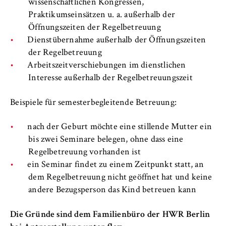
l
wissenschaftlichen Kongressen,
Bewerbung
i
Anbieter:
Praktikumseinsätzen u. a. außerhalb der
n
Betreiber dieser Website
Öffnungszeiten der Regelbetreuung
Studieren an der HWR Berlin
B
Dienstübernahme außerhalb der Öffnungszeiten
Zweck:
e
der Regelbetreuung
Speichert den Zustimmungsstatus des
r
Arbeitszeitverschiebungen im dienstlichen
Benutzers für Cookies auf der aktuellen
l
Interesse außerhalb der Regelbetreuungszeit
Domäne. Dadurch wird verhindert, dass das
i
Cookie-Banner bei jedem erneuten Aufruf
n
der Website wiederholt angezeigt wird.
Beispiele für semesterbegleitende Betreuung:
S
Cookie Laufzeit:
c
nach der Geburt möchte eine stillende Mutter ein
1 Jahr
h
bis zwei Seminare belegen, ohne dass eine
o
Regelbetreuung vorhanden ist
o
ein Seminar findet zu einem Zeitpunkt statt, an
TYPO3 Frontend Nutzer
l
dem Regelbetreuung nicht geöffnet hat und keine
o
andere Bezugsperson das Kind betreuen kann
Name:
f
fe_typo_user
E
Die Gründe sind dem Familienbüro der HWR Berlin
Anbieter: