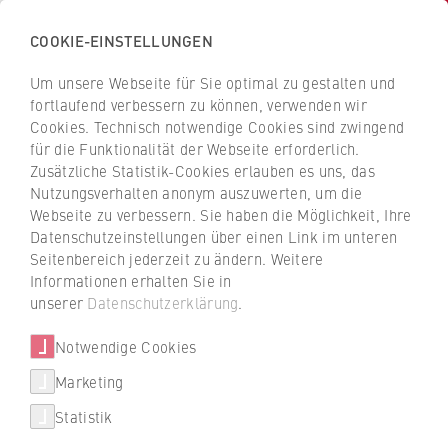
COOKIE-EINSTELLUNGEN
H
o
Um unsere Webseite für Sie optimal zu gestalten und
c
Z
Z
fortlaufend verbessern zu können, verwenden wir
h
u
u
Cookies. Technisch notwendige Cookies sind zwingend
s
für die Funktionalität der Webseite erforderlich.
r
r
Forschung am Fachbereich
c
Zusätzliche Statistik-Cookies erlauben es uns, das
ü
ü
Nutzungsverhalten anonym auszuwerten, um die
h
c
c
Der Fachbereich 1 zeichnet sich durch vielfältige
Webseite zu verbessern. Sie haben die Möglichkeit, Ihre
u
k
k
Datenschutzeinstellungen über einen Link im unteren
Forschungsaktivitäten aus. Informationen zu den
l
z
z
Seitenbereich jederzeit zu ändern. Weitere
Forschungsaktivitäten am Fachbereich befinden sich
e
u
u
Informationen erhalten Sie in
auf den Webseiten der Professorinnen und
f
r
r
unserer
Datenschutzerklärung
.
Professoren, die in thematisch gruppierten
ü
S
S
Facheinheiten
organisiert sind.
r
Notwendige Cookies
t
t
W
a
a
Marketing
Derzeit gibt es eine Vielzahl von Forschungsprojekten
Über uns
i
r
r
am Fachbereich, in die rund 40 wissenschaftliche
Statistik
r
t
t
Mitarbeiterinnen und Mitarbeiter in kooperativen
Hochschulleitung
t