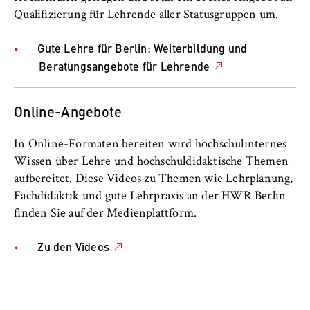
l
i
Qualifizierung für Lehrende aller Statusgruppen um.
Anbieter:
Hochschuldidaktik
n
Betreiber dieser Website
Gute Lehre für Berlin: Weiterbildung und
B
Wegweiser für Anliegen und
Zweck:
Beratungsangebote für Lehrende
e
Speichert den Zustimmungsstatus des
Beschwerden
r
Benutzers für Cookies auf der aktuellen
l
Online-Angebote
Domäne. Dadurch wird verhindert, dass das
Nachhaltigkeit und Klimaschutz
i
Cookie-Banner bei jedem erneuten Aufruf
n
der Website wiederholt angezeigt wird.
In Online-Formaten bereiten wird hochschulinternes
Diversität
S
Wissen über Lehre und hochschuldidaktische Themen
Cookie Laufzeit:
c
aufbereitet. Diese Videos zu Themen wie Lehrplanung,
1 Jahr
Geschichte
h
Fachdidaktik und gute Lehrpraxis an der HWR Berlin
o
finden Sie auf der Medienplattform.
Personen von A bis Z
o
TYPO3 Frontend Nutzer
l
Zu den Videos
Rechtsgrundlagen
o
Name:
f
fe_typo_user
Hochschulleitung
E
Anbieter: