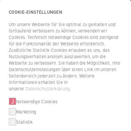
COOKIE-EINSTELLUNGEN
H
o
Um unsere Webseite für Sie optimal zu gestalten und
c
Z
Z
fortlaufend verbessern zu können, verwenden wir
h
u
u
Cookies. Technisch notwendige Cookies sind zwingend
s
für die Funktionalität der Webseite erforderlich.
r
r
Hochschuldidaktik
c
Zusätzliche Statistik-Cookies erlauben es uns, das
ü
ü
Nutzungsverhalten anonym auszuwerten, um die
h
c
c
Webseite zu verbessern. Sie haben die Möglichkeit, Ihre
u
k
k
Datenschutzeinstellungen über einen Link im unteren
l
z
z
Seitenbereich jederzeit zu ändern. Weitere
e
u
u
Informationen erhalten Sie in
f
r
r
unserer
Datenschutzerklärung
.
ü
S
S
r
Notwendige Cookies
t
t
W
a
a
Marketing
Über uns
i
r
r
Statistik
r
t
t
Porträt
t