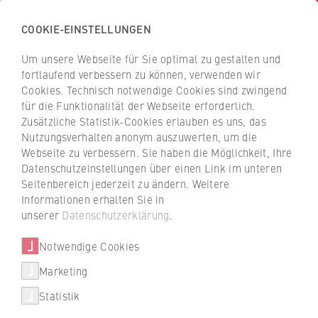
COOKIE-EINSTELLUNGEN
H
o
Um unsere Webseite für Sie optimal zu gestalten und
c
Z
Z
fortlaufend verbessern zu können, verwenden wir
h
u
u
Cookies. Technisch notwendige Cookies sind zwingend
s
für die Funktionalität der Webseite erforderlich.
Austauschsemester an den
r
r
c
Zusätzliche Statistik-Cookies erlauben es uns, das
ü
ü
Fachbereichen 3 Öffentliche
Nutzungsverhalten anonym auszuwerten, um die
h
c
c
Verwaltung, 4 Rechtspflege und
Webseite zu verbessern. Sie haben die Möglichkeit, Ihre
u
k
k
Datenschutzeinstellungen über einen Link im unteren
l
5 Polizei und
z
z
Seitenbereich jederzeit zu ändern. Weitere
e
u
u
Sicherheitsmanagement
Informationen erhalten Sie in
Studiengänge
f
r
r
unserer
Datenschutzerklärung
.
ü
S
S
Weitere Studienangebote
r
Notwendige Cookies
t
t
Hier finden Sie alle aktuellen Informationen
W
a
a
zu einem Austauschsemester im Bereich
Marketing
International studieren
i
r
r
Public Administration, Law oder Security
Statistik
r
t
t
Management.
International Students
t