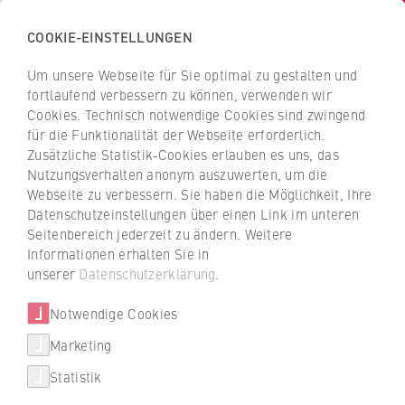
COOKIE-EINSTELLUNGEN
H
o
Um unsere Webseite für Sie optimal zu gestalten und
c
Z
Z
fortlaufend verbessern zu können, verwenden wir
h
u
u
Cookies. Technisch notwendige Cookies sind zwingend
s
für die Funktionalität der Webseite erforderlich.
r
r
c
Zusätzliche Statistik-Cookies erlauben es uns, das
ü
ü
Nutzungsverhalten anonym auszuwerten, um die
h
c
c
Webseite zu verbessern. Sie haben die Möglichkeit, Ihre
u
k
k
Datenschutzeinstellungen über einen Link im unteren
l
z
z
Seitenbereich jederzeit zu ändern. Weitere
e
u
u
Informationen erhalten Sie in
Studiengänge
f
r
r
unserer
Datenschutzerklärung
.
ü
S
S
Weitere Studienangebote
r
Notwendige Cookies
t
t
W
a
a
Marketing
International studieren
i
r
r
Statistik
© MmeEmil/E+/Getty Images
r
t
t
Beratung
t