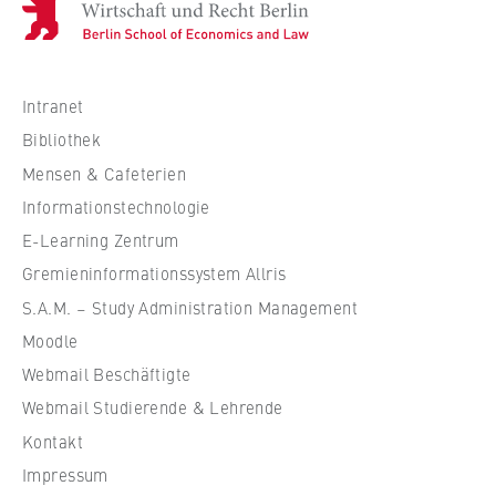
o
c
h
s
Intranet
c
Bibliothek
h
Mensen & Cafeterien
u
Informationstechnologie
l
e
E-Learning Zentrum
f
Gremieninformationssystem Allris
ü
S.A.M. – Study Administration Management
r
Moodle
W
Webmail Beschäftigte
i
r
Webmail Studierende & Lehrende
t
Kontakt
s
Impressum
c