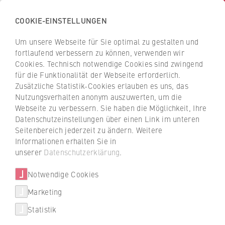
COOKIE-EINSTELLUNGEN
H
o
Um unsere Webseite für Sie optimal zu gestalten und
c
Z
Z
fortlaufend verbessern zu können, verwenden wir
h
u
u
Cookies. Technisch notwendige Cookies sind zwingend
s
für die Funktionalität der Webseite erforderlich.
Prof. Dr. Antje Mertens
r
r
c
Zusätzliche Statistik-Cookies erlauben es uns, das
ü
ü
Nutzungsverhalten anonym auszuwerten, um die
h
c
c
Webseite zu verbessern. Sie haben die Möglichkeit, Ihre
u
k
k
FB 2 Duales Studium
Datenschutzeinstellungen über einen Link im unteren
l
z
z
Seitenbereich jederzeit zu ändern. Weitere
e
u
u
Professur für Volkswirtschaftslehre
Informationen erhalten Sie in
f
r
r
unserer
Datenschutzerklärung
.
ü
S
S
r
Notwendige Cookies
t
t
W
a
a
Marketing
Über uns
i
r
r
Statistik
r
t
t
Hochschulleitung
t