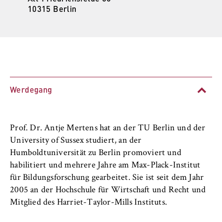
l
Lehren am Fachbereich
10315 Berlin
i
Anbieter:
n
Betreiber dieser Website
Organisation und Verwaltung
B
Zweck:
e
Neuigkeiten
Speichert den Zustimmungsstatus des
r
Benutzers für Cookies auf der aktuellen
l
Personen und Kontakte
Domäne. Dadurch wird verhindert, dass das
i
Werdegang
Cookie-Banner bei jedem erneuten Aufruf
n
der Website wiederholt angezeigt wird.
Lehrbeauftragte
S
Cookie Laufzeit:
c
30 Jahre duales Studium
Prof. Dr. Antje Mertens hat an der TU Berlin und der
1 Jahr
h
University of Sussex studiert, an der
o
FB 3 Allgemeine Verwaltung
Humboldtuniversität zu Berlin promoviert und
o
TYPO3 Frontend Nutzer
habilitiert und mehrere Jahre am Max-Plack-Institut
l
FB 4 Rechtspflege
für Bildungsforschung gearbeitet. Sie ist seit dem Jahr
o
Name:
2005 an der Hochschule für Wirtschaft und Recht und
f
fe_typo_user
Mitglied des Harriet-Taylor-Mills Instituts.
FB 5 Polizei und
E
Sicherheitsmanagement
Anbieter: