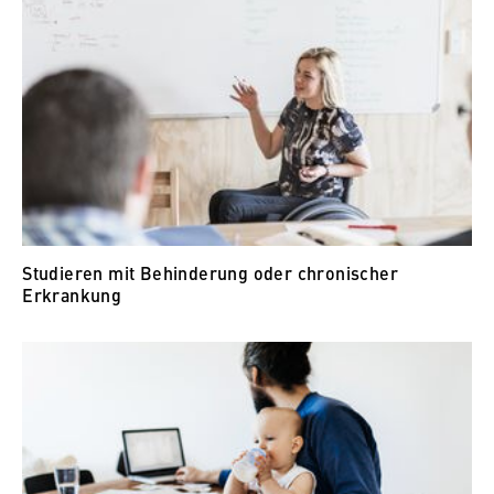
VISITOR_INFO1_LIVE, YSC, yt-remote-
connected-devices
Anbieter:
Google Ireland Limited
Zweck:
Erlaubt das Anzeigen und Abspielen von
eingebetteten YouTube-Videos, wobei Daten
an Google übertragen und Cookies gesetzt
werden.
Studieren mit Behinderung oder chronischer
Cookie Laufzeit:
Erkrankung
bis zu 2 Jahre
STATISTIK
Matomo