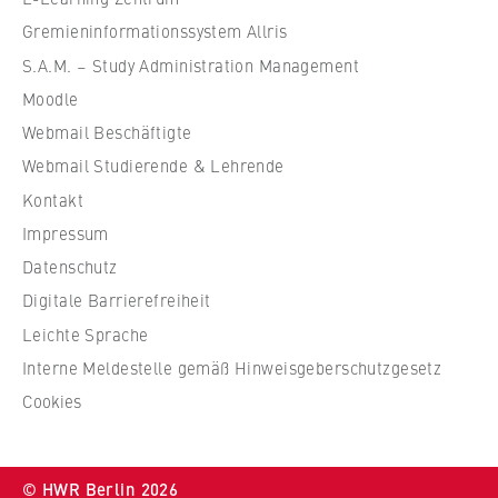
f
Gremieninformationssystem Allris
ü
S.A.M. – Study Administration Management
r
Moodle
W
Webmail Beschäftigte
i
r
Webmail Studierende & Lehrende
t
Kontakt
s
Impressum
c
Datenschutz
h
Digitale Barrierefreiheit
a
f
Leichte Sprache
t
Interne Meldestelle gemäß Hinweisgeberschutzgesetz
u
Cookies
n
d
R
© HWR Berlin 2026