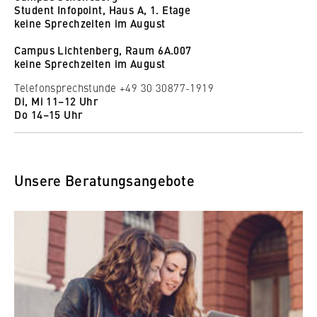
l
Student Infopoint, Haus A, 1. Etage
i
Anbieter:
keine Sprechzeiten im August
n
Betreiber dieser Website
Campus Lichtenberg, Raum 6A.007
B
keine Sprechzeiten im August
Zweck:
e
Speichert den Zustimmungsstatus des
Telefonsprechstunde +49 30 30877-1919
r
Benutzers für Cookies auf der aktuellen
Di, Mi 11–12 Uhr
l
Domäne. Dadurch wird verhindert, dass das
Do 14–15 Uhr
i
Cookie-Banner bei jedem erneuten Aufruf
n
der Website wiederholt angezeigt wird.
S
Cookie Laufzeit:
c
Unsere Beratungsangebote
1 Jahr
h
o
o
TYPO3 Frontend Nutzer
l
o
Name:
f
fe_typo_user
E
Anbieter: