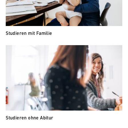
Name:
_pk_id, _pk_ses, _pk_ref
Anbieter:
Matomo
Studieren mit Familie
Zweck:
Ermöglicht die anonyme Analyse Ihres
Nutzerverhaltens auf unserer Website, um
unser Angebot fortlaufend zu verbessern.
Hierzu werden Cookies gesetzt, die uns
helfen zu verstehen, welche Seiten am
häufigsten besucht werden.
Cookie Laufzeit:
bis zu 13 Monate
Studieren ohne Abitur