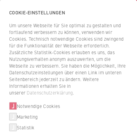
COOKIE-EINSTELLUNGEN
H
o
Um unsere Webseite für Sie optimal zu gestalten und
c
Z
Z
fortlaufend verbessern zu können, verwenden wir
h
u
u
Cookies. Technisch notwendige Cookies sind zwingend
s
für die Funktionalität der Webseite erforderlich.
r
r
c
Zusätzliche Statistik-Cookies erlauben es uns, das
ü
ü
Nutzungsverhalten anonym auszuwerten, um die
h
c
c
Webseite zu verbessern. Sie haben die Möglichkeit, Ihre
u
k
k
Datenschutzeinstellungen über einen Link im unteren
l
z
z
Seitenbereich jederzeit zu ändern. Weitere
e
u
u
Informationen erhalten Sie in
Studiengänge
f
r
r
unserer
Datenschutzerklärung
.
ü
S
S
Weitere Studienangebote
r
Notwendige Cookies
t
t
W
a
a
Marketing
International studieren
i
r
r
Statistik
© kate_sept2004/E+/Getty Images
r
t
t
Beratung
t