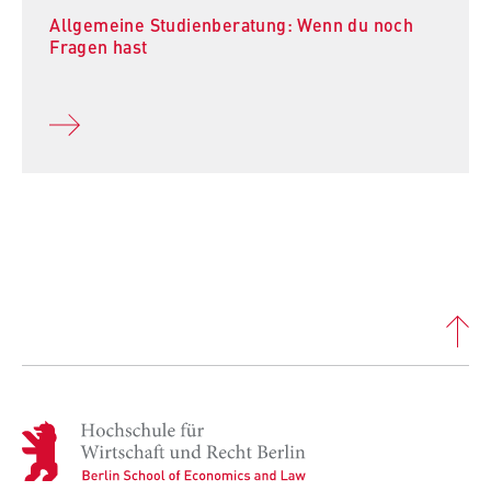
Allgemeine Studienberatung: Wenn du noch
Fragen hast
H
o
c