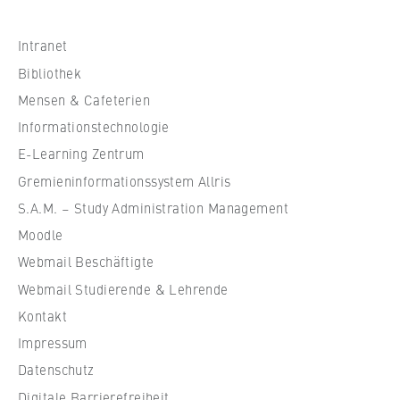
h
s
Intranet
c
Bibliothek
h
Mensen & Cafeterien
u
Informationstechnologie
l
e
E-Learning Zentrum
f
Gremieninformationssystem Allris
ü
S.A.M. – Study Administration Management
r
Moodle
W
Webmail Beschäftigte
i
r
Webmail Studierende & Lehrende
t
Kontakt
s
Impressum
c
Datenschutz
h
Digitale Barrierefreiheit