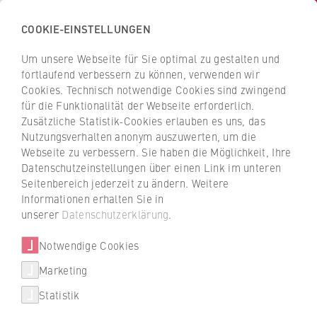
COOKIE-EINSTELLUNGEN
H
o
Um unsere Webseite für Sie optimal zu gestalten und
c
Z
Z
fortlaufend verbessern zu können, verwenden wir
h
u
u
Cookies. Technisch notwendige Cookies sind zwingend
s
für die Funktionalität der Webseite erforderlich.
Studiengänge von A bis Z
r
r
c
Zusätzliche Statistik-Cookies erlauben es uns, das
ü
ü
Nutzungsverhalten anonym auszuwerten, um die
h
c
c
Webseite zu verbessern. Sie haben die Möglichkeit, Ihre
u
k
k
Bachelor- und Master-Studiengänge an der
Datenschutzeinstellungen über einen Link im unteren
l
z
z
HWR Berlin
Seitenbereich jederzeit zu ändern. Weitere
e
u
u
Informationen erhalten Sie in
Studiengänge
f
r
r
Ob Bachelor, Master, duales Studium, Fernstudium
unserer
Datenschutzerklärung
.
ü
S
S
oder berufsbegleitendes Studium: Die Hochschule für
Weitere Studienangebote
r
Notwendige Cookies
t
t
Wirtschaft und Recht Berlin bietet dir insgesamt 57
W
a
a
Studiengänge.
Marketing
International studieren
i
r
r
Statistik
r
Was soll ich studieren? Nutze den roten Filter,
t
t
um exakt das Studium zu finden, das zu deinen
Beratung
t