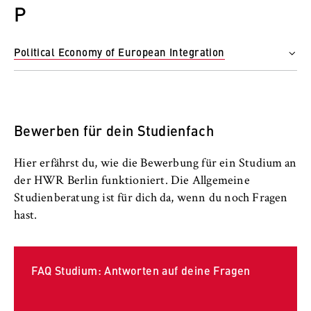
Unterrichtssprache
P
Name:
Englisch
Studienbeginn
_pk_id, _pk_ses, _pk_ref
Wintersemester (1.10.)
Political Economy of European Integration
Anbieter:
Angebotsform
Matomo
Vollzeit
Abschluss
Master of Arts (M.A.)
Unterrichtssprache
Zweck:
Englisch
Studienbeginn
Ermöglicht die anonyme Analyse Ihres
Wintersemester (1.10.)
Bewerben für dein Studienfach
Nutzerverhaltens auf unserer Website, um
unser Angebot fortlaufend zu verbessern.
Angebotsform
Hierzu werden Cookies gesetzt, die uns
Vollzeit
Hier erfährst du, wie die Bewerbung für ein Studium an
helfen zu verstehen, welche Seiten am
der HWR Berlin funktioniert. Die Allgemeine
Unterrichtssprache
häufigsten besucht werden.
Englisch
Studienberatung ist für dich da, wenn du noch Fragen
hast.
Cookie Laufzeit:
bis zu 13 Monate
FAQ Studium: Antworten auf deine Fragen