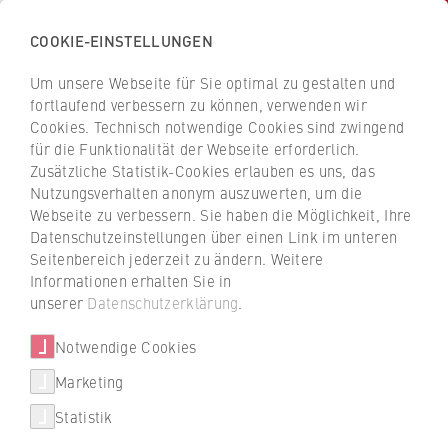
COOKIE-EINSTELLUNGEN
H
o
Um unsere Webseite für Sie optimal zu gestalten und
c
Z
Z
fortlaufend verbessern zu können, verwenden wir
h
u
u
Cookies. Technisch notwendige Cookies sind zwingend
s
für die Funktionalität der Webseite erforderlich.
Studiengänge von A bis Z
r
r
c
Zusätzliche Statistik-Cookies erlauben es uns, das
ü
ü
Nutzungsverhalten anonym auszuwerten, um die
h
c
c
Webseite zu verbessern. Sie haben die Möglichkeit, Ihre
u
k
k
Bachelor- und Master-Studiengänge an der
Datenschutzeinstellungen über einen Link im unteren
l
z
z
HWR Berlin
Seitenbereich jederzeit zu ändern. Weitere
e
u
u
Informationen erhalten Sie in
Studiengänge
f
r
r
Ob Bachelor, Master, duales Studium, Fernstudium
unserer
Datenschutzerklärung
.
ü
S
S
oder berufsbegleitendes Studium: Die Hochschule für
Weitere Studienangebote
r
Notwendige Cookies
t
t
Wirtschaft und Recht Berlin bietet dir insgesamt 57
W
a
a
Studiengänge.
Marketing
International studieren
i
r
r
Statistik
r
Was soll ich studieren? Nutze den roten Filter,
t
t
um exakt das Studium zu finden, das zu deinen
Beratung
t