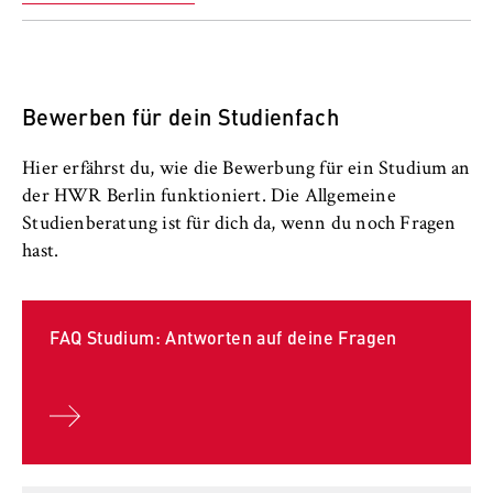
Dual
Unterrichtssprache
Abschluss
Unterrichtssprache
Deutsch
Bachelor of Science (B. Sc.)
Deutsch
Studienbeginn
Wintersemester (1.10.)
Bewerben für dein Studienfach
Angebotsform
Dual
Hier erfährst du, wie die Bewerbung für ein Studium an
der HWR Berlin funktioniert. Die Allgemeine
Unterrichtssprache
Deutsch
Studienberatung ist für dich da, wenn du noch Fragen
hast.
FAQ Studium: Antworten auf deine Fragen