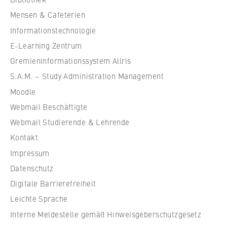
h
Mensen & Cafeterien
u
Informationstechnologie
l
e
E-Learning Zentrum
f
Gremieninformationssystem Allris
ü
S.A.M. – Study Administration Management
r
Moodle
W
Webmail Beschäftigte
i
r
Webmail Studierende & Lehrende
t
Kontakt
s
Impressum
c
Datenschutz
h
Digitale Barrierefreiheit
a
f
Leichte Sprache
t
Interne Meldestelle gemäß Hinweisgeberschutzgesetz
u