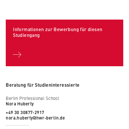
Finanzierung
Strategieentwicklung und -anwendung
Geschäftsfeldentwicklung
Wahlpflichtmodul
Informationen zur Bewerbung für diesen
Studiengang
Viertes Semester:
Anfertigung der Masterarbeit
Beratung für Studieninteressierte
Berlin Professional School
Nora Huberty
+49 30 30877-2917
nora.huberty@hwr-berlin.de