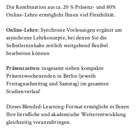
VISITOR_INFO1_LIVE, YSC, yt-remote-
Die Kombination aus ca. 20 % Präsenz- und 80%
connected-devices
Online-Lehre ermöglicht Ihnen viel Flexibilität.
Anbieter:
Google Ireland Limited
Online-Lehre
: Synchrone Vorlesungen ergänzt um
asynchrone Lehrkonzepte, bei denen Sie die
Zweck:
Selbstlerninhalte zeitlich weitgehend flexibel
Erlaubt das Anzeigen und Abspielen von
bearbeiten können
eingebetteten YouTube-Videos, wobei Daten
an Google übertragen und Cookies gesetzt
Präsenzzeiten
: insgesamt sieben kompakte
werden.
Präsenzwochenenden in Berlin (jeweils
Cookie Laufzeit:
Freitagnachmittag und Samstag) im gesamten
bis zu 2 Jahre
Studienverlauf
Dieses Blended-Learning-Format ermöglicht es Ihnen
Ihre berufliche und akademische Weiterentwicklung
STATISTIK
gleichzeitig voranzubringen.
Matomo