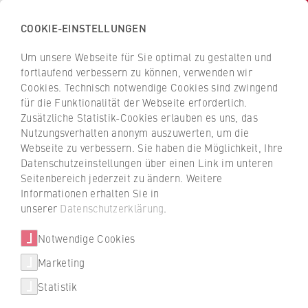
COOKIE-EINSTELLUNGEN
H
o
Um unsere Webseite für Sie optimal zu gestalten und
c
Z
Z
fortlaufend verbessern zu können, verwenden wir
h
u
u
Cookies. Technisch notwendige Cookies sind zwingend
s
für die Funktionalität der Webseite erforderlich.
General Management
r
r
c
Zusätzliche Statistik-Cookies erlauben es uns, das
ü
ü
Nutzungsverhalten anonym auszuwerten, um die
h
c
c
Webseite zu verbessern. Sie haben die Möglichkeit, Ihre
u
k
k
Datenschutzeinstellungen über einen Link im unteren
l
z
z
Seitenbereich jederzeit zu ändern. Weitere
e
Studienabschluss
u
u
Informationen erhalten Sie in
Master of Arts (M.A.)
Studiengänge
f
r
r
unserer
Datenschutzerklärung
.
ü
Studienform
S
S
Studiengang finden
Berufsbegleitend, Dual, Online
r
Notwendige Cookies
t
t
W
Regelstudienzeit
a
a
Marketing
FAQ Studium
4 Semester
i
r
r
Statistik
r
t
t
Studienbeginn
Weiterbildung Berlin Professional
Wintersemester (1.10.)
t