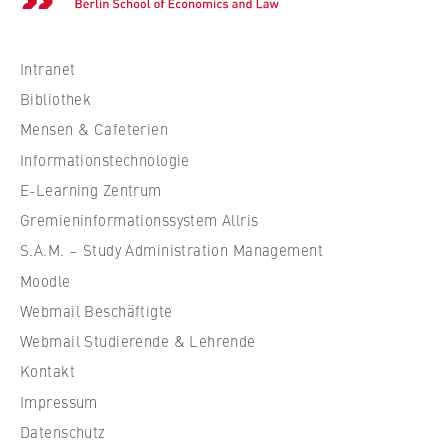
c
h
s
Intranet
c
Bibliothek
h
Mensen & Cafeterien
u
Informationstechnologie
l
e
E-Learning Zentrum
f
Gremieninformationssystem Allris
ü
S.A.M. – Study Administration Management
r
Moodle
W
Webmail Beschäftigte
i
r
Webmail Studierende & Lehrende
t
Kontakt
s
Impressum
c
Datenschutz
h