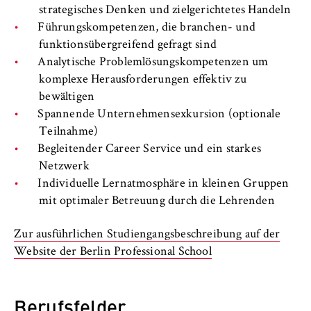
l
strategisches Denken und zielgerichtetes Handeln
i
Anbieter:
Führungskompetenzen, die branchen- und
n
Betreiber dieser Website
funktionsübergreifend gefragt sind
B
Analytische Problemlösungskompetenzen um
Zweck:
e
Speichert den Zustimmungsstatus des
komplexe Herausforderungen effektiv zu
r
Benutzers für Cookies auf der aktuellen
bewältigen
l
Domäne. Dadurch wird verhindert, dass das
Spannende Unternehmensexkursion (optionale
i
Cookie-Banner bei jedem erneuten Aufruf
Teilnahme)
n
der Website wiederholt angezeigt wird.
Begleitender Career Service und ein starkes
S
Netzwerk
Cookie Laufzeit:
c
Individuelle Lernatmosphäre in kleinen Gruppen
1 Jahr
h
mit optimaler Betreuung durch die Lehrenden
o
o
TYPO3 Frontend Nutzer
Zur ausführlichen Studiengangsbeschreibung auf der
l
Website der Berlin Professional School
o
Name:
f
fe_typo_user
E
Berufsfelder
Anbieter: