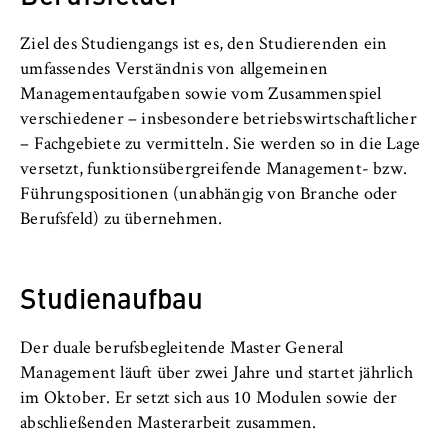
c
Betreiber dieser Website
o
Ziel des Studiengangs ist es, den Studierenden ein
n
Zweck:
umfassendes Verständnis von allgemeinen
o
Dient der Identifizierung der
Managementaufgaben sowie vom Zusammenspiel
m
Browsersitzung für eingeloggte Frontend-
verschiedener – insbesondere betriebswirtschaftlicher
i
Benutzer (z. B. im geschützten
– Fachgebiete zu vermitteln. Sie werden so in die Lage
Mitgliederbereich). Er speichert die
c
versetzt, funktionsübergreifende Management- bzw.
Session-ID und sorgt dafür, dass der Nutzer
s
während des Besuchs eingeloggt bleibt.
Führungspositionen (unabhängig von Branche oder
a
Berufsfeld) zu übernehmen.
n
Cookie Laufzeit:
d
Für die Dauer der Browsersitzung
L
Studienaufbau
a
w
Der duale berufsbegleitende Master General
MARKETING
Management läuft über zwei Jahre und startet jährlich
Youtube
im Oktober. Er setzt sich aus 10 Modulen sowie der
abschließenden Masterarbeit zusammen.
Name: