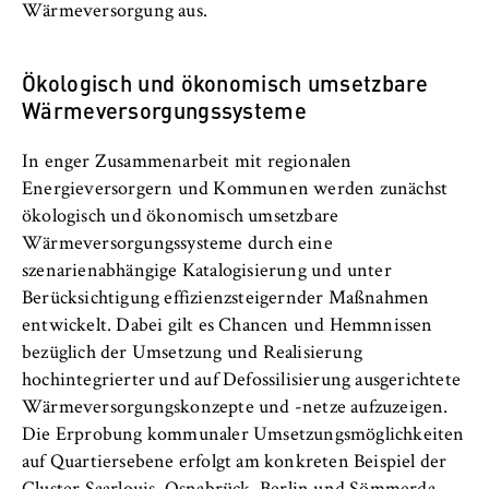
c
Wärmeversorgung aus.
Betreiber dieser Website
o
n
Zweck:
Ökologisch und ökonomisch umsetzbare
o
Dient der Identifizierung der
Wärmeversorgungssysteme
m
Browsersitzung für eingeloggte Frontend-
i
Benutzer (z. B. im geschützten
Mitgliederbereich). Er speichert die
c
In enger Zusammenarbeit mit regionalen
Session-ID und sorgt dafür, dass der Nutzer
s
Energieversorgern und Kommunen werden zunächst
während des Besuchs eingeloggt bleibt.
a
ökologisch und ökonomisch umsetzbare
n
Wärmeversorgungssysteme durch eine
Cookie Laufzeit:
d
szenarienabhängige Katalogisierung und unter
Für die Dauer der Browsersitzung
L
Berücksichtigung effizienzsteigernder Maßnahmen
a
entwickelt. Dabei gilt es Chancen und Hemmnissen
w
bezüglich der Umsetzung und Realisierung
hochintegrierter und auf Defossilisierung ausgerichtete
MARKETING
Wärmeversorgungskonzepte und -netze aufzuzeigen.
Youtube
Die Erprobung kommunaler Umsetzungsmöglichkeiten
auf Quartiersebene erfolgt am konkreten Beispiel der
Name: