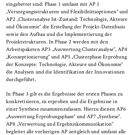
Name:
eingebettet sind: Phase 1 umfasst mit AP 1
_pk_id, _pk_ses, _pk_ref
„Versorgungsstrukturen und Flexibilitätsoptionen“ und
AP2 „Clusteranalyse Ist-Zustand: Technologie, Akteure
Anbieter:
und Ökonomie“ die Erstellung der Projekt-Datenbasis
Matomo
sowie den Aufbau und die Implementierung der
Projektstrukturen. In Phase 2 werden mit den
Zweck:
Ermöglicht die anonyme Analyse Ihres
Arbeitspaketen AP3 „Auswertung Clusteranalyse“, AP4
Nutzerverhaltens auf unserer Website, um
„Konzeptionierung“ und AP5 „Clusterphase Erprobung
unser Angebot fortlaufend zu verbessern.
der Konzepte: Technologie, Akteure und Ökonomie“
Hierzu werden Cookies gesetzt, die uns
die Analysen und die Identifikation der Innovationen
helfen zu verstehen, welche Seiten am
durchgeführt.
häufigsten besucht werden.
In Phase 3 gilt es die Ergebnisse der ersten Phasen zu
Cookie Laufzeit:
bis zu 13 Monate
konkretisieren, zu erproben und die Ergebnisse in
einer Synthese zusammenzufassen. Hierzu dienen AP6
„Auswertung Erprobungsphase“ und AP7 „Synthese“.
AP8 „Verwertung und Ergebniskommunikation“
begleitet alle vorherigen AP zeitgleich und umfasst alle