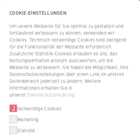
COOKIE-EINSTELLUNGEN
H
o
Um unsere Webseite für Sie optimal zu gestalten und
c
Z
Z
fortlaufend verbessern zu können, verwenden wir
h
u
u
Cookies. Technisch notwendige Cookies sind zwingend
s
für die Funktionalität der Webseite erforderlich.
r
r
c
Zusätzliche Statistik-Cookies erlauben es uns, das
ü
ü
Forschung und Transfer
Nutzungsverhalten anonym auszuwerten, um die
h
c
c
Webseite zu verbessern. Sie haben die Möglichkeit, Ihre
u
Wärmewende in der
k
k
Datenschutzeinstellungen über einen Link im unteren
l
z
z
kommunalen
Seitenbereich jederzeit zu ändern. Weitere
e
u
u
Informationen erhalten Sie in
Energieversorgung
f
r
r
unserer
Datenschutzerklärung
.
ü
S
S
Veranstaltungen
r
Notwendige Cookies
t
t
Regionaler Energiemix statt fossile
W
Energieträger: Das Forschungsprojekt
a
a
Marketing
Neuigkeiten
i
»KoWa« unterstützt Gemeinden und
r
r
Statistik
r
Energieversorger bei der Entwicklung eines
t
t
Schlaglichter aus der Forschung
t
ökologischen Wärmeversorgungssystems.