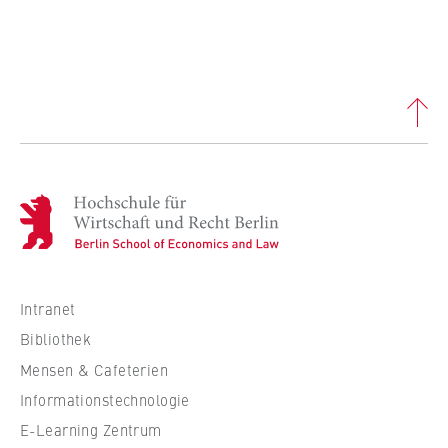
H
o
c
h
s
Intranet
c
Bibliothek
h
Mensen & Cafeterien
u
Informationstechnologie
l
e
E-Learning Zentrum