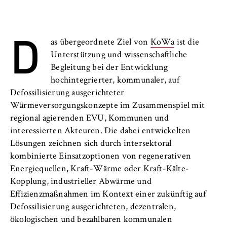
l
i
Anbieter:
n
Betreiber dieser Website
D
B
as übergeordnete Ziel von
KoWa
ist die
Zweck:
e
Unterstützung und wissenschaftliche
Speichert den Zustimmungsstatus des
r
Begleitung bei der Entwicklung
Benutzers für Cookies auf der aktuellen
l
Domäne. Dadurch wird verhindert, dass das
hochintegrierter, kommunaler, auf
i
Cookie-Banner bei jedem erneuten Aufruf
Defossilisierung ausgerichteter
n
der Website wiederholt angezeigt wird.
Wärmeversorgungskonzepte im Zusammenspiel mit
S
regional agierenden EVU, Kommunen und
Cookie Laufzeit:
c
interessierten Akteuren. Die dabei entwickelten
1 Jahr
h
Lösungen zeichnen sich durch intersektoral
o
kombinierte Einsatzoptionen von regenerativen
o
TYPO3 Frontend Nutzer
Energiequellen, Kraft-Wärme oder Kraft-Kälte-
l
Kopplung, industrieller Abwärme und
o
Name:
Effizienzmaßnahmen im Kontext einer zukünftig auf
f
fe_typo_user
Defossilisierung ausgerichteten, dezentralen,
E
ökologischen und bezahlbaren kommunalen
Anbieter: