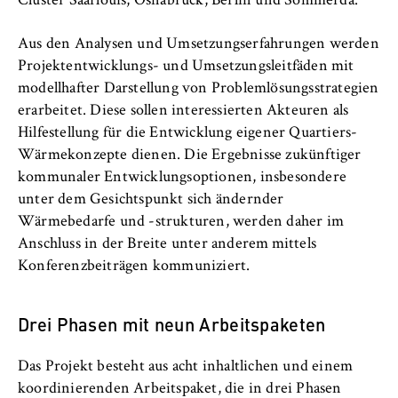
Cluster Saarlouis, Osnabrück, Berlin und Sömmerda.
VISITOR_INFO1_LIVE, YSC, yt-remote-
connected-devices
Aus den Analysen und Umsetzungserfahrungen werden
Anbieter:
Projektentwicklungs- und Umsetzungsleitfäden mit
Google Ireland Limited
modellhafter Darstellung von Problemlösungsstrategien
erarbeitet. Diese sollen interessierten Akteuren als
Zweck:
Hilfestellung für die Entwicklung eigener Quartiers-
Erlaubt das Anzeigen und Abspielen von
Wärmekonzepte dienen. Die Ergebnisse zukünftiger
eingebetteten YouTube-Videos, wobei Daten
an Google übertragen und Cookies gesetzt
kommunaler Entwicklungsoptionen, insbesondere
werden.
unter dem Gesichtspunkt sich ändernder
Wärmebedarfe und -strukturen, werden daher im
Cookie Laufzeit:
Anschluss in der Breite unter anderem mittels
bis zu 2 Jahre
Konferenzbeiträgen kommuniziert.
Drei Phasen mit neun Arbeitspaketen
STATISTIK
Das Projekt besteht aus acht inhaltlichen und einem
Matomo
koordinierenden Arbeitspaket, die in drei Phasen