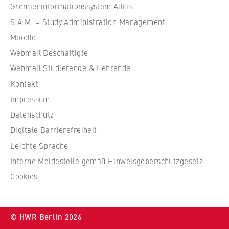
f
Gremieninformationssystem Allris
ü
S.A.M. – Study Administration Management
r
Moodle
W
Webmail Beschäftigte
i
r
Webmail Studierende & Lehrende
t
Kontakt
s
Impressum
c
Datenschutz
h
Digitale Barrierefreiheit
a
f
Leichte Sprache
t
Interne Meldestelle gemäß Hinweisgeberschutzgesetz
u
Cookies
n
d
R
© HWR Berlin 2026
e