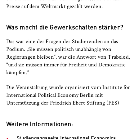
Name:
Preise auf dem Weltmarkt gezahlt werden.
_pk_id, _pk_ses, _pk_ref
Anbieter:
Was macht die Gewerkschaften stärker?
Matomo
Das war eine der Fragen der Studierenden an das
Zweck:
Podium. „Sie müssen politisch unabhängig von
Ermöglicht die anonyme Analyse Ihres
Nutzerverhaltens auf unserer Website, um
Regierungen bleiben“, war die Antwort von Trabelesi,
unser Angebot fortlaufend zu verbessern.
"und sie müssen immer für Freiheit und Demokratie
Hierzu werden Cookies gesetzt, die uns
kämpfen.“
helfen zu verstehen, welche Seiten am
häufigsten besucht werden.
Die Veranstaltung wurde organisiert vom Institute for
International Political Economy Berlin mit
Cookie Laufzeit:
Unterstützung der Friedrich Ebert Stiftung (FES)
bis zu 13 Monate
Weitere Informationen:
Studiengangsseite International Economics