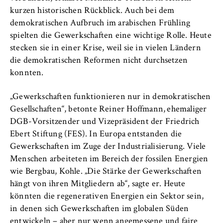
VISITOR_INFO1_LIVE, YSC, yt-remote-
kurzen historischen Rückblick. Auch bei dem
connected-devices
demokratischen Aufbruch im arabischen Frühling
Anbieter:
spielten die Gewerkschaften eine wichtige Rolle. Heute
Google Ireland Limited
stecken sie in einer Krise, weil sie in vielen Ländern
die demokratischen Reformen nicht durchsetzen
Zweck:
konnten.
Erlaubt das Anzeigen und Abspielen von
eingebetteten YouTube-Videos, wobei Daten
„Gewerkschaften funktionieren nur in demokratischen
an Google übertragen und Cookies gesetzt
Gesellschaften“, betonte Reiner Hoffmann, ehemaliger
werden.
DGB-Vorsitzender und Vizepräsident der Friedrich
Cookie Laufzeit:
Ebert Stiftung (FES). In Europa entstanden die
bis zu 2 Jahre
Gewerkschaften im Zuge der Industrialisierung. Viele
Menschen arbeiteten im Bereich der fossilen Energien
wie Bergbau, Kohle. „Die Stärke der Gewerkschaften
hängt von ihren Mitgliedern ab“, sagte er. Heute
STATISTIK
könnten die regenerativen Energien ein Sektor sein,
Matomo
in denen sich Gewerkschaften im globalen Süden
entwickeln – aber nur wenn angemessene und faire