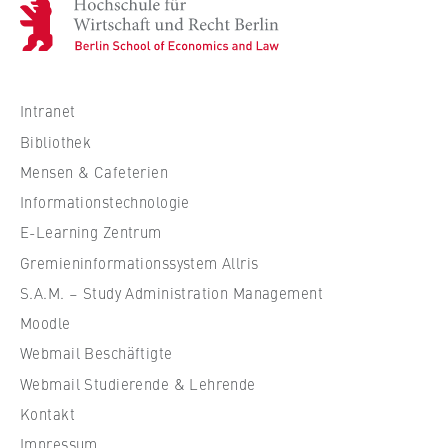
H
o
c
h
s
Intranet
c
Bibliothek
h
Mensen & Cafeterien
u
Informationstechnologie
l
e
E-Learning Zentrum
f
Gremieninformationssystem Allris
ü
S.A.M. – Study Administration Management
r
Moodle
W
Webmail Beschäftigte
i
r
Webmail Studierende & Lehrende
t
Kontakt
s
Impressum