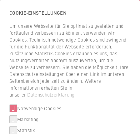
COOKIE-EINSTELLUNGEN
H
o
Um unsere Webseite für Sie optimal zu gestalten und
c
Z
Z
fortlaufend verbessern zu können, verwenden wir
h
u
u
Cookies. Technisch notwendige Cookies sind zwingend
s
für die Funktionalität der Webseite erforderlich.
r
r
c
Zusätzliche Statistik-Cookies erlauben es uns, das
ü
ü
Internationales
Nutzungsverhalten anonym auszuwerten, um die
h
c
c
Webseite zu verbessern. Sie haben die Möglichkeit, Ihre
u
Arabische Gewerkschaften im
k
k
Datenschutzeinstellungen über einen Link im unteren
l
z
z
Kampf um Demokratie
Seitenbereich jederzeit zu ändern. Weitere
e
u
u
Informationen erhalten Sie in
f
r
r
unserer
Datenschutzerklärung
.
Mohamed Trabelsi, ehemaliger Minister für
ü
S
S
Veranstaltungen
Arbeit und Soziales in Tunesien, sprach an
r
Notwendige Cookies
t
t
der HWR Berlin über arabische
W
a
a
Marketing
Gewerkschaften zwischen demokratischen
Neuigkeiten
i
r
r
Defiziten und notwendigen Reformen.
Statistik
r
t
t
Schlaglichter aus der Forschung
t