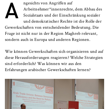
A
l
ngesichts von Angriffen auf
i
Anbieter:
Arbeitnehmer*innenrechte, dem Abbau des
n
Betreiber dieser Website
Sozialstaats und der Einschränkung sozialer
B
und demokratischer Rechte ist die Rolle der
Zweck:
e
Speichert den Zustimmungsstatus des
Gewerkschaften von entscheidender Bedeutung. Die
r
Benutzers für Cookies auf der aktuellen
Frage ist nicht nur in der Region Maghreb relevant,
l
Domäne. Dadurch wird verhindert, dass das
sondern auch in Europa und anderen Regionen.
i
Cookie-Banner bei jedem erneuten Aufruf
n
der Website wiederholt angezeigt wird.
Wie können Gewerkschaften sich organisieren und auf
S
diese Herausforderungen reagieren? Welche Strategien
Cookie Laufzeit:
c
sind erforderlich? Was können wir aus den
1 Jahr
h
Erfahrungen arabischer Gewerkschaften lernen?
o
o
TYPO3 Frontend Nutzer
l
o
Name:
f
fe_typo_user
E
Anbieter: