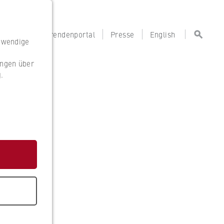
portal
Lehrendenportal
Presse
English
otwendige
ungen über
g
.
g