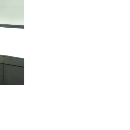
. B.
ass
en