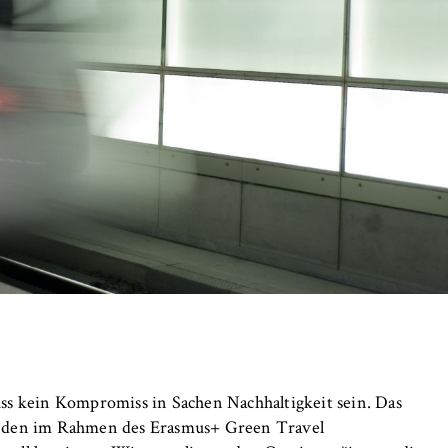
 Website
fizierung der Browsersitzung für eingeloggte Frontend-Benutzer (z
itgliederbereich). Er speichert die Session-ID und sorgt dafür, d
nd des Besuchs eingeloggt bleibt.
er Browsersitzung
IVE, YSC, yt-remote-connected-devices
imited
ss kein Kompromiss in Sachen Nachhaltigkeit sein. Das
eigen und Abspielen von eingebetteten YouTube-Videos, wobei Dat
nden im Rahmen des Erasmus+ Green Travel
ragen und Cookies gesetzt werden.