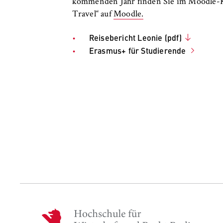
kommenden Jahr finden Sie im Moodle-Ku
Travel“ auf
Moodle.
Reisebericht Leonie (pdf)
Erasmus+ für Studierende
H