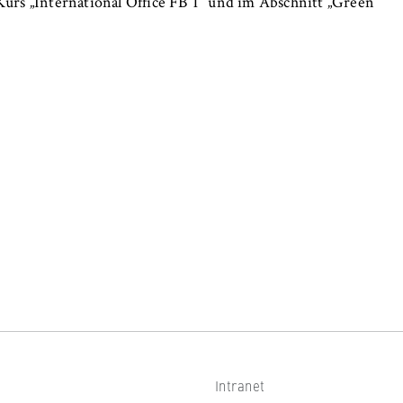
rs „International Office FB 1“ und im Abschnitt „Green
Intranet