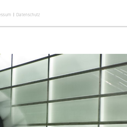
weltfreundlichen Reisen zur
dokumentiert und damit den Erasmus+ Green
essum
|
Datenschutz
 Website
ustimmungsstatus des Benutzers für Cookies auf der aktuellen
 wird verhindert, dass das Cookie-Banner bei jedem erneuten
te wiederholt angezeigt wird.