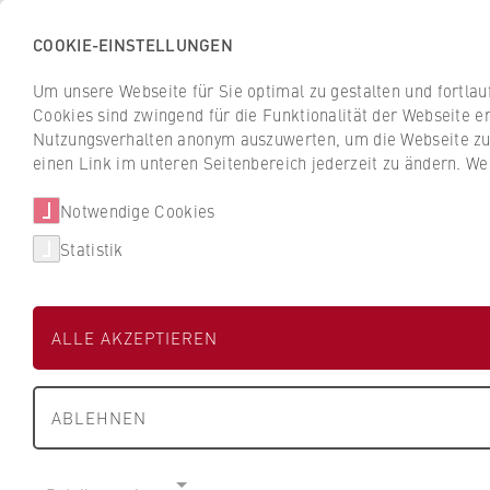
COOKIE-EINSTELLUNGEN
H
o
Um unsere Webseite für Sie optimal zu gestalten und fortla
c
Cookies sind zwingend für die Funktionalität der Webseite er
Z
Z
h
Nutzungsverhalten anonym auszuwerten, um die Webseite zu v
u
u
s
einen Link im unteren Seitenbereich jederzeit zu ändern. We
Studium
Aktuelles
r
r
c
ü
ü
Notwendige Cookies
h
Aktuelles
Neuigkeiten
c
c
u
Statistik
k
k
l
z
z
e
u
u
f
Nachhaltigkeit
ALLE AKZEPTIEREN
r
r
ü
Mit gutem Gewis
S
S
r
t
t
W
Erasmus+ Green 
ABLEHNEN
a
a
i
r
r
r
t
t
t