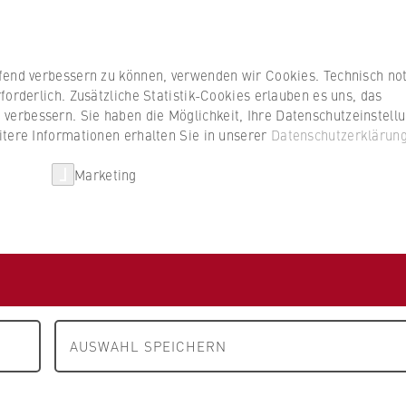
Studierenden
ufend verbessern zu können, verwenden wir Cookies. Technisch n
forderlich. Zusätzliche Statistik-Cookies erlauben es uns, das
erbessern. Sie haben die Möglichkeit, Ihre Datenschutzeinstell
itere Informationen erhalten Sie in unserer
Datenschutzerklärun
HWR Berlin
Kooperationen
Forschun
Marketing
sen ins Abenteuer:
Travel
AUSWAHL SPEICHERN