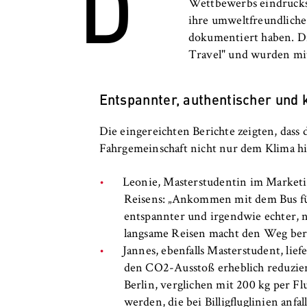
D
c
Wettbewerbs eindrucks
o
ihre umweltfreundliche
Cookie Laufzeit:
bis zu 2 Jahre
n
dokumentiert haben. Di
o
Travel" und wurden mit
m
i
STATISTIK
Entspannter, authentischer und 
c
Matomo
s
Die eingereichten Berichte zeigten, dass
a
Name:
_pk_id, _pk_ses
Fahrgemeinschaft nicht nur dem Klima hil
n
Anbieter:
Matomo
d
Leonie, Masterstudentin im Marketi
L
Zweck:
Ermöglicht die 
Reisens: „Ankommen mit dem Bus fühl
a
unser Angebot fo
entspannter und irgendwie echter, 
w
helfen zu verste
langsame Reisen macht den Weg berei
Jannes, ebenfalls Masterstudent, lie
Cookie Laufzeit:
bis zu 13 Monat
den CO2-Ausstoß erheblich reduzier
Berlin, verglichen mit 200 kg per F
werden, die bei Billigfluglinien anfa