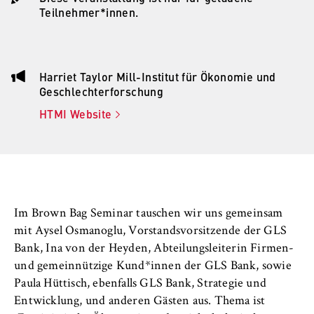
l
Teilnehmer*innen.
i
Anbieter:
n
Betreiber dieser Website
B
Zweck:
e
Harriet Taylor Mill-Institut für Ökonomie und
Speichert den Zustimmungsstatus des
r
Geschlechterforschung
Benutzers für Cookies auf der aktuellen
l
Domäne. Dadurch wird verhindert, dass das
HTMI Website
i
Cookie-Banner bei jedem erneuten Aufruf
n
der Website wiederholt angezeigt wird.
S
Cookie Laufzeit:
c
1 Jahr
h
o
Im Brown Bag Seminar tauschen wir uns gemeinsam
o
mit Aysel Osmanoglu, Vorstandsvorsitzende der GLS
TYPO3 Frontend Nutzer
l
Bank, Ina von der Heyden, Abteilungsleiterin Firmen-
o
Name:
und gemeinnützige Kund*innen der GLS Bank, sowie
f
fe_typo_user
Paula Hüttisch, ebenfalls GLS Bank, Strategie und
E
Entwicklung, und anderen Gästen aus. Thema ist
Anbieter: