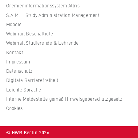
f
Gremieninformationssystem Allris
ü
S.A.M. – Study Administration Management
r
Moodle
W
Webmail Beschäftigte
i
r
Webmail Studierende & Lehrende
t
Kontakt
s
Impressum
c
Datenschutz
h
Digitale Barrierefreiheit
a
f
Leichte Sprache
t
Interne Meldestelle gemäß Hinweisgeberschutzgesetz
u
Cookies
n
d
R
© HWR Berlin 2026
e