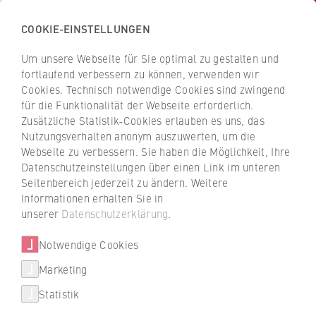
COOKIE-EINSTELLUNGEN
H
o
Um unsere Webseite für Sie optimal zu gestalten und
c
Z
Z
fortlaufend verbessern zu können, verwenden wir
h
u
u
Cookies. Technisch notwendige Cookies sind zwingend
s
für die Funktionalität der Webseite erforderlich.
r
r
Brown Bag Seminar
c
Zusätzliche Statistik-Cookies erlauben es uns, das
ü
ü
Nutzungsverhalten anonym auszuwerten, um die
Feministische Ökonomie und
h
c
c
Webseite zu verbessern. Sie haben die Möglichkeit, Ihre
u
k
k
sozial-ökologischer Wandel:
Datenschutzeinstellungen über einen Link im unteren
l
z
z
Was können wir von der
Seitenbereich jederzeit zu ändern. Weitere
e
u
u
Informationen erhalten Sie in
feministischen Ökonomie
f
r
r
unserer
Datenschutzerklärung
.
ü
lernen?
S
S
Veranstaltungen
r
Notwendige Cookies
t
t
W
a
a
Marketing
Neuigkeiten
i
r
r
Di.
Statistik
r
t
t
Podcasts
t