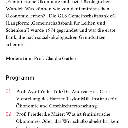
c
„Feministische Ökonomie und sozial-ökologischer
Betreiber dieser Website
o
Wandel: Was können wir von der feministischen
n
Ökonomie lernen?“. Die GLS Gemeinschaftsbank eG
Zweck:
o
(Langform: „Gemeinschaftsbank für Leihen und
Dient der Identifizierung der
m
Browsersitzung für eingeloggte Frontend-
Schenken“) wurde 1974 gegründet und war die erste
i
Benutzer (z. B. im geschützten
Bank, die nach sozial-ökologischen Grundsätzen
Mitgliederbereich). Er speichert die
c
arbeitete.
Session-ID und sorgt dafür, dass der Nutzer
s
während des Besuchs eingeloggt bleibt.
a
Moderation
: Prof. Claudia Gather
n
Cookie Laufzeit:
d
Für die Dauer der Browsersitzung
Programm
L
a
Prof. Aysel Yollu-Tok/Dr. Andrea-Hilla Carl:
w
Vorstellung des Harriet Taylor Mill-Instituts für
MARKETING
Ökonomie und Geschlechterforschung
Youtube
Prof. Friederike Maier: Was ist feministische
Ökonomie? Oder: das Wirtschaftssubjekt hat kein
Name: