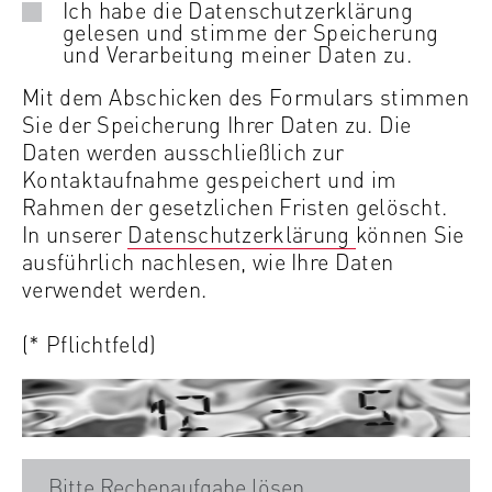
d
Ich habe die Datenschutzerklärung
h
i
r
gelesen und stimme der Speicherung
n
n
und Verarbeitung meiner Daten zu.
e
a
t
s
m
D
Mit dem Abschicken des Formulars stimmen
e
s
e
a
Sie der Speicherung Ihrer Daten zu. Die
r
e
t
Daten werden ausschließlich zur
e
e
Kontaktaufnahme gespeichert und im
s
n
Rahmen der gesetzlichen Fristen gelöscht.
s
s
In unserer
Datenschutzerklärung
können Sie
i
c
ausführlich nachlesen, wie Ihre Daten
e
h
verwendet werden.
r
u
e
t
(* Pflichtfeld)
m
z
i
e
c
r
h
k
f
l
ü