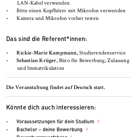
Name:
LAN-Kabel verwenden
_pk_id, _pk_ses, _pk_ref
Bitte einen Kopfhörer mit Mikrofon verwenden
Kamera und Mikrofon vorher testen
Anbieter:
Matomo
Das sind die Referent*innen:
Zweck:
Ermöglicht die anonyme Analyse Ihres
Rickie-Marie Kampmann,
Studierendenservice
Nutzerverhaltens auf unserer Website, um
Sebastian Krüger,
Büro für Bewerbung, Zulassung
unser Angebot fortlaufend zu verbessern.
und Immatrikulation
Hierzu werden Cookies gesetzt, die uns
helfen zu verstehen, welche Seiten am
häufigsten besucht werden.
Die Veranstaltung findet auf Deutsch statt.
Cookie Laufzeit:
bis zu 13 Monate
Könnte dich auch interessieren:
Voraussetzungen für dein Studium
Bachelor − deine Bewerbung