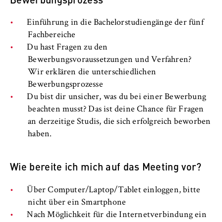
VISITOR_INFO1_LIVE, YSC, yt-remote-
connected-devices
Einführung in die Bachelorstudiengänge der fünf
Anbieter:
Fachbereiche
Google Ireland Limited
Du hast Fragen zu den
Bewerbungsvoraussetzungen und Verfahren?
Zweck:
Wir erklären die unterschiedlichen
Erlaubt das Anzeigen und Abspielen von
Bewerbungsprozesse
eingebetteten YouTube-Videos, wobei Daten
Du bist dir unsicher, was du bei einer Bewerbung
an Google übertragen und Cookies gesetzt
beachten musst? Das ist deine Chance für Fragen
werden.
an derzeitige Studis, die sich erfolgreich beworben
Cookie Laufzeit:
haben.
bis zu 2 Jahre
Wie bereite ich mich auf das Meeting vor?
STATISTIK
Über Computer/Laptop/Tablet einloggen, bitte
nicht über ein Smartphone
Matomo
Nach Möglichkeit für die Internetverbindung ein