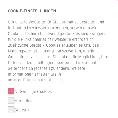
COOKIE-EINSTELLUNGEN
H
o
Um unsere Webseite für Sie optimal zu gestalten und
c
Z
Z
fortlaufend verbessern zu können, verwenden wir
h
u
u
Cookies. Technisch notwendige Cookies sind zwingend
s
für die Funktionalität der Webseite erforderlich.
r
r
Online-Veranstaltung
c
Zusätzliche Statistik-Cookies erlauben es uns, das
ü
ü
Nutzungsverhalten anonym auszuwerten, um die
Bachelorstudiengänge –
h
c
c
Webseite zu verbessern. Sie haben die Möglichkeit, Ihre
u
k
k
Überblick und Tipps zur
Datenschutzeinstellungen über einen Link im unteren
l
z
z
Bewerbung
Seitenbereich jederzeit zu ändern. Weitere
e
u
u
Informationen erhalten Sie in
f
r
r
unserer
Datenschutzerklärung
.
ü
S
S
Du willst dich für einen
Veranstaltungen
r
Notwendige Cookies
t
t
Bachelorstudiengang an der HWR Berlin
W
a
a
Marketing
bewerben? Dann erfahre in unserer Online-
Neuigkeiten
i
r
r
Veranstaltung, wie das geht. Das Team des
Statistik
r
t
t
Studierendenservice beantwortet deine
Podcasts
t