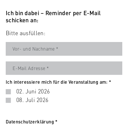
Ich bin dabei – Reminder per E-Mail
schicken an:
Bitte ausfüllen:
V
o
r
E
-
Ich interessiere mich für die Veranstaltung am: *
-
u
02. Juni 2026
M
n
08. Juli 2026
a
d
i
N
I
l
a
c
A
Datenschutzerklärung *
c
h