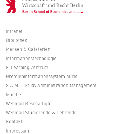
H
m
o
:
c
h
s
Intranet
c
Bibliothek
h
Mensen & Cafeterien
u
Informationstechnologie
l
e
E-Learning Zentrum
f
Gremieninformationssystem Allris
ü
S.A.M. – Study Administration Management
r
Moodle
W
Webmail Beschäftigte
i
r
Webmail Studierende & Lehrende
t
Kontakt
s
Impressum