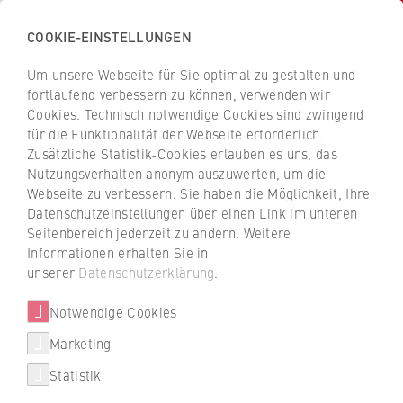
COOKIE-EINSTELLUNGEN
H
o
Um unsere Webseite für Sie optimal zu gestalten und
c
Z
Z
fortlaufend verbessern zu können, verwenden wir
h
u
u
Cookies. Technisch notwendige Cookies sind zwingend
s
für die Funktionalität der Webseite erforderlich.
r
r
Networking-Veranstaltung
c
Zusätzliche Statistik-Cookies erlauben es uns, das
ü
ü
Nutzungsverhalten anonym auszuwerten, um die
VBKI Matching Party 2026
h
c
c
Webseite zu verbessern. Sie haben die Möglichkeit, Ihre
u
k
k
Datenschutzeinstellungen über einen Link im unteren
l
z
z
Seitenbereich jederzeit zu ändern. Weitere
e
Der VBKI lädt in Kooperation mit der
u
u
Informationen erhalten Sie in
f
Bürgschaftsbank Berlin, der
r
r
unserer
Datenschutzerklärung
.
Nachfolgezentrale Berlin, dem
ü
S
S
Veranstaltungen
Wirtschaftsrat des 1. FC Union und der
r
Notwendige Cookies
t
t
Hochschule für Wirtschaft und Recht
W
a
a
Marketing
herzlich zu einem inspirierenden
Neuigkeiten
i
r
r
Sommerabend ein.
Statistik
r
t
t
Podcasts
t