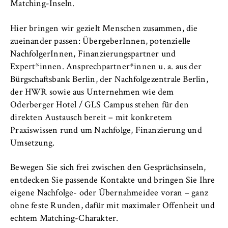
c
Matching-Inseln.
Betreiber dieser Website
o
n
Hier bringen wir gezielt Menschen zusammen, die
Zweck:
o
zueinander passen: ÜbergeberInnen, potenzielle
Dient der Identifizierung der
m
Browsersitzung für eingeloggte Frontend-
NachfolgerInnen, Finanzierungspartner und
i
Benutzer (z. B. im geschützten
Expert*innen. Ansprechpartner*innen u. a. aus der
Mitgliederbereich). Er speichert die
c
Bürgschaftsbank Berlin, der Nachfolgezentrale Berlin,
Session-ID und sorgt dafür, dass der Nutzer
s
der HWR sowie aus Unternehmen wie dem
während des Besuchs eingeloggt bleibt.
a
Oderberger Hotel / GLS Campus stehen für den
n
direkten Austausch bereit – mit konkretem
Cookie Laufzeit:
d
Praxiswissen rund um Nachfolge, Finanzierung und
Für die Dauer der Browsersitzung
L
Umsetzung.
a
w
Bewegen Sie sich frei zwischen den Gesprächsinseln,
MARKETING
entdecken Sie passende Kontakte und bringen Sie Ihre
eigene Nachfolge- oder Übernahmeidee voran – ganz
Youtube
ohne feste Runden, dafür mit maximaler Offenheit und
Name:
echtem Matching-Charakter.