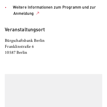
VISITOR_INFO1_LIVE, YSC, yt-remote-
connected-devices
Weitere Informationen zum Programm und zur
Anmeldung
Anbieter:
Google Ireland Limited
Veranstaltungsort
Zweck:
Erlaubt das Anzeigen und Abspielen von
Bürgschaftsbank Berlin
eingebetteten YouTube-Videos, wobei Daten
Franklinstraße 6
an Google übertragen und Cookies gesetzt
10587 Berlin
werden.
Cookie Laufzeit:
bis zu 2 Jahre
STATISTIK
Matomo