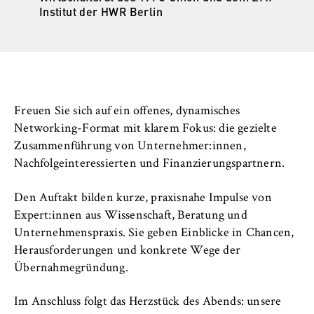
l
Institut der HWR Berlin
i
Anbieter:
n
Betreiber dieser Website
B
Zweck:
e
Speichert den Zustimmungsstatus des
r
Benutzers für Cookies auf der aktuellen
l
Domäne. Dadurch wird verhindert, dass das
Freuen Sie sich auf ein offenes, dynamisches
i
Cookie-Banner bei jedem erneuten Aufruf
Networking-Format mit klarem Fokus: die gezielte
n
der Website wiederholt angezeigt wird.
Zusammenführung von Unternehmer:innen,
S
Nachfolgeinteressierten und Finanzierungspartnern.
Cookie Laufzeit:
c
1 Jahr
h
Den Auftakt bilden kurze, praxisnahe Impulse von
o
Expert:innen aus Wissenschaft, Beratung und
o
Unternehmenspraxis. Sie geben Einblicke in Chancen,
TYPO3 Frontend Nutzer
l
Herausforderungen und konkrete Wege der
o
Name:
Übernahmegründung.
f
fe_typo_user
E
Im Anschluss folgt das Herzstück des Abends: unsere
Anbieter: