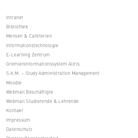
c
h
s
Intranet
c
Bibliothek
h
Mensen & Cafeterien
u
Informationstechnologie
l
e
E-Learning Zentrum
f
Gremieninformationssystem Allris
ü
S.A.M. – Study Administration Management
r
Moodle
W
Webmail Beschäftigte
i
r
Webmail Studierende & Lehrende
t
Kontakt
s
Impressum
c
Datenschutz
h