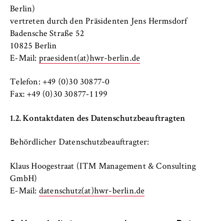
l
Berlin)
i
Anbieter:
vertreten durch den Präsidenten Jens Hermsdorf
n
Betreiber dieser Website
Badensche Straße 52
B
Zweck:
10825 Berlin
e
Speichert den Zustimmungsstatus des
E-Mail:
praesident(at)hwr-berlin.de
r
Benutzers für Cookies auf der aktuellen
l
Domäne. Dadurch wird verhindert, dass das
Telefon: +49 (0)30 30877-0
i
Cookie-Banner bei jedem erneuten Aufruf
Fax: +49 (0)30 30877-1199
n
der Website wiederholt angezeigt wird.
S
1.2. Kontaktdaten des Datenschutzbeauftragten
Cookie Laufzeit:
c
1 Jahr
h
Behördlicher Datenschutzbeauftragter:
o
o
TYPO3 Frontend Nutzer
Klaus Hoogestraat (ITM Management & Consulting
l
GmbH)
o
Name:
E-Mail:
datenschutz(at)hwr-berlin.de
f
fe_typo_user
E
Anbieter: