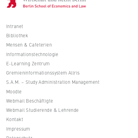
o
c
h
s
Intranet
c
Bibliothek
h
Mensen & Cafeterien
u
Informationstechnologie
l
e
E-Learning Zentrum
f
Gremieninformationssystem Allris
ü
S.A.M. – Study Administration Management
r
Moodle
W
Webmail Beschäftigte
i
r
Webmail Studierende & Lehrende
t
Kontakt
s
Impressum
c
Datenschutz