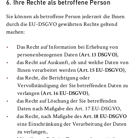
6. Ihre Rechte als betroffene Person
Name:
_pk_id, _pk_ses, _pk_ref
Sie können als betroffene Person jederzeit die Ihnen
Anbieter:
durch die EU-DSGVO gewährten Rechte geltend
Matomo
machen:
Zweck:
Das Recht auf Information bei Erhebung von
Ermöglicht die anonyme Analyse Ihres
personenbezogenen Daten
(Art. 13 DSGVO)
,
Nutzerverhaltens auf unserer Website, um
das Recht auf Auskunft, ob und welche Daten von
unser Angebot fortlaufend zu verbessern.
Hierzu werden Cookies gesetzt, die uns
Ihnen verarbeitet werden
(Art. 15 EU-DSGVO)
,
helfen zu verstehen, welche Seiten am
das Recht, die Berichtigung oder
häufigsten besucht werden.
Vervollständigung der Sie betreffenden Daten zu
verlangen
(Art. 16 EU-DSGVO)
,
Cookie Laufzeit:
das Recht auf Löschung der Sie betreffenden
bis zu 13 Monate
Daten nach Maßgabe des Art. 17 EU-DSGVO,
das Recht, nach Maßgabe des
Art. 18 EU-DSGVO
eine Einschränkung der Verarbeitung der Daten
zu verlangen,