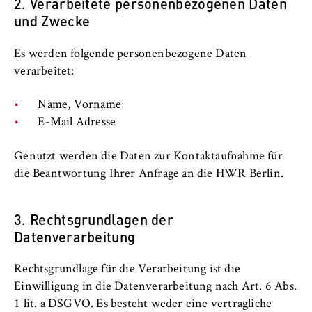
2. Verarbeitete personenbezogenen Daten
c
Betreiber dieser Website
und Zwecke
o
n
Zweck:
o
Es werden folgende personenbezogene Daten
Dient der Identifizierung der
m
verarbeitet:
Browsersitzung für eingeloggte Frontend-
i
Benutzer (z. B. im geschützten
Mitgliederbereich). Er speichert die
c
Name, Vorname
Session-ID und sorgt dafür, dass der Nutzer
s
E-Mail Adresse
während des Besuchs eingeloggt bleibt.
a
n
Genutzt werden die Daten zur Kontaktaufnahme für
Cookie Laufzeit:
d
die Beantwortung Ihrer Anfrage an die HWR Berlin.
Für die Dauer der Browsersitzung
L
a
3. Rechtsgrundlagen der
w
Datenverarbeitung
MARKETING
Youtube
Rechtsgrundlage für die Verarbeitung ist die
Einwilligung in die Datenverarbeitung nach Art. 6 Abs.
Name:
1 lit. a DSGVO. Es besteht weder eine vertragliche