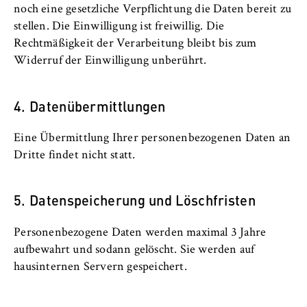
VISITOR_INFO1_LIVE, YSC, yt-remote-
noch eine gesetzliche Verpflichtung die Daten bereit zu
connected-devices
stellen. Die Einwilligung ist freiwillig. Die
Rechtmäßigkeit der Verarbeitung bleibt bis zum
Anbieter:
Widerruf der Einwilligung unberührt.
Google Ireland Limited
Zweck:
4. Datenübermittlungen
Erlaubt das Anzeigen und Abspielen von
eingebetteten YouTube-Videos, wobei Daten
an Google übertragen und Cookies gesetzt
Eine Übermittlung Ihrer personenbezogenen Daten an
werden.
Dritte findet nicht statt.
Cookie Laufzeit:
5. Datenspeicherung und Löschfristen
bis zu 2 Jahre
Personenbezogene Daten werden maximal 3 Jahre
aufbewahrt und sodann gelöscht. Sie werden auf
STATISTIK
hausinternen Servern gespeichert.
Matomo