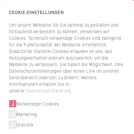
COOKIE-EINSTELLUNGEN
H
o
Um unsere Webseite für Sie optimal zu gestalten und
c
Z
Z
fortlaufend verbessern zu können, verwenden wir
h
u
u
Cookies. Technisch notwendige Cookies sind zwingend
s
für die Funktionalität der Webseite erforderlich.
Datenschutzerklärung
r
r
c
Zusätzliche Statistik-Cookies erlauben es uns, das
ü
ü
Kontaktformular
Nutzungsverhalten anonym auszuwerten, um die
h
c
c
Webseite zu verbessern. Sie haben die Möglichkeit, Ihre
u
k
k
Datenschutzeinstellungen über einen Link im unteren
l
z
z
Seitenbereich jederzeit zu ändern. Weitere
Information zur Verarbeitung von
e
u
u
Informationen erhalten Sie in
personenbezogenen Daten durch die
f
r
r
unserer
Datenschutzerklärung
.
Hochschulkommunikation und den Bereich
ü
S
S
Diversität und Antidiskriminierung der
r
Notwendige Cookies
t
t
HWR Berlin
W
a
a
Marketing
i
r
r
Mit diesen Datenschutzhinweisen kommt die HWR
Statistik
r
t
t
Berlin für die Verarbeitung von personenbezogenen
t