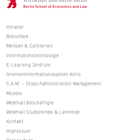
o
c
h
s
Intranet
c
Bibliothek
h
Mensen & Cafeterien
u
Informationstechnologie
l
e
E-Learning Zentrum
f
Gremieninformationssystem Allris
ü
S.A.M. – Study Administration Management
r
Moodle
W
Webmail Beschäftigte
i
r
Webmail Studierende & Lehrende
t
Kontakt
s
Impressum
c