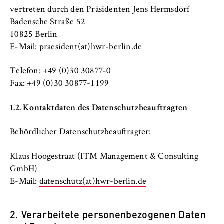
l
vertreten durch den Präsidenten Jens Hermsdorf
i
Anbieter:
Badensche Straße 52
n
Betreiber dieser Website
10825 Berlin
B
Zweck:
E-Mail:
praesident(at)hwr-berlin.de
e
Speichert den Zustimmungsstatus des
r
Benutzers für Cookies auf der aktuellen
Telefon: +49 (0)30 30877-0
l
Domäne. Dadurch wird verhindert, dass das
Fax: +49 (0)30 30877-1199
i
Cookie-Banner bei jedem erneuten Aufruf
n
der Website wiederholt angezeigt wird.
1.2. Kontaktdaten des Datenschutzbeauftragten
S
Cookie Laufzeit:
c
Behördlicher Datenschutzbeauftragter:
1 Jahr
h
o
Klaus Hoogestraat (ITM Management & Consulting
o
TYPO3 Frontend Nutzer
GmbH)
l
E-Mail:
datenschutz(at)hwr-berlin.de
o
Name:
f
fe_typo_user
E
2. Verarbeitete personenbezogenen Daten
Anbieter: