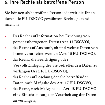
6. Ihre Rechte als betroffene Person
Name:
_pk_id, _pk_ses, _pk_ref
Sie können als betroffene Person jederzeit die Ihnen
Anbieter:
durch die EU-DSGVO gewährten Rechte geltend
Matomo
machen:
Zweck:
Das Recht auf Information bei Erhebung von
Ermöglicht die anonyme Analyse Ihres
personenbezogenen Daten
(Art. 13 DSGVO)
,
Nutzerverhaltens auf unserer Website, um
das Recht auf Auskunft, ob und welche Daten von
unser Angebot fortlaufend zu verbessern.
Hierzu werden Cookies gesetzt, die uns
Ihnen verarbeitet werden
(Art. 15 EU-DSGVO)
,
helfen zu verstehen, welche Seiten am
das Recht, die Berichtigung oder
häufigsten besucht werden.
Vervollständigung der Sie betreffenden Daten zu
verlangen
(Art. 16 EU-DSGVO)
,
Cookie Laufzeit:
das Recht auf Löschung der Sie betreffenden
bis zu 13 Monate
Daten nach Maßgabe des Art. 17 EU-DSGVO,
das Recht, nach Maßgabe des
Art. 18 EU-DSGVO
eine Einschränkung der Verarbeitung der Daten
zu verlangen,