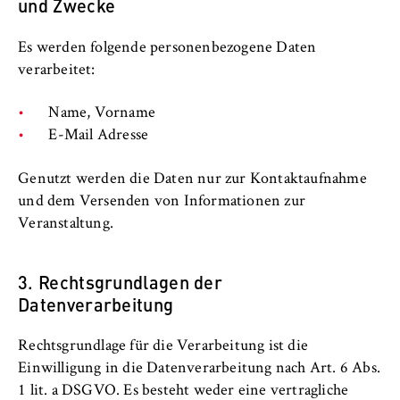
c
und Zwecke
Betreiber dieser Website
o
n
Es werden folgende personenbezogene Daten
Zweck:
o
verarbeitet:
Dient der Identifizierung der
m
Browsersitzung für eingeloggte Frontend-
i
Benutzer (z. B. im geschützten
Name, Vorname
Mitgliederbereich). Er speichert die
c
E-Mail Adresse
Session-ID und sorgt dafür, dass der Nutzer
s
während des Besuchs eingeloggt bleibt.
a
Genutzt werden die Daten nur zur Kontaktaufnahme
n
und dem Versenden von Informationen zur
Cookie Laufzeit:
d
Veranstaltung.
Für die Dauer der Browsersitzung
L
a
3. Rechtsgrundlagen der
w
Datenverarbeitung
MARKETING
Youtube
Rechtsgrundlage für die Verarbeitung ist die
Einwilligung in die Datenverarbeitung nach Art. 6 Abs.
Name:
1 lit. a DSGVO. Es besteht weder eine vertragliche