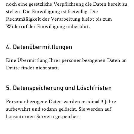
VISITOR_INFO1_LIVE, YSC, yt-remote-
noch eine gesetzliche Verpflichtung die Daten bereit zu
connected-devices
stellen. Die Einwilligung ist freiwillig. Die
Rechtmäßigkeit der Verarbeitung bleibt bis zum
Anbieter:
Widerruf der Einwilligung unberührt.
Google Ireland Limited
Zweck:
4. Datenübermittlungen
Erlaubt das Anzeigen und Abspielen von
eingebetteten YouTube-Videos, wobei Daten
an Google übertragen und Cookies gesetzt
Eine Übermittlung Ihrer personenbezogenen Daten an
werden.
Dritte findet nicht statt.
Cookie Laufzeit:
bis zu 2 Jahre
5. Datenspeicherung und Löschfristen
Personenbezogene Daten werden maximal 3 Jahre
aufbewahrt und sodann gelöscht. Sie werden auf
STATISTIK
hausinternen Servern gespeichert.
Matomo