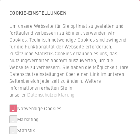
COOKIE-EINSTELLUNGEN
H
o
Um unsere Webseite für Sie optimal zu gestalten und
c
Z
Z
fortlaufend verbessern zu können, verwenden wir
h
u
u
Cookies. Technisch notwendige Cookies sind zwingend
s
für die Funktionalität der Webseite erforderlich.
Datenschutzerklärung
r
r
c
Zusätzliche Statistik-Cookies erlauben es uns, das
ü
ü
Veranstaltungen
Nutzungsverhalten anonym auszuwerten, um die
h
c
c
Webseite zu verbessern. Sie haben die Möglichkeit, Ihre
u
k
k
Datenschutzeinstellungen über einen Link im unteren
l
z
z
Seitenbereich jederzeit zu ändern. Weitere
Information zur Verarbeitung von
e
u
u
Informationen erhalten Sie in
personenbezogenen Daten durch die
f
r
r
unserer
Datenschutzerklärung
.
Hochschulkommunikation und den
ü
S
S
Fachbereich Rechtspflege der HWR Berlin
r
Notwendige Cookies
t
t
W
a
a
Marketing
Mit diesen Datenschutzhinweisen kommt die HWR
i
r
r
Berlin für die Verarbeitung von personenbezogenen
Statistik
r
t
t
Daten durch die Hochschulkommunikation und den
t