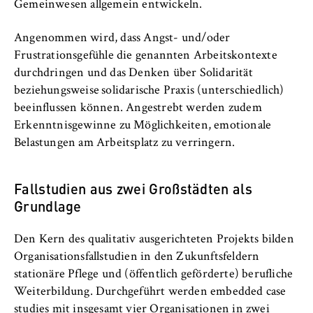
Gemeinwesen allgemein entwickeln.
Name:
_pk_id, _pk_ses, _pk_ref
Angenommen wird, dass Angst- und/oder
Anbieter:
Frustrationsgefühle die genannten Arbeitskontexte
Matomo
durchdringen und das Denken über Solidarität
beziehungsweise solidarische Praxis (unterschiedlich)
Zweck:
beeinflussen können. Angestrebt werden zudem
Ermöglicht die anonyme Analyse Ihres
Erkenntnisgewinne zu Möglichkeiten, emotionale
Nutzerverhaltens auf unserer Website, um
Belastungen am Arbeitsplatz zu verringern.
unser Angebot fortlaufend zu verbessern.
Hierzu werden Cookies gesetzt, die uns
helfen zu verstehen, welche Seiten am
Fallstudien aus zwei Großstädten als
häufigsten besucht werden.
Grundlage
Cookie Laufzeit:
bis zu 13 Monate
Den Kern des qualitativ ausgerichteten Projekts bilden
Organisations­fallstudien in den Zukunftsfeldern
stationäre Pflege und (öffentlich geförderte) berufliche
Weiterbildung. Durchgeführt werden embedded case
studies mit insgesamt vier Organisationen in zwei