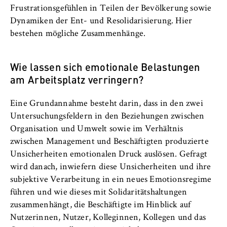
VISITOR_INFO1_LIVE, YSC, yt-remote-
Frustrationsgefühlen in Teilen der Bevölkerung sowie
connected-devices
Dynamiken der Ent- und Resolidarisierung. Hier
bestehen mögliche Zusammenhänge.
Anbieter:
Google Ireland Limited
Wie lassen sich emotionale Belastungen
Zweck:
am Arbeitsplatz verringern?
Erlaubt das Anzeigen und Abspielen von
eingebetteten YouTube-Videos, wobei Daten
an Google übertragen und Cookies gesetzt
Eine Grundannahme besteht darin, dass in den zwei
werden.
Untersuchungsfeldern in den Beziehungen zwischen
Organisation und Umwelt sowie im Verhältnis
Cookie Laufzeit:
zwischen Management und Beschäftigten produzierte
bis zu 2 Jahre
Unsicherheiten emotionalen Druck auslösen. Gefragt
wird danach, inwiefern diese Unsicherheiten und ihre
subjektive Verarbeitung in ein neues Emotionsregime
führen und wie dieses mit Solidaritätshaltungen
STATISTIK
zusammenhängt, die Beschäftigte im Hinblick auf
Matomo
Nutzerinnen, Nutzer, Kolleginnen, Kollegen und das