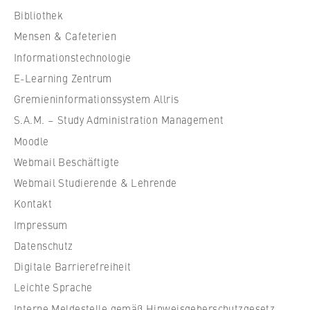
c
Bibliothek
h
Mensen & Cafeterien
u
Informationstechnologie
l
e
E-Learning Zentrum
f
Gremieninformationssystem Allris
ü
S.A.M. – Study Administration Management
r
Moodle
W
Webmail Beschäftigte
i
r
Webmail Studierende & Lehrende
t
Kontakt
s
Impressum
c
Datenschutz
h
Digitale Barrierefreiheit
a
f
Leichte Sprache
t
Interne Meldestelle gemäß Hinweisgeberschutzgesetz