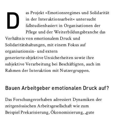
l
Transfer
D
i
Anbieter:
n
Betreiber dieser Website
as Projekt »Emotionsregimes und Solidarität
B
in der Interaktionsarbeit« untersucht
Zweck:
e
fallstudienbasiert in Organisationen der
Speichert den Zustimmungsstatus des
r
Pflege und der Weiterbildungsbranche das
Benutzers für Cookies auf der aktuellen
l
Verhältnis von emotionalem Druck und
Domäne. Dadurch wird verhindert, dass das
i
Solidaritätshaltungen, mit einem Fokus auf
Cookie-Banner bei jedem erneuten Aufruf
n
der Website wiederholt angezeigt wird.
organisationsin- und extern
S
generierte objektive Unsicherheiten sowie ihre
Cookie Laufzeit:
c
subjektive Verarbeitung bei Beschäftigten, auch im
1 Jahr
h
Rahmen der Interaktion mit Nutzergruppen.
o
o
TYPO3 Frontend Nutzer
Bauen Arbeitgeber emotionalen Druck auf?
l
o
Name:
Das Forschungsvorhaben adressiert Dynamiken der
f
fe_typo_user
zeitgenössischen Arbeitsgesellschaft wie zum
E
Beispiel Prekarisierung, Ökonomisierung, „gute
Anbieter: