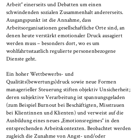
c
Arbeit“ einerseits und Debatten um einen
Betreiber dieser Website
o
schwindenden sozialen Zusammenhalt andererseits.
n
Zweck:
Ausgangspunkt ist die Annahme, dass
o
Dient der Identifizierung der
Arbeitsorganisationen gesellschaftliche Orte sind, an
m
Browsersitzung für eingeloggte Frontend-
denen heute verstärkt emotionaler Druck ausagiert
i
Benutzer (z. B. im geschützten
werden muss – besonders dort, wo es um
Mitgliederbereich). Er speichert die
c
wohlfahrtsstaatlich regulierte personenbezogene
Session-ID und sorgt dafür, dass der Nutzer
s
Dienste geht.
während des Besuchs eingeloggt bleibt.
a
n
Cookie Laufzeit:
Ein hoher Wettbewerbs- und
d
Für die Dauer der Browsersitzung
Qualitäts(bewertungs)druck sowie neue Formen
L
managerieller Steuerung stiften objektiv Unsicherheit;
a
deren subjektive Verarbeitung ist spannungsgeladen
w
(zum Beispiel Burnout bei Beschäftigten, Misstrauen
MARKETING
bei Klientinnen und Klienten) und verweist auf die
Youtube
Ausbildung eines neues „Emotionsregimes“ in den
entsprechenden Arbeitskontexten. Beobachtet werden
Name:
zugleich die Zunahme von Angst- und/oder