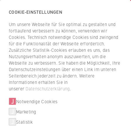
COOKIE-EINSTELLUNGEN
H
o
Um unsere Webseite für Sie optimal zu gestalten und
c
Z
Z
fortlaufend verbessern zu können, verwenden wir
h
u
u
Cookies. Technisch notwendige Cookies sind zwingend
s
für die Funktionalität der Webseite erforderlich.
r
r
c
Zusätzliche Statistik-Cookies erlauben es uns, das
ü
ü
Forschung und Transfer
Nutzungsverhalten anonym auszuwerten, um die
h
c
c
Webseite zu verbessern. Sie haben die Möglichkeit, Ihre
u
Emotionalen Stress in Pflege
k
k
Datenschutzeinstellungen über einen Link im unteren
l
z
z
und Weiterbildung senken
Seitenbereich jederzeit zu ändern. Weitere
e
u
u
Informationen erhalten Sie in
f
r
r
unserer
Datenschutzerklärung
.
Immer mehr Druck und immer weniger
ü
S
S
Solidarität? Die HWR Berlin erforscht Wege,
r
Notwendige Cookies
t
t
um die emotionalen Belastungen in der
W
a
a
Marketing
stationären Pflege und beruflichen
i
r
r
Weiterbildung nachhaltig zu verringern.
Statistik
r
t
t
t