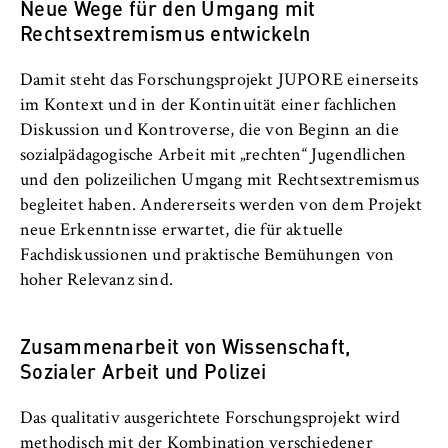
Neue Wege für den Umgang mit
VISITOR_INFO1_LIVE, YSC, yt-remote-
connected-devices
Rechtsextremismus entwickeln
Anbieter:
Damit steht das Forschungsprojekt JUPORE einerseits
Google Ireland Limited
im Kontext und in der Kontinuität einer fachlichen
Diskussion und Kontroverse, die von Beginn an die
Zweck:
Erlaubt das Anzeigen und Abspielen von
sozialpädagogische Arbeit mit „rechten“ Jugendlichen
eingebetteten YouTube-Videos, wobei Daten
und den polizeilichen Umgang mit Rechtsextremismus
an Google übertragen und Cookies gesetzt
begleitet haben. Andererseits werden von dem Projekt
werden.
neue Erkenntnisse erwartet, die für aktuelle
Fachdiskussionen und praktische Bemühungen von
Cookie Laufzeit:
hoher Relevanz sind.
bis zu 2 Jahre
Zusammenarbeit von Wissenschaft,
Sozialer Arbeit und Polizei
STATISTIK
Matomo
Das qualitativ ausgerichtete Forschungsprojekt wird
methodisch mit der Kombination verschiedener