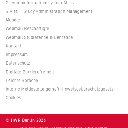
f
Gremieninformationssystem Allris
ü
S.A.M. – Study Administration Management
r
Moodle
W
Webmail Beschäftigte
i
r
Webmail Studierende & Lehrende
t
Kontakt
s
Impressum
c
Datenschutz
h
Digitale Barrierefreiheit
a
f
Leichte Sprache
t
Interne Meldestelle gemäß Hinweisgeberschutzgesetz
u
Cookies
n
d
R
© HWR Berlin 2026
e