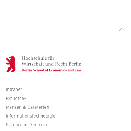
H
o
c
h
s
Intranet
c
Bibliothek
h
Mensen & Cafeterien
u
Informationstechnologie
l
e
E-Learning Zentrum