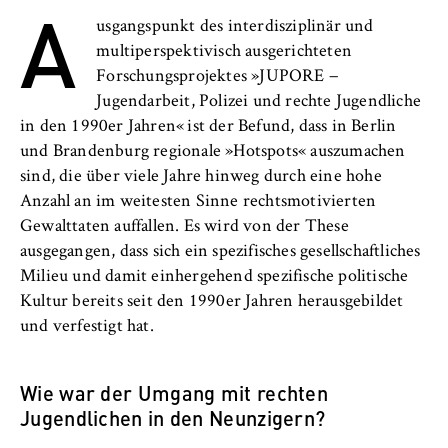
A
l
Transfer
i
Anbieter:
usgangspunkt des interdisziplinär und
n
Betreiber dieser Website
multiperspektivisch ausgerichteten
B
Forschungsprojektes »JUPORE −
Zweck:
e
Jugendarbeit, Polizei und rechte Jugendliche
Speichert den Zustimmungsstatus des
r
in den 1990er Jahren« ist der Befund, dass in Berlin
Benutzers für Cookies auf der aktuellen
l
und Brandenburg regionale »Hotspots« auszumachen
Domäne. Dadurch wird verhindert, dass das
i
sind, die über viele Jahre hinweg durch eine hohe
Cookie-Banner bei jedem erneuten Aufruf
n
der Website wiederholt angezeigt wird.
Anzahl an im weitesten Sinne rechtsmotivierten
S
Gewalttaten auffallen. Es wird von der These
Cookie Laufzeit:
c
ausgegangen, dass sich ein spezifisches gesellschaftliches
1 Jahr
h
Milieu und damit einhergehend spezifische politische
o
Kultur bereits seit den 1990er Jahren herausgebildet
o
und verfestigt hat.
TYPO3 Frontend Nutzer
l
o
Name:
Wie war der Umgang mit rechten
f
fe_typo_user
Jugendlichen in den Neunzigern?
E
Anbieter: