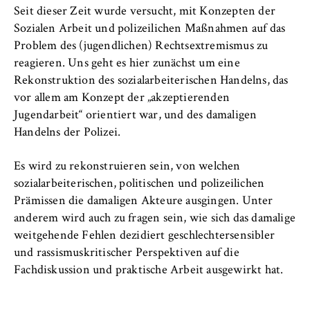
c
Seit dieser Zeit wurde versucht, mit Konzepten der
Betreiber dieser Website
o
Sozialen Arbeit und polizeilichen Maßnahmen auf das
n
Zweck:
Problem des (jugendlichen) Rechtsextremismus zu
o
Dient der Identifizierung der
reagieren. Uns geht es hier zunächst um eine
m
Browsersitzung für eingeloggte Frontend-
Rekonstruktion des sozialarbeiterischen Handelns, das
i
Benutzer (z. B. im geschützten
vor allem am Konzept der „akzeptierenden
Mitgliederbereich). Er speichert die
c
Jugendarbeit“ orientiert war, und des damaligen
Session-ID und sorgt dafür, dass der Nutzer
s
Handelns der Polizei.
während des Besuchs eingeloggt bleibt.
a
n
Cookie Laufzeit:
Es wird zu rekonstruieren sein, von welchen
d
Für die Dauer der Browsersitzung
sozialarbeiterischen, politischen und polizeilichen
L
Prämissen die damaligen Akteure ausgingen. Unter
a
anderem wird auch zu fragen sein, wie sich das damalige
w
weitgehende Fehlen dezidiert geschlechtersensibler
MARKETING
und rassismuskritischer Perspektiven auf die
Youtube
Fachdiskussion und praktische Arbeit ausgewirkt hat.
Name: