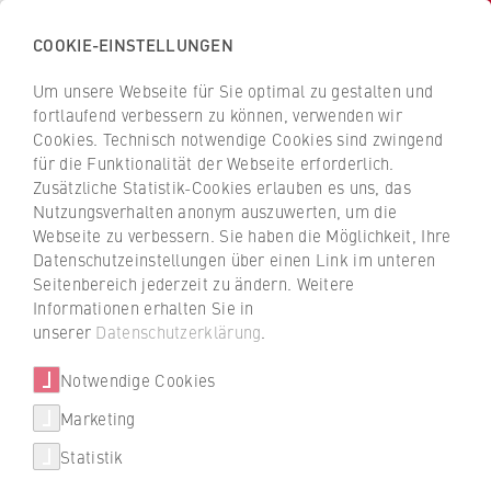
COOKIE-EINSTELLUNGEN
H
o
Um unsere Webseite für Sie optimal zu gestalten und
c
Z
Z
fortlaufend verbessern zu können, verwenden wir
h
u
u
Cookies. Technisch notwendige Cookies sind zwingend
s
für die Funktionalität der Webseite erforderlich.
r
r
c
Zusätzliche Statistik-Cookies erlauben es uns, das
ü
ü
Forschung und Transfer
Nutzungsverhalten anonym auszuwerten, um die
h
c
c
Webseite zu verbessern. Sie haben die Möglichkeit, Ihre
u
Rechter Gewalt in Berlin-
k
k
Datenschutzeinstellungen über einen Link im unteren
l
z
z
Brandenburg entgegenwirken
Seitenbereich jederzeit zu ändern. Weitere
e
u
u
Informationen erhalten Sie in
f
r
r
unserer
Datenschutzerklärung
.
Rechte Jugendliche: Das Forschungsprojekt
ü
S
S
»Jupore« evaluiert Strategien zur
r
Notwendige Cookies
t
t
Bekämpfung von Rechtsextremismus und
W
a
a
Marketing
entwickelt neue Ansätze.
i
r
r
Statistik
r
t
t
06.05.2020
t