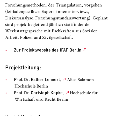
Name:
Forschungsmethoden, der Triangulation, vorgehen
_pk_id, _pk_ses, _pk_ref
(leitfadengestützte Expert_inneninterviews,
Diskursanalyse, Forschungsstandauswertung). Geplant
Anbieter:
sind projektbegleitend jährlich stattfindende
Matomo
Werkstattgespräche mit Fachkräften aus Sozialer
Zweck:
Arbeit, Polizei und Zivilgesellschaft.
Ermöglicht die anonyme Analyse Ihres
Nutzerverhaltens auf unserer Website, um
Zur Projektwebsite des IFAF Berlin
unser Angebot fortlaufend zu verbessern.
Hierzu werden Cookies gesetzt, die uns
helfen zu verstehen, welche Seiten am
Projektleitung:
häufigsten besucht werden.
Prof. Dr. Esther Lehnert,
Alice Salomon
Cookie Laufzeit:
Hochschule Berlin
bis zu 13 Monate
Prof. Dr. Christoph Kopke,
Hochschule für
Wirtschaft und Recht Berlin