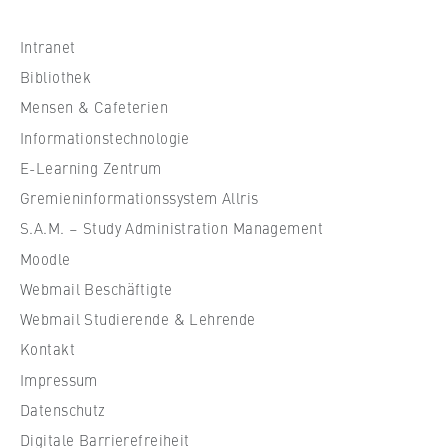
Name:
h
_pk_id, _pk_ses, _pk_ref
s
Intranet
c
Bibliothek
Anbieter:
h
Matomo
Mensen & Cafeterien
u
Informationstechnologie
l
Zweck:
Ermöglicht die anonyme Analyse Ihres
e
E-Learning Zentrum
Nutzerverhaltens auf unserer Website, um
f
Gremieninformationssystem Allris
unser Angebot fortlaufend zu verbessern.
ü
S.A.M. – Study Administration Management
Hierzu werden Cookies gesetzt, die uns
r
helfen zu verstehen, welche Seiten am
Moodle
W
häufigsten besucht werden.
Webmail Beschäftigte
i
r
Cookie Laufzeit:
Webmail Studierende & Lehrende
bis zu 13 Monate
t
Kontakt
s
Impressum
c
Datenschutz
h
Digitale Barrierefreiheit
a