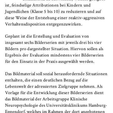
l
Transfer
ist, feindselige Attributionen bei Kindern und
i
Anbieter:
Jugendlichen (Klasse 5 bis 10) zu reduzieren und auf
n
Betreiber dieser Website
diese Weise der Entstehung einer reaktiv-aggressiven
B
Zweck:
Verhaltensdisposition entgegenzuwirken.
e
Speichert den Zustimmungsstatus des
r
Benutzers für Cookies auf der aktuellen
Geplant ist die Erstellung und Evaluation von
l
Domäne. Dadurch wird verhindert, dass das
insgesamt sechs Bilderserien mit jeweils drei bis vier
i
Cookie-Banner bei jedem erneuten Aufruf
Bildern pro dargestellter Situation. Hiervon sollen als
n
der Website wiederholt angezeigt wird.
Ergebnis der Evaluation mindestens vier Bilderserien
S
Cookie Laufzeit:
für den Einsatz in der Praxis ausgewählt werden.
c
1 Jahr
h
Das Bildmaterial soll sozial herausfordernde Situationen
o
enthalten, die einen deutlichen Bezug auf die
o
TYPO3 Frontend Nutzer
Lebenswelt der adressierten Zielgruppe nehmen. Als
l
Vorlage für die Entwicklung dieser Bilderserien dient
o
Name:
das Bildmaterial der Arbeitsgruppe Klinische
f
fe_typo_user
Neuropsychologie des Universitätsklinikums Hamburg-
E
Anbieter:
Eppendorf, welches im Rahmen der dort angebotenen