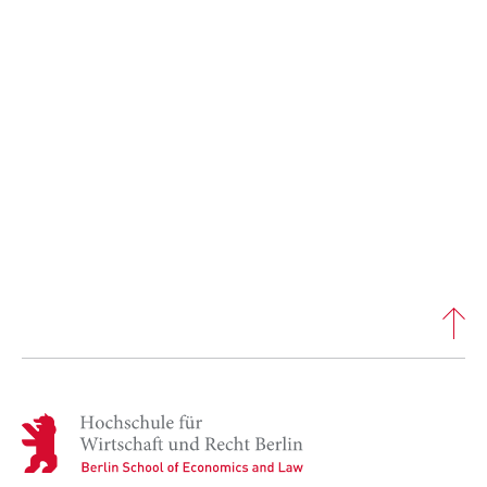
VISITOR_INFO1_LIVE, YSC, yt-remote-
connected-devices
Anbieter:
Google Ireland Limited
Zweck:
Erlaubt das Anzeigen und Abspielen von
eingebetteten YouTube-Videos, wobei Daten
an Google übertragen und Cookies gesetzt
werden.
Cookie Laufzeit:
bis zu 2 Jahre
STATISTIK
H
o
Matomo
c