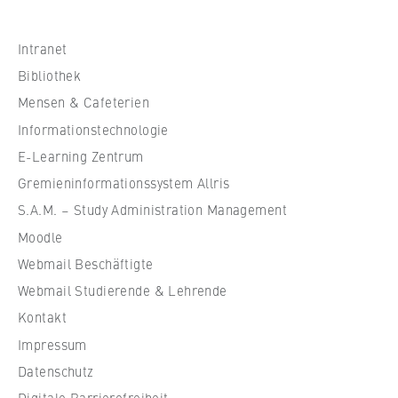
c
h
s
Intranet
c
Bibliothek
h
Mensen & Cafeterien
u
Informationstechnologie
l
e
E-Learning Zentrum
f
Gremieninformationssystem Allris
ü
S.A.M. – Study Administration Management
r
Moodle
W
Webmail Beschäftigte
i
r
Webmail Studierende & Lehrende
t
Kontakt
s
Impressum
c
Datenschutz
h
Digitale Barrierefreiheit