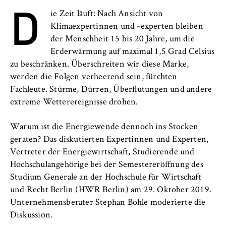
D
l
Neuigkeiten
i
Anbieter:
ie Zeit läuft: Nach Ansicht von
n
Betreiber dieser Website
Klimaexpertinnen und -experten bleiben
Veranstaltungen
B
der Menschheit 15 bis 20 Jahre, um die
Zweck:
e
Erderwärmung auf maximal 1,5 Grad Celsius
Personen und Kontakte
Speichert den Zustimmungsstatus des
r
zu beschränken. Überschreiten wir diese Marke,
Benutzers für Cookies auf der aktuellen
l
werden die Folgen verheerend sein, fürchten
Formulare
Domäne. Dadurch wird verhindert, dass das
i
Fachleute. Stürme, Dürren, Überflutungen und andere
Cookie-Banner bei jedem erneuten Aufruf
n
der Website wiederholt angezeigt wird.
extreme Wetterereignisse drohen.
FB 2 Duales Studium
S
Cookie Laufzeit:
c
Warum ist die Energiewende dennoch ins Stocken
FB 3 Allgemeine Verwaltung
1 Jahr
h
geraten? Das diskutierten Expertinnen und Experten,
o
Vertreter der Energiewirtschaft, Studierende und
FB 4 Rechtspflege
o
Hochschulangehörige bei der Semestereröffnung des
TYPO3 Frontend Nutzer
l
Studium Generale an der Hochschule für Wirtschaft
FB 5 Polizei und
o
und Recht Berlin (HWR Berlin) am 29. Oktober 2019.
Name:
Sicherheitsmanagement
f
fe_typo_user
Unternehmensberater Stephan Bohle moderierte die
E
Diskussion.
Berlin Professional School
Anbieter: