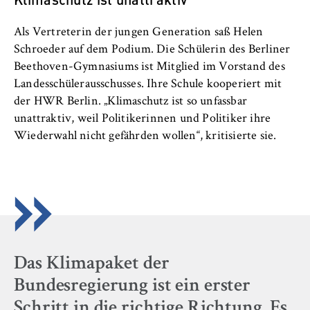
Name:
_pk_id, _pk_ses, _pk_ref
Als Vertreterin der jungen Generation saß Helen
Schroeder auf dem Podium. Die Schülerin des Berliner
Anbieter:
Beethoven-Gymnasiums ist Mitglied im Vorstand des
Matomo
Landesschülerausschusses. Ihre Schule kooperiert mit
Zweck:
der HWR Berlin. „Klimaschutz ist so unfassbar
Ermöglicht die anonyme Analyse Ihres
unattraktiv, weil Politikerinnen und Politiker ihre
Nutzerverhaltens auf unserer Website, um
Wiederwahl nicht gefährden wollen“, kritisierte sie.
unser Angebot fortlaufend zu verbessern.
Hierzu werden Cookies gesetzt, die uns
helfen zu verstehen, welche Seiten am
häufigsten besucht werden.
Cookie Laufzeit:
bis zu 13 Monate
Das Klimapaket der
Bundesregierung ist ein erster
Schritt in die richtige Richtung. Es