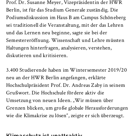
VISITOR_INFO1_LIVE, YSC, yt-remote-
Prof. Dr. Susanne Meyer, Vizepräsidentin der HWR
connected-devices
Berlin, ist für das Studium Generale zuständig. Die
Podiumsdiskussion im Haus B am Campus Schöneberg
Anbieter:
sei traditionell die Veranstaltung, mit der das Lehren
Google Ireland Limited
und das Lernen neu beginne, sagte sie bei der
Zweck:
Semestereröffnung. Wissenschaft und Lehre müssten
Erlaubt das Anzeigen und Abspielen von
Haltungen hinterfragen, analysieren, verstehen,
eingebetteten YouTube-Videos, wobei Daten
diskutieren und kritisieren.
an Google übertragen und Cookies gesetzt
werden.
3.400 Studierende haben im Wintersemester 2019/20
neu an der HWR Berlin angefangen, erklärte
Cookie Laufzeit:
Hochschulpräsident Prof. Dr. Andreas Zaby in seinem
bis zu 2 Jahre
Grußwort. Die Hochschule fördere aktiv die
Umsetzung von neuen Ideen. „Wir müssen über
Grenzen blicken, um große globale Herausforderungen
STATISTIK
wie die Klimakrise zu lösen“, zeigte er sich überzeugt.
Matomo
Klimaschutz ist unattraktiv