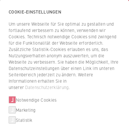
COOKIE-EINSTELLUNGEN
H
o
Um unsere Webseite für Sie optimal zu gestalten und
c
Z
Z
fortlaufend verbessern zu können, verwenden wir
h
u
u
Cookies. Technisch notwendige Cookies sind zwingend
s
für die Funktionalität der Webseite erforderlich.
r
r
c
Zusätzliche Statistik-Cookies erlauben es uns, das
ü
ü
Semestereröffnung
Nutzungsverhalten anonym auszuwerten, um die
h
c
c
Webseite zu verbessern. Sie haben die Möglichkeit, Ihre
u
Klimawandel durch saubere
k
k
Datenschutzeinstellungen über einen Link im unteren
l
z
z
Energien eindämmen
Seitenbereich jederzeit zu ändern. Weitere
e
u
u
Informationen erhalten Sie in
f
r
r
unserer
Datenschutzerklärung
.
Wie wir die Energiewende meistern, war
ü
S
S
Thema der Podiumsdiskussion bei der
r
Notwendige Cookies
t
t
Semestereröffnung des Studium Generale der
W
a
a
Marketing
HWR Berlin am 29. Oktober 2019.
Über uns
i
r
r
Statistik
r
t
t
31.10.2019
Hochschulleitung
t