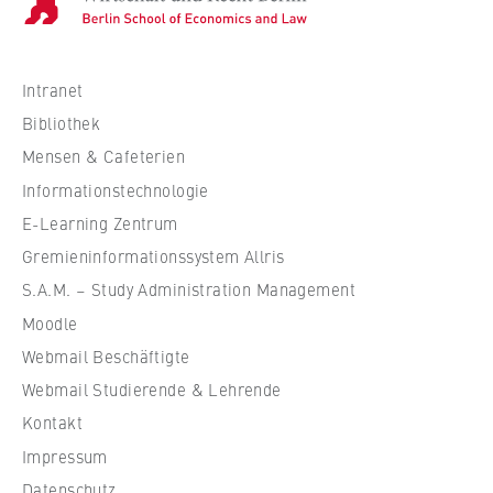
o
c
h
s
Intranet
c
Bibliothek
h
Mensen & Cafeterien
u
Informationstechnologie
l
e
E-Learning Zentrum
f
Gremieninformationssystem Allris
ü
S.A.M. – Study Administration Management
r
Moodle
W
Webmail Beschäftigte
i
r
Webmail Studierende & Lehrende
t
Kontakt
s
Impressum
c
Datenschutz