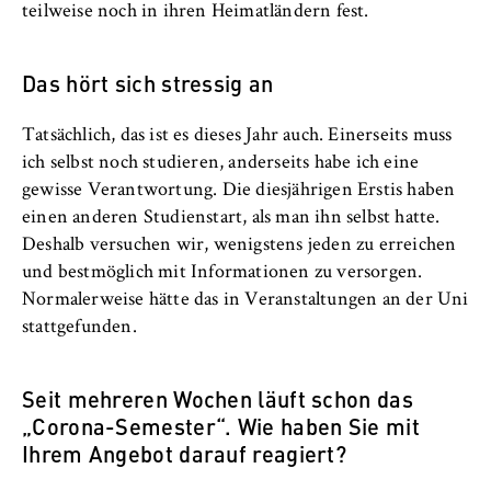
Name:
teilweise noch in ihren Heimatländern fest.
_pk_id, _pk_ses, _pk_ref
Das hört sich stressig an
Anbieter:
Matomo
Tatsächlich, das ist es dieses Jahr auch. Einerseits muss
Zweck:
ich selbst noch studieren, anderseits habe ich eine
Ermöglicht die anonyme Analyse Ihres
gewisse Verantwortung. Die diesjährigen Erstis haben
Nutzerverhaltens auf unserer Website, um
einen anderen Studienstart, als man ihn selbst hatte.
unser Angebot fortlaufend zu verbessern.
Deshalb versuchen wir, wenigstens jeden zu erreichen
Hierzu werden Cookies gesetzt, die uns
und bestmöglich mit Informationen zu versorgen.
helfen zu verstehen, welche Seiten am
häufigsten besucht werden.
Normalerweise hätte das in Veranstaltungen an der Uni
stattgefunden.
Cookie Laufzeit:
bis zu 13 Monate
Seit mehreren Wochen läuft schon das
„Corona-Semester“. Wie haben Sie mit
Ihrem Angebot darauf reagiert?