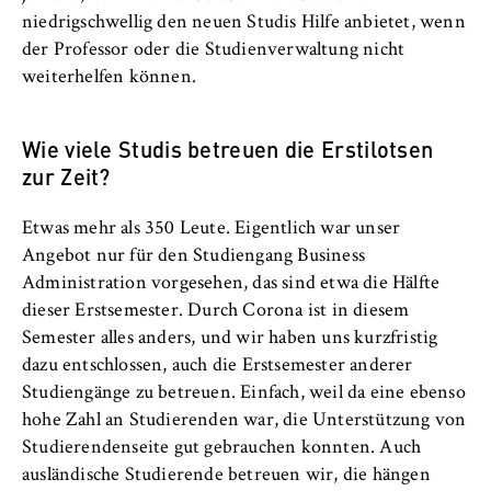
VISITOR_INFO1_LIVE, YSC, yt-remote-
niedrigschwellig den neuen Studis Hilfe anbietet, wenn
connected-devices
der Professor oder die Studienverwaltung nicht
Anbieter:
weiterhelfen können.
Google Ireland Limited
Wie viele Studis betreuen die Erstilotsen
Zweck:
zur Zeit?
Erlaubt das Anzeigen und Abspielen von
eingebetteten YouTube-Videos, wobei Daten
an Google übertragen und Cookies gesetzt
Etwas mehr als 350 Leute. Eigentlich war unser
werden.
Angebot nur für den Studiengang Business
Administration vorgesehen, das sind etwa die Hälfte
Cookie Laufzeit:
dieser Erstsemester. Durch Corona ist in diesem
bis zu 2 Jahre
Semester alles anders, und wir haben uns kurzfristig
dazu entschlossen, auch die Erstsemester anderer
Studiengänge zu betreuen. Einfach, weil da eine ebenso
STATISTIK
hohe Zahl an Studierenden war, die Unterstützung von
Studierendenseite gut gebrauchen konnten. Auch
Matomo
ausländische Studierende betreuen wir, die hängen