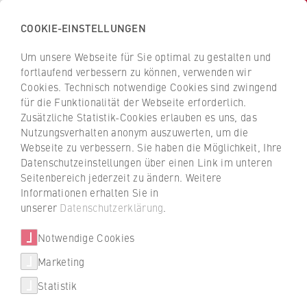
COOKIE-EINSTELLUNGEN
H
o
Um unsere Webseite für Sie optimal zu gestalten und
c
Z
Z
fortlaufend verbessern zu können, verwenden wir
h
u
u
Cookies. Technisch notwendige Cookies sind zwingend
s
für die Funktionalität der Webseite erforderlich.
r
r
c
Zusätzliche Statistik-Cookies erlauben es uns, das
ü
ü
Interview
Nutzungsverhalten anonym auszuwerten, um die
h
c
c
Webseite zu verbessern. Sie haben die Möglichkeit, Ihre
u
Wenn der Studienstart zu Hause
k
k
Datenschutzeinstellungen über einen Link im unteren
l
z
z
stattfindet
Seitenbereich jederzeit zu ändern. Weitere
e
u
u
Informationen erhalten Sie in
f
r
r
unserer
Datenschutzerklärung
.
Fabio Bräuer, Student und Erstilotse an der
ü
S
S
HWR Berlin, erzählt, vor welchen
r
Notwendige Cookies
t
t
Herausforderungen Erstsemester in Corona-
W
a
a
Marketing
Zeiten stehen – und wie trotz der Distanz
Über uns
i
r
r
eine Gruppendynamik entstehen kann.
Statistik
r
t
t
Hochschulleitung
t