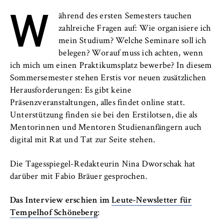
l
W
Neuigkeiten
i
Anbieter:
ährend des ersten Semesters tauchen
n
Betreiber dieser Website
Veranstaltungen
zahlreiche Fragen auf: Wie organisiere ich
B
mein Studium? Welche Seminare soll ich
Zweck:
e
Personen und Kontakte
belegen? Worauf muss ich achten, wenn
Speichert den Zustimmungsstatus des
r
ich mich um einen Praktikumsplatz bewerbe? In diesem
Benutzers für Cookies auf der aktuellen
l
Formulare
Domäne. Dadurch wird verhindert, dass das
Sommersemester stehen Erstis vor neuen zusätzlichen
i
Cookie-Banner bei jedem erneuten Aufruf
Herausforderungen: Es gibt keine
n
der Website wiederholt angezeigt wird.
FB 2 Duales Studium
Präsenzveranstaltungen, alles findet online statt.
S
Unterstützung finden sie bei den Erstilotsen, die als
Cookie Laufzeit:
c
FB 3 Allgemeine Verwaltung
Mentorinnen und Mentoren Studienanfängern auch
1 Jahr
h
digital mit Rat und Tat zur Seite stehen.
o
FB 4 Rechtspflege
o
Die Tagesspiegel-Redakteurin Nina Dworschak hat
TYPO3 Frontend Nutzer
l
darüber mit Fabio Bräuer gesprochen.
FB 5 Polizei und
o
Name:
Sicherheitsmanagement
f
fe_typo_user
Das Interview erschien im
Leute-Newsletter für
E
Tempelhof Schöneberg
:
Berlin Professional School
Anbieter: