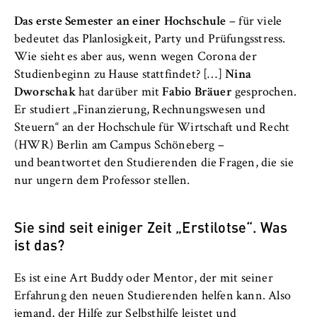
c
Betreiber dieser Website
o
Das erste Semester an einer Hochschule
– für viele
Internationales
n
bedeutet das Planlosigkeit, Party und Prüfungsstress.
Zweck:
o
Wie sieht es aber aus, wenn wegen Corona der
Dient der Identifizierung der
Organisation der Hochschule
m
Browsersitzung für eingeloggte Frontend-
Studienbeginn zu Hause stattfindet? […]
Nina
i
Benutzer (z. B. im geschützten
Dworschak
hat darüber mit
Fabio Bräuer
gesprochen.
Serviceeinrichtungen
Mitgliederbereich). Er speichert die
c
Er studiert „Finanzierung, Rechnungswesen und
Session-ID und sorgt dafür, dass der Nutzer
s
Steuern“ an der Hochschule für Wirtschaft und Recht
während des Besuchs eingeloggt bleibt.
Stellenangebote
a
(HWR) Berlin am Campus Schöneberg –
n
und beantwortet den Studierenden die Fragen, die sie
Cookie Laufzeit:
d
nur ungern dem Professor stellen.
Für die Dauer der Browsersitzung
L
a
Sie sind seit einiger Zeit „Erstilotse“. Was
w
ist das?
MARKETING
Youtube
Es ist eine Art Buddy oder Mentor, der mit seiner
Erfahrung den neuen Studierenden helfen kann. Also
Name:
jemand, der Hilfe zur Selbsthilfe leistet und