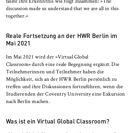
fasste ihre Erkenntnis wie folgt zusammen: »The
Name:
discussion made us understand that we are all in this
_pk_id, _pk_ses, _pk_ref
together.«
Anbieter:
Matomo
Reale Fortsetzung an der HWR Berlin im
Mai 2021
Zweck:
Ermöglicht die anonyme Analyse Ihres
Nutzerverhaltens auf unserer Website, um
Im Mai 2021 wird der »Virtual Global
unser Angebot fortlaufend zu verbessern.
Classroom« durch eine reale Begegnung ergänzt. Die
Hierzu werden Cookies gesetzt, die uns
Teilnehmerinnen und Teilnehmer haben die
helfen zu verstehen, welche Seiten am
Möglichkeit, sich an der HWR Berlin persönlich zu
häufigsten besucht werden.
treffen und ihre Diskussionen fortzuführen, wenn die
Cookie Laufzeit:
Studierenden der Coventry University eine Exkursion
bis zu 13 Monate
nach Berlin machen.
Was ist ein Virtual Global Classroom?