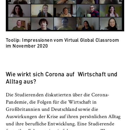
VISITOR_INFO1_LIVE, YSC, yt-remote-
connected-devices
Anbieter:
Google Ireland Limited
Zweck:
Toolip: Impressionen vom Virtual Global Classroom
im November 2020
Erlaubt das Anzeigen und Abspielen von
eingebetteten YouTube-Videos, wobei Daten
an Google übertragen und Cookies gesetzt
werden.
Wie wirkt sich Corona auf Wirtschaft und
Cookie Laufzeit:
Alltag aus?
bis zu 2 Jahre
Die Studierenden diskutierten über die Corona-
Pandemie, die Folgen für die Wirtschaft in
Großbritannien und Deutschland sowie die
STATISTIK
Auswirkungen der Krise auf ihren persönlichen Alltag
Matomo
und ihre berufliche Entwicklung. Eine Studierende