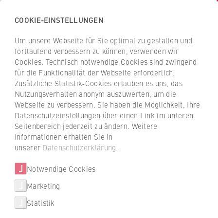
COOKIE-EINSTELLUNGEN
H
o
Um unsere Webseite für Sie optimal zu gestalten und
c
Z
Z
fortlaufend verbessern zu können, verwenden wir
h
u
u
Cookies. Technisch notwendige Cookies sind zwingend
s
für die Funktionalität der Webseite erforderlich.
r
r
c
Zusätzliche Statistik-Cookies erlauben es uns, das
ü
ü
Virtual Global Classroom
Nutzungsverhalten anonym auszuwerten, um die
h
c
c
Webseite zu verbessern. Sie haben die Möglichkeit, Ihre
u
Toolip: Internationaler
k
k
Datenschutzeinstellungen über einen Link im unteren
l
z
z
Austausch im digitalen Raum
Seitenbereich jederzeit zu ändern. Weitere
e
u
u
Informationen erhalten Sie in
f
r
r
unserer
Datenschutzerklärung
.
Im Rahmen des Digitalisierungsprojekts
ü
S
S
Toolip diskutierten im November 2020
r
Notwendige Cookies
t
t
Studierende der Coventry University und
W
a
a
Marketing
der HWR Berlin virtuell über die
Über uns
i
r
r
internationalen Folgen der Corona-
Statistik
r
t
t
Pandemie.
Hochschulleitung
t