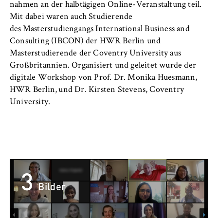
c
nahmen an der halbtägigen Online-Veranstaltung teil.
Betreiber dieser Website
o
Mit dabei waren auch Studierende
Internationales
n
des Masterstudiengangs International Business and
Zweck:
o
Dient der Identifizierung der
Consulting (IBCON) der HWR Berlin und
Organisation der Hochschule
m
Browsersitzung für eingeloggte Frontend-
Masterstudierende der Coventry University aus
i
Benutzer (z. B. im geschützten
Großbritannien. Organisiert und geleitet wurde der
Serviceeinrichtungen
Mitgliederbereich). Er speichert die
c
digitale Workshop von Prof. Dr. Monika Huesmann,
Session-ID und sorgt dafür, dass der Nutzer
s
HWR Berlin, und Dr. Kirsten Stevens, Coventry
während des Besuchs eingeloggt bleibt.
Stellenangebote
a
University.
n
Cookie Laufzeit:
d
Für die Dauer der Browsersitzung
L
a
w
3
MARKETING
Bilder
Youtube
Name: