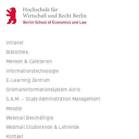
H
o
c
h
s
Intranet
c
Bibliothek
h
Mensen & Cafeterien
u
Informationstechnologie
l
e
E-Learning Zentrum
f
Gremieninformationssystem Allris
ü
S.A.M. – Study Administration Management
r
Moodle
W
Webmail Beschäftigte
i
r
Webmail Studierende & Lehrende
t
Kontakt