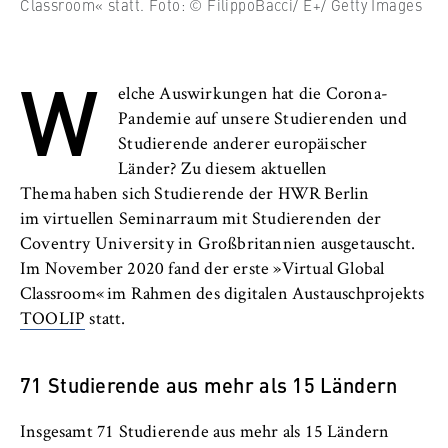
l
Classroom« statt. Foto: © FilippoBacci/ E+/ Getty Images
Neuigkeiten
i
Anbieter:
n
Betreiber dieser Website
Veranstaltungen
W
B
Zweck:
elche Auswirkungen hat die Corona-
e
Personen und Kontakte
Speichert den Zustimmungsstatus des
Pandemie auf unsere Studierenden und
r
Benutzers für Cookies auf der aktuellen
Studierende anderer europäischer
l
Formulare
Domäne. Dadurch wird verhindert, dass das
Länder? Zu diesem aktuellen
i
Cookie-Banner bei jedem erneuten Aufruf
Thema haben sich Studierende der HWR Berlin
n
der Website wiederholt angezeigt wird.
FB 2 Duales Studium
im virtuellen Seminarraum mit Studierenden der
S
Cookie Laufzeit:
Coventry University in Großbritannien ausgetauscht.
c
FB 3 Allgemeine Verwaltung
1 Jahr
Im November 2020 fand der erste »Virtual Global
h
Classroom« im Rahmen des digitalen Austauschprojekts
o
FB 4 Rechtspflege
TOOLIP
statt.
o
TYPO3 Frontend Nutzer
l
FB 5 Polizei und
o
Name:
71 Studierende aus mehr als 15 Ländern
Sicherheitsmanagement
f
fe_typo_user
E
Insgesamt 71 Studierende aus mehr als 15 Ländern
Berlin Professional School
Anbieter: