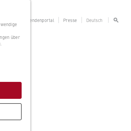
portal
Lehrendenportal
Presse
Deutsch
otwendige
ungen über
g
.
g