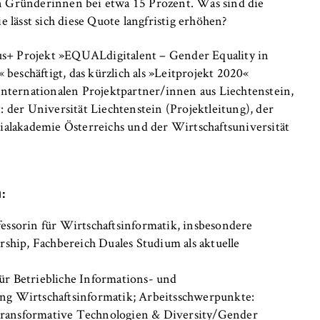
 an Gründerinnen bei etwa 15 Prozent. Was sind die
 lässt sich diese Quote langfristig erhöhen?
us+ Projekt »EQUALdigitalent – Gender Equality in
 beschäftigt, das kürzlich als »Leitprojekt 2020«
internationalen Projektpartner/innen aus Liechtenstein,
 der Universität Liechtenstein (Projektleitung), der
ialakademie Österreichs und der Wirtschaftsuniversität
, _pk_ref
:
anonyme Analyse Ihres Nutzerverhaltens auf unserer Website, um
rtlaufend zu verbessern. Hierzu werden Cookies gesetzt, die uns
fessorin für Wirtschaftsinformatik, insbesondere
hen, welche Seiten am häufigsten besucht werden.
ship, Fachbereich Duales Studium als aktuelle
e
für Betriebliche Informations- und
g Wirtschaftsinformatik; Arbeitsschwerpunkte:
 Transformative Technologien & Diversity/Gender