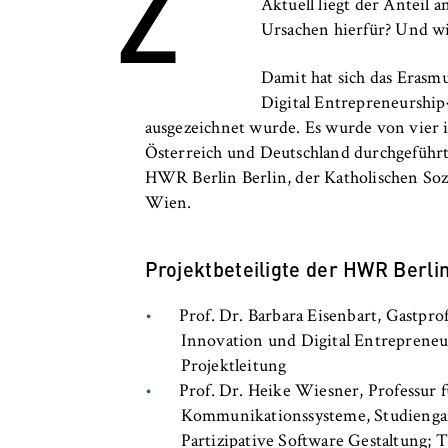
Z
c
Aktuell liegt der Anteil
o
Ursachen hierfür? Und wie
Cookie Laufzeit:
bis zu 2 Jahre
n
o
Damit hat sich das Erasm
m
Digital Entrepreneurship«
i
STATISTIK
ausgezeichnet wurde. Es wurde von vier 
c
Österreich und Deutschland durchgeführt:
Matomo
s
HWR Berlin Berlin, der Katholischen Soz
a
Wien.
Name:
_pk_id, _pk_ses
n
Anbieter:
Matomo
d
Projektbeteiligte der HWR Berlin
L
Zweck:
Ermöglicht die 
a
unser Angebot fo
Prof. Dr. Barbara Eisenbart, Gastpro
w
helfen zu verste
Innovation und Digital Entrepreneur
Projektleitung
Cookie Laufzeit:
bis zu 13 Monat
Prof. Dr. Heike Wiesner, Professur 
Kommunikationssysteme, Studiengan
Partizipative Software Gestaltung;