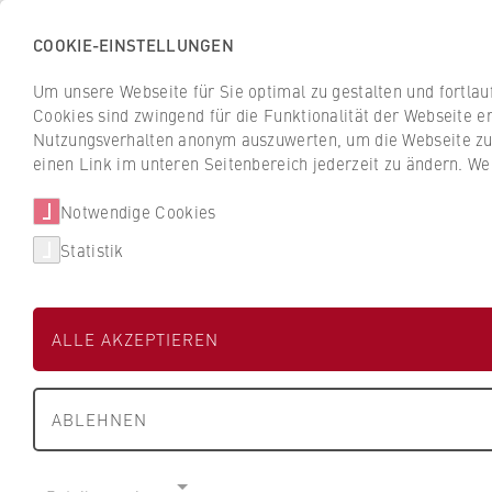
COOKIE-EINSTELLUNGEN
H
o
Um unsere Webseite für Sie optimal zu gestalten und fortla
c
Cookies sind zwingend für die Funktionalität der Webseite er
Z
Z
h
Nutzungsverhalten anonym auszuwerten, um die Webseite zu v
u
u
s
einen Link im unteren Seitenbereich jederzeit zu ändern. We
Studium
Aktuelles
r
r
c
ü
ü
Notwendige Cookies
h
HWR Berlin
Fachbereiche und BPS
c
c
u
Statistik
k
k
l
z
z
e
u
u
f
Forschungsprojekt
ALLE AKZEPTIEREN
r
r
ü
Digital Entrepre
S
S
r
t
t
W
gestalten
ABLEHNEN
a
a
i
r
r
r
t
t
t