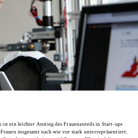
 Website
fizierung der Browsersitzung für eingeloggte Frontend-Benutzer (z
itgliederbereich). Er speichert die Session-ID und sorgt dafür, d
nd des Besuchs eingeloggt bleibt.
er Browsersitzung
IVE, YSC, yt-remote-connected-devices
imited
n ist ein leichter Anstieg des Frauenanteils in Start-ups
eigen und Abspielen von eingebetteten YouTube-Videos, wobei Dat
Frauen insgesamt nach wie vor stark unterrepräsentiert.
ragen und Cookies gesetzt werden.