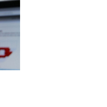
. B.
ass
en