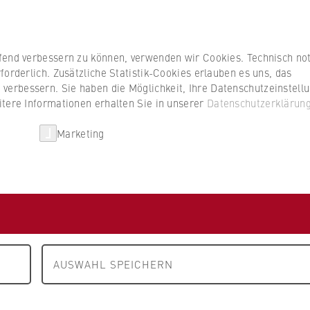
Studierenden
ufend verbessern zu können, verwenden wir Cookies. Technisch n
forderlich. Zusätzliche Statistik-Cookies erlauben es uns, das
erbessern. Sie haben die Möglichkeit, Ihre Datenschutzeinstell
itere Informationen erhalten Sie in unserer
Datenschutzerklärun
HWR Berlin
Kooperationen
Forschun
Marketing
FB 1 Wirtschaftswissenschaften
Neuigkeiten
neurship gendergerecht
AUSWAHL SPEICHERN