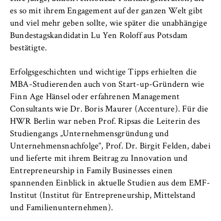
VISITOR_INFO1_LIVE, YSC, yt-remote-
es so mit ihrem Engagement auf der ganzen Welt gibt
connected-devices
und viel mehr geben sollte, wie später die unabhängige
Anbieter:
Bundestagskandidatin Lu Yen Roloff aus Potsdam
Google Ireland Limited
bestätigte.
Zweck:
Erfolgsgeschichten und wichtige Tipps erhielten die
Erlaubt das Anzeigen und Abspielen von
MBA-Studierenden auch von Start-up-Gründern wie
eingebetteten YouTube-Videos, wobei Daten
Finn Age Hänsel oder erfahrenen Management
an Google übertragen und Cookies gesetzt
werden.
Consultants wie Dr. Boris Maurer (Accenture). Für die
HWR Berlin war neben Prof. Ripsas die Leiterin des
Cookie Laufzeit:
Studiengangs „Unternehmensgründung und
bis zu 2 Jahre
Unternehmensnachfolge“, Prof. Dr. Birgit Felden, dabei
und lieferte mit ihrem Beitrag zu Innovation und
Entrepreneurship in Family Businesses einen
spannenden Einblick in aktuelle Studien aus dem EMF-
STATISTIK
Institut (Institut für Entrepreneurship, Mittelstand
Matomo
und Familienunternehmen).