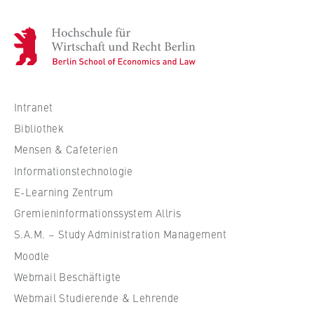
H
o
c
h
s
Intranet
c
Bibliothek
h
Mensen & Cafeterien
u
Informationstechnologie
l
e
E-Learning Zentrum
f
Gremieninformationssystem Allris
ü
S.A.M. – Study Administration Management
r
Moodle
W
Webmail Beschäftigte
i
r
Webmail Studierende & Lehrende