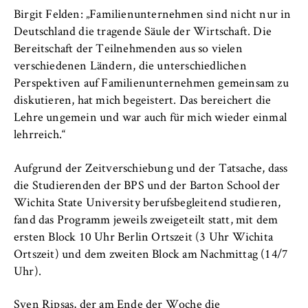
Name:
Birgit Felden: „Familienunternehmen sind nicht nur in
_pk_id, _pk_ses, _pk_ref
Deutschland die tragende Säule der Wirtschaft. Die
Bereitschaft der Teilnehmenden aus so vielen
Anbieter:
verschiedenen Ländern, die unterschiedlichen
Matomo
Perspektiven auf Familienunternehmen gemeinsam zu
Zweck:
diskutieren, hat mich begeistert. Das bereichert die
Ermöglicht die anonyme Analyse Ihres
Lehre ungemein und war auch für mich wieder einmal
Nutzerverhaltens auf unserer Website, um
lehrreich.“
unser Angebot fortlaufend zu verbessern.
Hierzu werden Cookies gesetzt, die uns
Aufgrund der Zeitverschiebung und der Tatsache, dass
helfen zu verstehen, welche Seiten am
die Studierenden der BPS und der Barton School der
häufigsten besucht werden.
Wichita State University berufsbegleitend studieren,
Cookie Laufzeit:
fand das Programm jeweils zweigeteilt statt, mit dem
bis zu 13 Monate
ersten Block 10 Uhr Berlin Ortszeit (3 Uhr Wichita
Ortszeit) und dem zweiten Block am Nachmittag (14/7
Uhr).
Sven Ripsas, der am Ende der Woche die