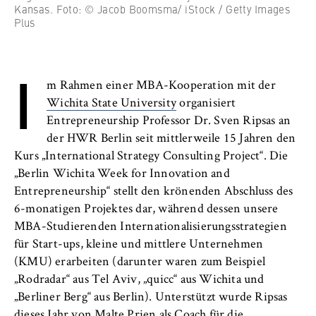
l
Neuigkeiten
Kansas. Foto: © Jacob Boomsma/ iStock / Getty Images
i
Anbieter:
Plus
n
Betreiber dieser Website
Veranstaltungen
B
I
Zweck:
e
Personen und Kontakte
Speichert den Zustimmungsstatus des
r
m Rahmen einer MBA-Kooperation mit der
Benutzers für Cookies auf der aktuellen
l
Wichita State University
organisiert
Formulare
Domäne. Dadurch wird verhindert, dass das
i
Entrepreneurship Professor Dr. Sven Ripsas an
Cookie-Banner bei jedem erneuten Aufruf
n
der HWR Berlin seit mittlerweile 15 Jahren den
der Website wiederholt angezeigt wird.
FB 2 Duales Studium
S
Kurs „International Strategy Consulting Project“. Die
Cookie Laufzeit:
c
„Berlin Wichita Week for Innovation and
FB 3 Allgemeine Verwaltung
1 Jahr
h
Entrepreneurship“ stellt den krönenden Abschluss des
o
6-monatigen Projektes dar, während dessen unsere
FB 4 Rechtspflege
o
MBA-Studierenden Internationalisierungsstrategien
TYPO3 Frontend Nutzer
l
für Start-ups, kleine und mittlere Unternehmen
FB 5 Polizei und
o
(KMU) erarbeiten (darunter waren zum Beispiel
Name:
Sicherheitsmanagement
f
„Rodradar“ aus Tel Aviv, „quicc“ aus Wichita und
fe_typo_user
E
„Berliner Berg“ aus Berlin). Unterstützt wurde Ripsas
Berlin Professional School
Anbieter:
dieses Jahr von Malte Prien als Coach für die