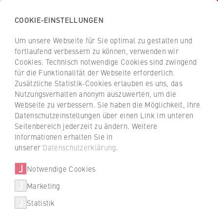
COOKIE-EINSTELLUNGEN
H
o
Um unsere Webseite für Sie optimal zu gestalten und
c
Z
Z
fortlaufend verbessern zu können, verwenden wir
h
u
u
Cookies. Technisch notwendige Cookies sind zwingend
s
für die Funktionalität der Webseite erforderlich.
r
r
c
Zusätzliche Statistik-Cookies erlauben es uns, das
ü
ü
HWR Entrepreneurship
Nutzungsverhalten anonym auszuwerten, um die
h
c
c
Webseite zu verbessern. Sie haben die Möglichkeit, Ihre
u
Berlin Wichita Week for
k
k
Datenschutzeinstellungen über einen Link im unteren
l
z
z
Innovation and
Seitenbereich jederzeit zu ändern. Weitere
e
u
u
Informationen erhalten Sie in
Entrepreneurship
f
r
r
unserer
Datenschutzerklärung
.
ü
S
S
r
Notwendige Cookies
t
t
Vom 12. bis 16. April 2021 fand an der Berlin
W
Professional School der HWR Berlin die
a
a
Marketing
Über uns
i
Berlin Wichita Week for Innovation and
r
r
Statistik
r
Entrepreneurship erstmals komplett online
t
t
Hochschulleitung
t
statt.