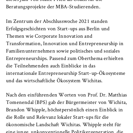
c
Betreiber dieser Website
o
Beratungsprojekte der MBA-Studierenden.
Internationales
n
Zweck:
Im Zentrum der Abschlusswoche 2021 standen
o
Dient der Identifizierung der
Organisation der Hochschule
Erfolgsgeschichten von Start-ups aus Berlin und
m
Browsersitzung für eingeloggte Frontend-
Themen wie Corporate Innovation and
i
Benutzer (z. B. im geschützten
Serviceeinrichtungen
Transformation, Innovation und Entrepreneurship in
Mitgliederbereich). Er speichert die
c
Session-ID und sorgt dafür, dass der Nutzer
Familienunternehmen sowie politisches und soziales
s
während des Besuchs eingeloggt bleibt.
Stellenangebote
Entrepreneurships. Passend zum Oberthema erhielten
a
die Teilnehmenden auch Einblicke in das
n
Cookie Laufzeit:
internationale Entrepreneurship Start-up-Ökosysteme
d
Für die Dauer der Browsersitzung
und das wirtschaftliche Ökosystem Wichitas.
L
a
Nach den einführenden Worten von Prof. Dr. Matthias
w
Tomenendal (BPS) gab der Bürgermeister von Wichita,
MARKETING
Brandon Whipple, höchstpersönlich einen Einblick in
Youtube
die Rolle und Relevanz lokaler Start-ups für die
ökonomische Landschaft Wichitas. Whipple steht für
Name:
eine junge, unkonventionelle Politikergeneration, die