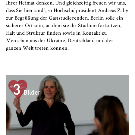
c
Ihrer Heimat denken. Und gleichzeitig freuen wir uns,
Betreiber dieser Website
o
dass Sie hier sind“, so Hochschulpräsident Andreas Zaby
Internationales
n
Zweck:
zur Begrüßung der Gaststudierenden. Berlin solle ein
o
Dient der Identifizierung der
sicherer Ort sein, an dem sie ihr Studium fortsetzen,
Organisation der Hochschule
m
Browsersitzung für eingeloggte Frontend-
Halt und Struktur finden sowie in Kontakt zu
i
Benutzer (z. B. im geschützten
Menschen aus der Ukraine, Deutschland und der
Serviceeinrichtungen
Mitgliederbereich). Er speichert die
c
ganzen Welt treten können.
Session-ID und sorgt dafür, dass der Nutzer
s
während des Besuchs eingeloggt bleibt.
Stellenangebote
a
n
Cookie Laufzeit:
d
Für die Dauer der Browsersitzung
3
L
a
Bilder
w
MARKETING
Youtube
Name: