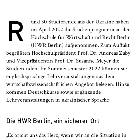
l
Neuigkeiten
i
Anbieter:
R
n
Betreiber dieser Website
Veranstaltungen
und 30 Studierende aus der Ukraine haben
B
Zweck:
im April 2022 ihr Studienprogramm an der
e
Personen und Kontakte
Speichert den Zustimmungsstatus des
Hochschule für Wirtschaft und Recht Berlin
r
Benutzers für Cookies auf der aktuellen
(HWR Berlin) aufgenommen. Zum Auftakt
l
Formulare
Domäne. Dadurch wird verhindert, dass das
begrüßten Hochschulpräsident Prof. Dr. Andreas Zaby
i
Cookie-Banner bei jedem erneuten Aufruf
und Vizepräsidentin Prof. Dr. Susanne Meyer die
n
der Website wiederholt angezeigt wird.
FB 2 Duales Studium
Studierenden. Im Sommersemester 2022 können sie
S
Cookie Laufzeit:
englischsprachige Lehrveranstaltungen aus dem
c
FB 3 Allgemeine Verwaltung
1 Jahr
wirtschaftswissenschaftlichen Angebot belegen. Hinzu
h
kommen Deutschkurse sowie ergänzende
o
FB 4 Rechtspflege
Lehrveranstaltungen in ukrainischer Sprache.
o
TYPO3 Frontend Nutzer
l
FB 5 Polizei und
o
Name:
Die HWR Berlin, ein sicherer Ort
Sicherheitsmanagement
f
fe_typo_user
E
„Es bricht uns das Herz, wenn wir an die Situation in
Berlin Professional School
Anbieter: