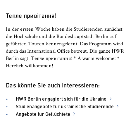
Name:
_pk_id, _pk_ses, _pk_ref
Тепле привітання!
Anbieter:
Matomo
In der ersten Woche haben die Studierenden zunächst
die Hochschule und die Bundeshauptstadt Berlin auf
Zweck:
geführten Touren kennengelernt. Das Programm wird
Ermöglicht die anonyme Analyse Ihres
durch das International Office betreut. Die ganze HWR
Nutzerverhaltens auf unserer Website, um
Berlin sagt: Тепле привітання! * A warm welcome! *
unser Angebot fortlaufend zu verbessern.
Herzlich willkommen!
Hierzu werden Cookies gesetzt, die uns
helfen zu verstehen, welche Seiten am
häufigsten besucht werden.
Das könnte Sie auch interessieren:
Cookie Laufzeit:
HWR Berlin engagiert sich für die Ukraine
bis zu 13 Monate
Studienangebote für ukrainische Studierende
Angebote für Geflüchtete