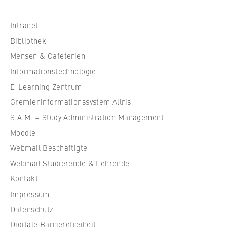
h
s
Intranet
c
Bibliothek
h
Mensen & Cafeterien
u
Informationstechnologie
l
e
E-Learning Zentrum
f
Gremieninformationssystem Allris
ü
S.A.M. – Study Administration Management
r
Moodle
W
Webmail Beschäftigte
i
r
Webmail Studierende & Lehrende
t
Kontakt
s
Impressum
c
Datenschutz
h
Digitale Barrierefreiheit
a