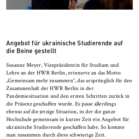
VISITOR_INFO1_LIVE, YSC, yt-remote-
connected-devices
Anbieter:
Google Ireland Limited
Angebot für ukrainische Studierende auf
Zweck:
Erlaubt das Anzeigen und Abspielen von
die Beine gestellt
eingebetteten YouTube-Videos, wobei Daten
an Google übertragen und Cookies gesetzt
Susanne Meyer, Vizepräsidentin für Studium und
werden.
Lehre an der HWR Berlin, erinnerte an das Motto
„Gemeinsam mehr zusammen“, das ursprünglich für den
Cookie Laufzeit:
Zusammenhalt der HWR Berlin in der
bis zu 2 Jahre
Pandemiesituation und den ersten Schritten zurück in
die Präsenz geschaffen wurde. Es passe allerdings
ebenso auf die jetzige Situation, in der die ganze
STATISTIK
Hochschule gemeinsam in kurzer Zeit ein Angebot für
ukrainische Studierende geschaffen habe. So komme
Matomo
man zusammen durch diese schwierige Zeit.