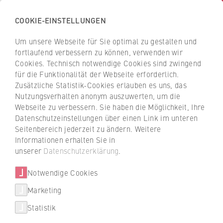
COOKIE-EINSTELLUNGEN
H
o
Um unsere Webseite für Sie optimal zu gestalten und
c
Z
Z
fortlaufend verbessern zu können, verwenden wir
h
u
u
Cookies. Technisch notwendige Cookies sind zwingend
s
für die Funktionalität der Webseite erforderlich.
r
r
c
Zusätzliche Statistik-Cookies erlauben es uns, das
ü
ü
Begrüßung
Nutzungsverhalten anonym auszuwerten, um die
h
c
c
Webseite zu verbessern. Sie haben die Möglichkeit, Ihre
u
Studierende aus der Ukraine
k
k
Datenschutzeinstellungen über einen Link im unteren
l
z
z
starten an der HWR Berlin
Seitenbereich jederzeit zu ändern. Weitere
e
u
u
Informationen erhalten Sie in
f
r
r
unserer
Datenschutzerklärung
.
Rund 30 ukrainische Studierende sind im
ü
S
S
April 2022 in ihr Studium gestartet.
r
Notwendige Cookies
t
t
Hochschulpräsident Prof. Dr. Andreas Zaby
W
a
a
Marketing
und Vizepräsidentin Prof. Dr. Susanne
Über uns
i
r
r
Meyer hießen sie herzlich willkommen.
Statistik
r
t
t
Hochschulleitung
t