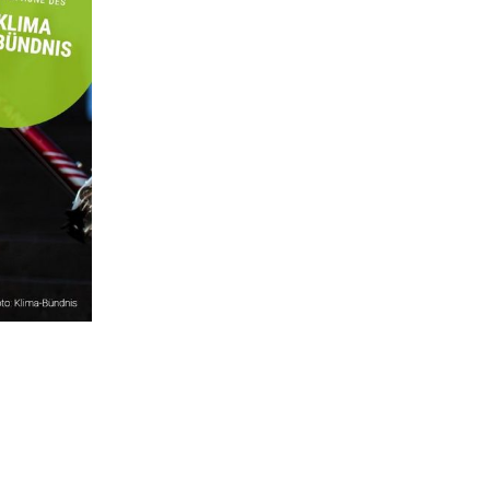
. B.
ass
en