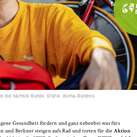
 Website
fizierung der Browsersitzung für eingeloggte Frontend-Benutzer (z
itgliederbereich). Er speichert die Session-ID und sorgt dafür, d
nd des Besuchs eingeloggt bleibt.
er Browsersitzung
 in die nächste Runde. Grafik: Klima-Bündnis
IVE, YSC, yt-remote-connected-devices
imited
 eigene Gesundheit fördern und ganz nebenbei was fürs
eigen und Abspielen von eingebetteten YouTube-Videos, wobei Dat
n und Berliner steigen aufs Rad und treten für die
Aktion
ragen und Cookies gesetzt werden.