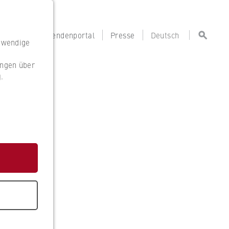
portal
Lehrendenportal
Presse
Deutsch
otwendige
ungen über
g
.
g