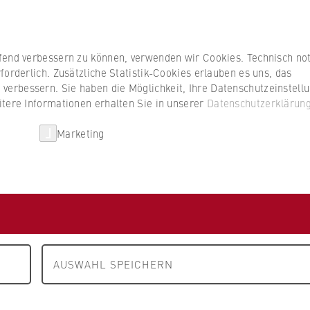
Studierenden
ufend verbessern zu können, verwenden wir Cookies. Technisch n
forderlich. Zusätzliche Statistik-Cookies erlauben es uns, das
erbessern. Sie haben die Möglichkeit, Ihre Datenschutzeinstell
itere Informationen erhalten Sie in unserer
Datenschutzerklärun
HWR Berlin
Kooperationen
Forschun
Marketing
FB 1 Wirtschaftswissenschaften
Neuigkeiten
 Pedale treten für
tz
AUSWAHL SPEICHERN