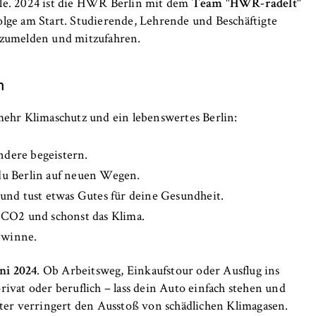
le. 2024 ist die HWR Berlin mit dem
Team "HWR-radelt"
olge am Start. Studierende, Lehrende und Beschäftigte
anzumelden und mitzufahren.
n
mehr Klimaschutz und ein lebenswertes Berlin:
, _pk_ref
ndere begeistern.
u Berlin auf neuen Wegen.
und tust etwas Gutes für deine Gesundheit.
anonyme Analyse Ihres Nutzerverhaltens auf unserer Website, um
 CO2 und schonst das Klima.
rtlaufend zu verbessern. Hierzu werden Cookies gesetzt, die uns
hen, welche Seiten am häufigsten besucht werden.
ewinne.
e
uni 2024
. Ob Arbeitsweg, Einkaufstour oder Ausflug ins
ivat oder beruflich – lass dein Auto einfach stehen und
eter verringert den Ausstoß von schädlichen Klimagasen.