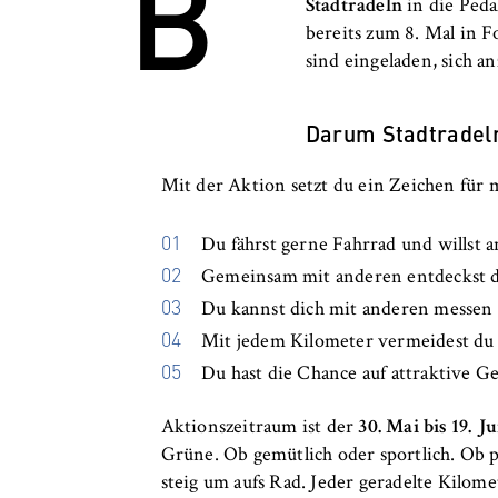
B
c
Stadtradeln
in die Peda
o
bereits zum 8. Mal in F
Cookie Laufzeit:
bis zu 2 Jahre
n
sind eingeladen, sich 
o
m
Darum Stadtradel
i
STATISTIK
c
Matomo
Mit der Aktion setzt du ein Zeichen für 
s
a
Name:
_pk_id, _pk_ses
Du fährst gerne Fahrrad und willst a
n
Anbieter:
Matomo
d
Gemeinsam mit anderen entdeckst d
L
Du kannst dich mit anderen messen 
Zweck:
Ermöglicht die 
a
Mit jedem Kilometer vermeidest du
unser Angebot fo
w
helfen zu verste
Du hast die Chance auf attraktive G
Cookie Laufzeit:
bis zu 13 Monat
Aktionszeitraum ist der
30. Mai bis 19. J
Grüne. Ob gemütlich oder sportlich. Ob pr
steig um aufs Rad. Jeder geradelte Kilom