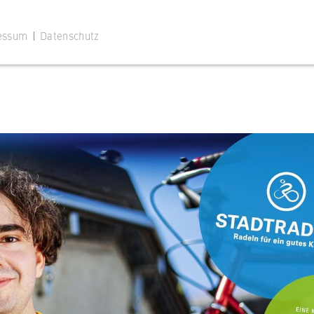
 das Stadtradeln in Berlin in eine neue Runde.
gemeinsam mit Tausenden anderen ein Zeichen
essum
|
Datenschutz
 Website
ustimmungsstatus des Benutzers für Cookies auf der aktuellen
 wird verhindert, dass das Cookie-Banner bei jedem erneuten
te wiederholt angezeigt wird.