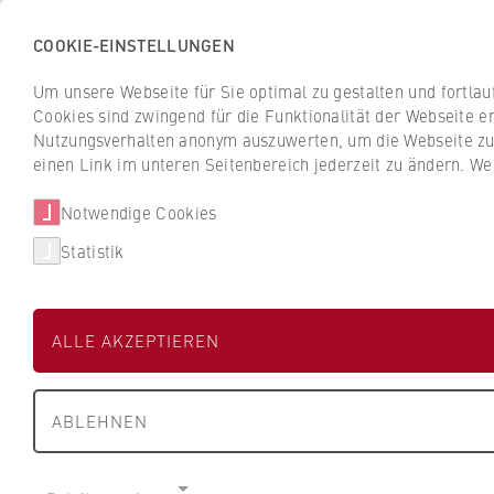
COOKIE-EINSTELLUNGEN
H
o
Um unsere Webseite für Sie optimal zu gestalten und fortla
c
Cookies sind zwingend für die Funktionalität der Webseite er
Z
Z
h
Nutzungsverhalten anonym auszuwerten, um die Webseite zu v
u
u
s
einen Link im unteren Seitenbereich jederzeit zu ändern. We
Studium
Aktuelles
r
r
c
ü
ü
Notwendige Cookies
h
HWR Berlin
Fachbereiche und BPS
c
c
u
Statistik
k
k
l
z
z
e
u
u
f
Aktion Stadtradeln 2024
ALLE AKZEPTIEREN
r
r
ü
Gemeinsam in die
S
S
r
t
t
W
mehr Klimaschu
ABLEHNEN
a
a
i
r
r
r
t
t
t