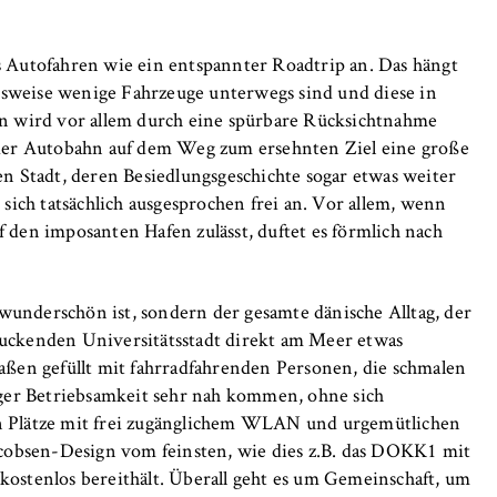
as Autofahren wie ein entspannter Roadtrip an. Das hängt
hsweise wenige Fahrzeuge unterwegs sind und diese in
 wird vor allem durch eine spürbare Rücksichtnahme
f der Autobahn auf dem Weg zum ersehnten Ziel eine große
 Stadt, deren Besiedlungsgeschichte sogar etwas weiter
t sich tatsächlich ausgesprochen frei an. Vor allem, wenn
f den imposanten Hafen zulässt, duftet es förmlich nach
wunderschön ist, sondern der gesamte dänische Alltag, der
ruckenden Universitätsstadt direkt am Meer etwas
raßen gefüllt mit fahrradfahrenden Personen, die schmalen
ger Betriebsamkeit sehr nah kommen, ohne sich
en Plätze mit frei zugänglichem WLAN und urgemütlichen
cobsen-Design vom feinsten, wie dies z.B. das DOKK1 mit
 kostenlos bereithält. Überall geht es um Gemeinschaft, um