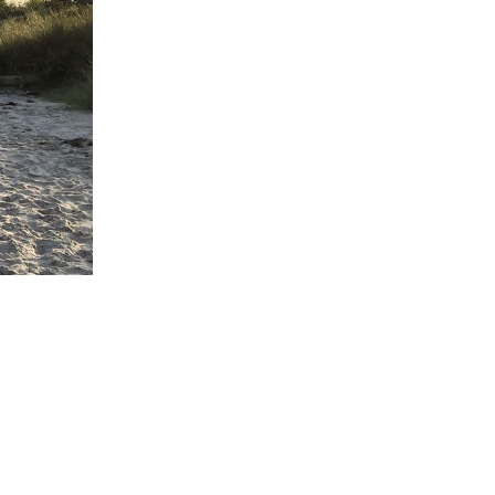
. B.
ass
en