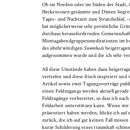
Ob im Norden oder im Süden der Stadt, üb
Heckenrosen gesäumte und Dünen begrenzt
Tages- und Nachtzeit zum Strandschlaf, -s
hat möglicherweise sehr persönliche Grün
durchaus herausfordernden Gemeinschaft
Montagabendgruppenmeditationen im bu
des altehrwürdigen
Swømbads
beigetragen
aufgenommen wurde und die ich sehr ve
All diese Umstände haben dazu beigetrage
vertiefen und diese frisch inspiriert und
Artikel sowie zwei Tagungsvorträge publ
einen Feldzugangs werden aktuell gerad
Feldzugänge vorbereitet, so dass ich na
Feldarbeit unterstützen kann. Wenn wir 
präsentiert haben werden, blicke ich auf
zurück, die ich auf gar keinen Fall miss
kurze Schilderung eines traumhaft schö