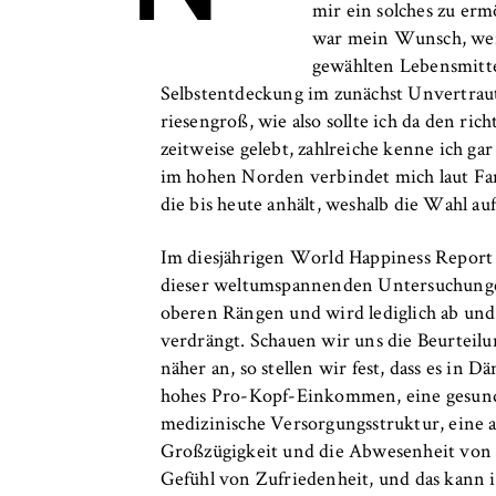
c
mir ein solches zu er
o
Cookie Laufzeit:
bis zu 2 Jahre
war mein Wunsch, weil
n
gewählten Lebensmitte
o
Selbstentdeckung im zunächst Unvertraute
m
riesengroß, wie also sollte ich da den ri
i
STATISTIK
zeitweise gelebt, zahlreiche kenne ich g
c
Matomo
im hohen Norden verbindet mich laut Fami
s
die bis heute anhält, weshalb die Wahl au
a
Name:
_pk_id, _pk_ses
n
Im diesjährigen World Happiness Report s
Anbieter:
Matomo
d
dieser weltumspannenden Untersuchungen
L
oberen Rängen und wird lediglich ab und
Zweck:
Ermöglicht die 
a
verdrängt. Schauen wir uns die Beurteil
unser Angebot fo
w
näher an, so stellen wir fest, dass es in 
helfen zu verste
hohes Pro-Kopf-Einkommen, eine gesund
Cookie Laufzeit:
bis zu 13 Monat
medizinische Versorgungsstruktur, eine
Großzügigkeit und die Abwesenheit von K
Gefühl von Zufriedenheit, und das kann 