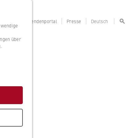
portal
Lehrendenportal
Presse
Deutsch
otwendige
ungen über
g
.
g