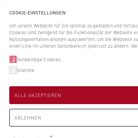
COOKIE-EINSTELLUNGEN
H
o
Um unsere Webseite für Sie optimal zu gestalten und fortla
c
Cookies sind zwingend für die Funktionalität der Webseite er
Z
Z
h
Nutzungsverhalten anonym auszuwerten, um die Webseite zu v
u
u
s
einen Link im unteren Seitenbereich jederzeit zu ändern. We
Studium
Aktuelles
r
r
c
ü
ü
Notwendige Cookies
h
HWR Berlin
Fachbereiche und BPS
c
c
u
Statistik
k
k
l
z
z
e
u
u
f
Internationalität
ALLE AKZEPTIEREN
r
r
ü
Im Land der Zufr
S
S
r
t
t
W
ABLEHNEN
a
a
i
Prof. Dr. Christine Bartsch ist f
r
r
r
Dänemark gereist. Im folgenden Be
t
t
t