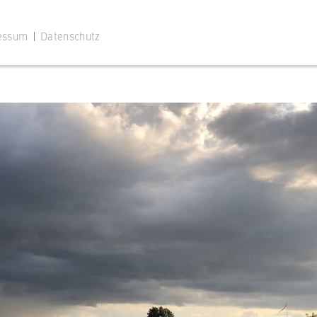
hat.
essum
|
Datenschutz
 Website
ustimmungsstatus des Benutzers für Cookies auf der aktuellen
 wird verhindert, dass das Cookie-Banner bei jedem erneuten
te wiederholt angezeigt wird.