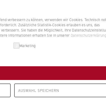
Studierenden
ufend verbessern zu können, verwenden wir Cookies. Technisch n
forderlich. Zusätzliche Statistik-Cookies erlauben es uns, das
erbessern. Sie haben die Möglichkeit, Ihre Datenschutzeinstell
itere Informationen erhalten Sie in unserer
Datenschutzerklärun
HWR Berlin
Kooperationen
Forschun
Marketing
FB 1 Wirtschaftswissenschaften
Neuigkeiten
iedenheit
AUSWAHL SPEICHERN
ür ihr Auslandsforschungssemester nach
itrag berichtet sie, wie die Reise in den Norden