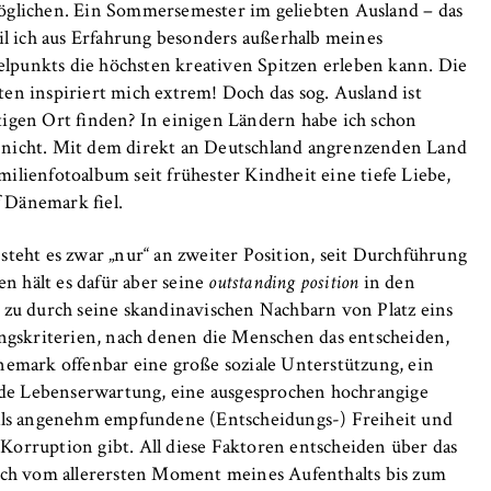
möglichen. Ein Sommersemester im geliebten Ausland – das
 ich aus Erfahrung besonders außerhalb meines
lpunkts die höchsten kreativen Spitzen erleben kann. Die
n inspiriert mich extrem! Doch das sog. Ausland ist
chtigen Ort finden? In einigen Ländern habe ich schon
ar nicht. Mit dem direkt an Deutschland angrenzenden Land
lienfotoalbum seit frühester Kindheit eine tiefe Liebe,
f Dänemark fiel.
, _pk_ref
teht es zwar „nur“ an zweiter Position, seit Durchführung
 hält es dafür aber seine
outstanding position
in den
 zu durch seine skandinavischen Nachbarn von Platz eins
anonyme Analyse Ihres Nutzerverhaltens auf unserer Website, um
ungskriterien, nach denen die Menschen das entscheiden,
rtlaufend zu verbessern. Hierzu werden Cookies gesetzt, die uns
Dänemark offenbar eine große soziale Unterstützung, ein
hen, welche Seiten am häufigsten besucht werden.
e Lebenserwartung, eine ausgesprochen hochrangige
e
 als angenehm empfundene (Entscheidungs-) Freiheit und
orruption gibt. All diese Faktoren entscheiden über das
ich vom allerersten Moment meines Aufenthalts bis zum