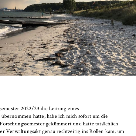
 Website
fizierung der Browsersitzung für eingeloggte Frontend-Benutzer (z
itgliederbereich). Er speichert die Session-ID und sorgt dafür, d
nd des Besuchs eingeloggt bleibt.
er Browsersitzung
IVE, YSC, yt-remote-connected-devices
emester 2022/23 die Leitung eines
imited
s
übernommen hatte, habe ich mich sofort um die
n Forschungssemester gekümmert und hatte tatsächlich
eigen und Abspielen von eingebetteten YouTube-Videos, wobei Dat
ser Verwaltungsakt genau rechtzeitig ins Rollen kam, um
ragen und Cookies gesetzt werden.