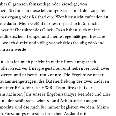
erall grenzen feinsandige oder kieselige, von
e Strände an diese lebendige Stadt und laden zu jeder
paziergang oder Kaltbad ein. Wer hier nicht zufrieden ist,
de dafür. Mein Gefühl in dieser sprachlich für mich
 war tief berührendes Glück. Dazu haben auch meine
ddhistischen Tempel und meine regelmäßigen Besuche
, wo ich direkt und völlig vorbehaltlos freudig winkend
rmissen werde.
n, dass ich mich perfekt in meine Forschungsarbeit
 voller kreativer Energie gestalten und nebenbei noch zwei
izieren und präsentieren konnte. Die Ergebnisse unseres
e zusammengetragen, die Datenerhebung der zwei anderen
ch meiner Rückkehr das HWR-Team direkt bei der
im nächsten Jahr unsere Ergebnisanalyse beendet und alles
 eine der schönsten Lebens- und Arbeitserfahrungen
en möchte und die mich für immer begleiten werden. Meine
nen Forschungssemesters im nahen Ausland mit