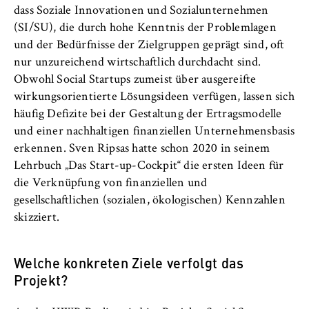
Name:
dass Soziale Innovationen und Sozialunternehmen
_pk_id, _pk_ses, _pk_ref
(SI/SU), die durch hohe Kenntnis der Problemlagen
und der Bedürfnisse der Zielgruppen geprägt sind, oft
Anbieter:
nur unzureichend wirtschaftlich durchdacht sind.
Matomo
Obwohl Social Startups zumeist über ausgereifte
Zweck:
wirkungsorientierte Lösungsideen verfügen, lassen sich
Ermöglicht die anonyme Analyse Ihres
häufig Defizite bei der Gestaltung der Ertragsmodelle
Nutzerverhaltens auf unserer Website, um
und einer nachhaltigen finanziellen Unternehmensbasis
unser Angebot fortlaufend zu verbessern.
erkennen. Sven Ripsas hatte schon 2020 in seinem
Hierzu werden Cookies gesetzt, die uns
Lehrbuch „Das Start-up-Cockpit“ die ersten Ideen für
helfen zu verstehen, welche Seiten am
die Verknüpfung von finanziellen und
häufigsten besucht werden.
gesellschaftlichen (sozialen, ökologischen) Kennzahlen
Cookie Laufzeit:
skizziert.
bis zu 13 Monate
Welche konkreten Ziele verfolgt das
Projekt?