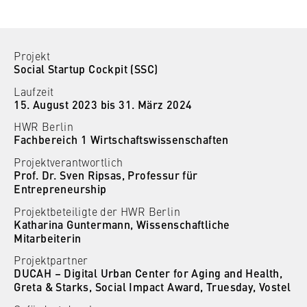
l
Neuigkeiten
i
Anbieter:
n
Betreiber dieser Website
Veranstaltungen
B
Projekt
Zweck:
e
Social Startup Cockpit (SSC)
Personen und Kontakte
Speichert den Zustimmungsstatus des
r
Laufzeit
Benutzers für Cookies auf der aktuellen
l
15. August 2023 bis 31. März 2024
Formulare
Domäne. Dadurch wird verhindert, dass das
i
Cookie-Banner bei jedem erneuten Aufruf
HWR Berlin
n
der Website wiederholt angezeigt wird.
Fachbereich 1 Wirtschaftswissenschaften
FB 2 Duales Studium
S
Projektverantwortlich
Cookie Laufzeit:
c
Prof. Dr. Sven Ripsas, Professur für
FB 3 Allgemeine Verwaltung
1 Jahr
h
Entrepreneurship
o
Projektbeteiligte der HWR Berlin
FB 4 Rechtspflege
o
Katharina Guntermann, Wissenschaftliche
TYPO3 Frontend Nutzer
Mitarbeiterin
l
FB 5 Polizei und
o
Projektpartner
Name:
Sicherheitsmanagement
DUCAH – Digital Urban Center for Aging and Health,
f
fe_typo_user
Greta & Starks, Social Impact Award, Truesday, Vostel
E
Berlin Professional School
Anbieter: