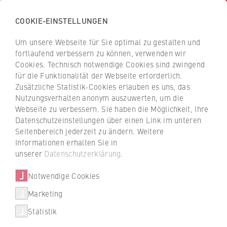
COOKIE-EINSTELLUNGEN
H
o
Um unsere Webseite für Sie optimal zu gestalten und
c
Z
Z
fortlaufend verbessern zu können, verwenden wir
h
u
u
Cookies. Technisch notwendige Cookies sind zwingend
s
für die Funktionalität der Webseite erforderlich.
r
r
c
Zusätzliche Statistik-Cookies erlauben es uns, das
ü
ü
Forschung und Transfer
Nutzungsverhalten anonym auszuwerten, um die
h
c
c
Webseite zu verbessern. Sie haben die Möglichkeit, Ihre
u
Social Startup Cockpit:
k
k
Datenschutzeinstellungen über einen Link im unteren
l
z
z
Wirkungsmessung für Social
Seitenbereich jederzeit zu ändern. Weitere
e
u
u
Informationen erhalten Sie in
Startups
f
r
r
unserer
Datenschutzerklärung
.
ü
S
S
r
Notwendige Cookies
t
t
Das SSC Projekt erforscht, inwieweit Social
W
Startups mit der Cockpit-Methode ihren
a
a
Marketing
Über uns
i
Umsetzungserfolg steigern können und die
r
r
Statistik
r
Zahl erfolgreicher Gemeinwohlorientierter
t
t
Hochschulleitung
t
Unternehmen erhöht werden kann.