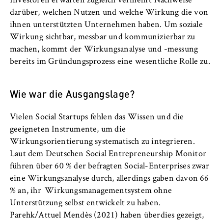
Investoren erwarten zugleich vermehrt Nachweise
VISITOR_INFO1_LIVE, YSC, yt-remote-
connected-devices
darüber, welchen Nutzen und welche Wirkung die von
ihnen unterstützten Unternehmen haben. Um soziale
Anbieter:
Wirkung sichtbar, messbar und kommunizierbar zu
Google Ireland Limited
machen, kommt der Wirkungsanalyse und -messung
bereits im Gründungsprozess eine wesentliche Rolle zu.
Zweck:
Erlaubt das Anzeigen und Abspielen von
eingebetteten YouTube-Videos, wobei Daten
Wie war die Ausgangslage?
an Google übertragen und Cookies gesetzt
werden.
Vielen Social Startups fehlen das Wissen und die
geeigneten Instrumente, um die
Cookie Laufzeit:
bis zu 2 Jahre
Wirkungsorientierung systematisch zu integrieren.
Laut dem Deutschen Social Entrepreneurship Monitor
führen über 60 % der befragten Social-Enterprises zwar
eine Wirkungsanalyse durch, allerdings gaben davon 66
STATISTIK
% an, ihr Wirkungsmanagementsystem ohne
Unterstützung selbst entwickelt zu haben.
Matomo
Parehk/Attuel Mendès (2021) haben überdies gezeigt,