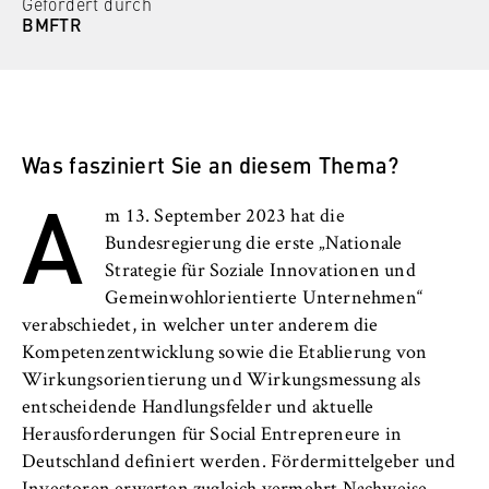
c
Gefördert durch
Betreiber dieser Website
BMFTR
o
Internationales
n
Zweck:
o
Dient der Identifizierung der
Organisation der Hochschule
m
Browsersitzung für eingeloggte Frontend-
i
Benutzer (z. B. im geschützten
Serviceeinrichtungen
Was fasziniert Sie an diesem Thema?
Mitgliederbereich). Er speichert die
c
A
Session-ID und sorgt dafür, dass der Nutzer
s
während des Besuchs eingeloggt bleibt.
Stellenangebote
m 13. September 2023 hat die
a
Bundesregierung die erste „Nationale
n
Cookie Laufzeit:
Strategie für Soziale Innovationen und
d
Für die Dauer der Browsersitzung
Gemeinwohlorientierte Unternehmen“
L
verabschiedet, in welcher unter anderem die
a
Kompetenzentwicklung sowie die Etablierung von
w
Wirkungsorientierung und Wirkungsmessung als
MARKETING
entscheidende Handlungsfelder und aktuelle
Youtube
Herausforderungen für Social Entrepreneure in
Deutschland definiert werden. Fördermittelgeber und
Name: