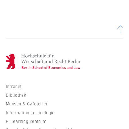
H
o
c
h
s
Intranet
c
Bibliothek
h
Mensen & Cafeterien
u
Informationstechnologie
l
e
E-Learning Zentrum
f