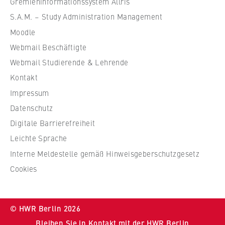
Gremieninformationssystem Allris
ü
S.A.M. – Study Administration Management
r
Moodle
W
Webmail Beschäftigte
i
r
Webmail Studierende & Lehrende
t
Kontakt
s
Impressum
c
Datenschutz
h
Digitale Barrierefreiheit
a
f
Leichte Sprache
t
Interne Meldestelle gemäß Hinweisgeberschutzgesetz
u
Cookies
n
d
R
© HWR Berlin 2026
e
Bleiben Sie in Kontakt mit der HWR Berlin