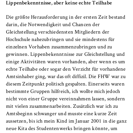
VISITOR_INFO1_LIVE, YSC, yt-remote-
Lippenbekenntnisse, aber keine echte Teilhabe
connected-devices
Die größte Herausforderung in der ersten Zeit bestand
Anbieter:
darin, die Notwendigkeit und Chancen der
Google Ireland Limited
Gleichstellung verschiedensten Mitgliedern der
Zweck:
Hochschule nahezubringen und sie mindestens für
Erlaubt das Anzeigen und Abspielen von
einzelnen Vorhaben zusammenzubringen und zu
eingebetteten YouTube-Videos, wobei Daten
gewinnen. Lippenbekenntnisse zur Gleichstellung und
an Google übertragen und Cookies gesetzt
einige Aktivitäten waren vorhanden, aber wenn es um
werden.
echte Teilhabe oder sogar den Verzicht für vorhandene
Amtsinhaber ging, war das oft diffizil. Die FHW war zu
Cookie Laufzeit:
diesem Zeitpunkt politisch gespalten. Einerseits waren
bis zu 2 Jahre
bestimmte Gruppen hilfreich, ich wollte mich jedoch
nicht von einer Gruppe vereinnahmen lassen, sondern
mit vielen zusammenarbeiten. Zusätzlich war ich zu
STATISTIK
Amtsbeginn schwanger und musste eine kurze Zeit
aussetzen, bis ich mein Kind im Januar 2001 in die ganz
Matomo
neue Kita des Studentenwerks bringen könnte, um