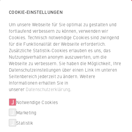
COOKIE-EINSTELLUNGEN
H
o
Um unsere Webseite für Sie optimal zu gestalten und
c
Z
Z
fortlaufend verbessern zu können, verwenden wir
h
u
u
Cookies. Technisch notwendige Cookies sind zwingend
s
für die Funktionalität der Webseite erforderlich.
r
r
c
Zusätzliche Statistik-Cookies erlauben es uns, das
ü
ü
Demokratie gestalten
Nutzungsverhalten anonym auszuwerten, um die
h
c
c
Webseite zu verbessern. Sie haben die Möglichkeit, Ihre
u
"Vorhandene Strukturen
k
k
Datenschutzeinstellungen über einen Link im unteren
l
z
z
nachhaltig verändern"
Seitenbereich jederzeit zu ändern. Weitere
e
u
u
Informationen erhalten Sie in
f
r
r
unserer
Datenschutzerklärung
.
Seit 25 Jahren kämpft Viola Philipp als
ü
S
S
hauptberufliche Frauen- und
r
Notwendige Cookies
t
t
Gleichstellungsbeauftragte für bessere
W
a
a
Marketing
Studien- und Arbeitsbedingungen für
Über uns
i
r
r
Frauen an der Hochschule. Im Interview
Statistik
r
t
t
blickt sie zurück.
Hochschulleitung
t