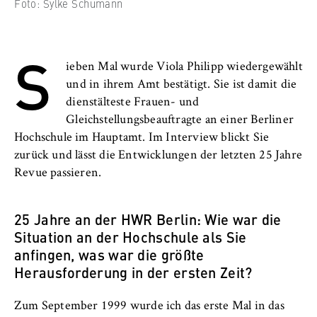
l
Foto: Sylke Schumann
Neuigkeiten
i
Anbieter:
n
Betreiber dieser Website
Veranstaltungen
S
B
Zweck:
ieben Mal wurde Viola Philipp wiedergewählt
e
Personen und Kontakte
Speichert den Zustimmungsstatus des
und in ihrem Amt bestätigt. Sie ist damit die
r
Benutzers für Cookies auf der aktuellen
dienstälteste Frauen- und
l
Formulare
Domäne. Dadurch wird verhindert, dass das
Gleichstellungsbeauftragte an einer Berliner
i
Cookie-Banner bei jedem erneuten Aufruf
Hochschule im Hauptamt. Im Interview blickt Sie
n
der Website wiederholt angezeigt wird.
FB 2 Duales Studium
zurück und lässt die Entwicklungen der letzten 25 Jahre
S
Cookie Laufzeit:
Revue passieren.
c
FB 3 Allgemeine Verwaltung
1 Jahr
h
o
25 Jahre an der HWR Berlin: Wie war die
FB 4 Rechtspflege
o
Situation an der Hochschule als Sie
TYPO3 Frontend Nutzer
l
anfingen, was war die größte
FB 5 Polizei und
o
Name:
Herausforderung in der ersten Zeit?
Sicherheitsmanagement
f
fe_typo_user
E
Zum September 1999 wurde ich das erste Mal in das
Berlin Professional School
Anbieter: