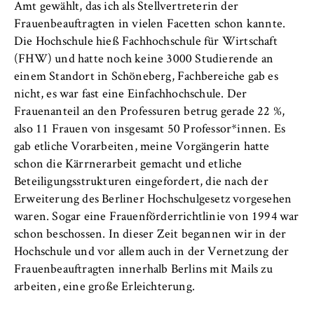
c
Amt gewählt, das ich als Stellvertreterin der
Betreiber dieser Website
o
Frauenbeauftragten in vielen Facetten schon kannte.
Internationales
n
Die Hochschule hieß Fachhochschule für Wirtschaft
Zweck:
o
Dient der Identifizierung der
(FHW) und hatte noch keine 3000 Studierende an
Organisation der Hochschule
m
Browsersitzung für eingeloggte Frontend-
einem Standort in Schöneberg, Fachbereiche gab es
i
Benutzer (z. B. im geschützten
nicht, es war fast eine Einfachhochschule. Der
Serviceeinrichtungen
Mitgliederbereich). Er speichert die
c
Frauenanteil an den Professuren betrug gerade 22 %,
Session-ID und sorgt dafür, dass der Nutzer
s
also 11 Frauen von insgesamt 50 Professor*innen. Es
während des Besuchs eingeloggt bleibt.
Stellenangebote
a
gab etliche Vorarbeiten, meine Vorgängerin hatte
n
schon die Kärrnerarbeit gemacht und etliche
Cookie Laufzeit:
d
Für die Dauer der Browsersitzung
Beteiligungsstrukturen eingefordert, die nach der
L
Erweiterung des Berliner Hochschulgesetz vorgesehen
a
waren. Sogar eine Frauenförderrichtlinie von 1994 war
w
schon beschossen. In dieser Zeit begannen wir in der
MARKETING
Hochschule und vor allem auch in der Vernetzung der
Youtube
Frauenbeauftragten innerhalb Berlins mit Mails zu
arbeiten, eine große Erleichterung.
Name: