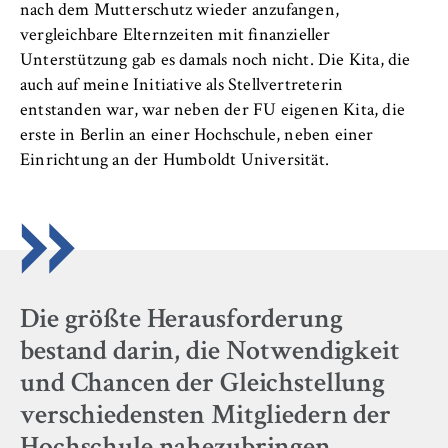
Name:
nach dem Mutterschutz wieder anzufangen,
_pk_id, _pk_ses, _pk_ref
vergleichbare Elternzeiten mit finanzieller
Unterstützung gab es damals noch nicht. Die Kita, die
Anbieter:
auch auf meine Initiative als Stellvertreterin
Matomo
entstanden war, war neben der FU eigenen Kita, die
erste in Berlin an einer Hochschule, neben einer
Zweck:
Einrichtung an der Humboldt Universität.
Ermöglicht die anonyme Analyse Ihres
Nutzerverhaltens auf unserer Website, um
unser Angebot fortlaufend zu verbessern.
Hierzu werden Cookies gesetzt, die uns
helfen zu verstehen, welche Seiten am
häufigsten besucht werden.
Cookie Laufzeit:
Die größte Herausforderung
bis zu 13 Monate
bestand darin, die Notwendigkeit
und Chancen der Gleichstellung
verschiedensten Mitgliedern der