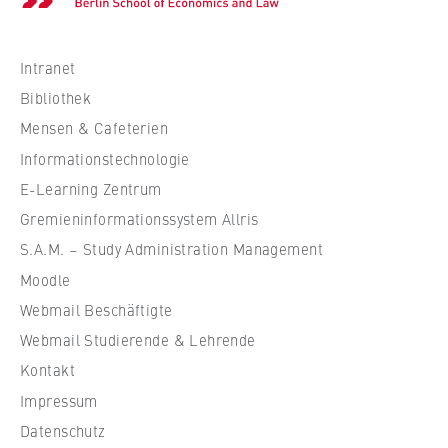
c
h
s
Intranet
c
Bibliothek
h
Mensen & Cafeterien
u
Informationstechnologie
l
e
E-Learning Zentrum
f
Gremieninformationssystem Allris
ü
S.A.M. – Study Administration Management
r
Moodle
W
Webmail Beschäftigte
i
r
Webmail Studierende & Lehrende
t
Kontakt
s
Impressum
c
Datenschutz
h