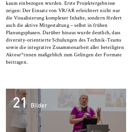
VISITOR_INFO1_LIVE, YSC, yt-remote-
kaum einbezogen wurden. Erste Projektergebnisse
connected-devices
zeigen: Der Einsatz von VR/AR erleichtert nicht nur
die Visualisierung komplexer Inhalte, sondern fördert
Anbieter:
auch die aktive Mitgestaltung – selbst in frühen
Google Ireland Limited
Planungsphasen. Darüber hinaus wurde deutlich, dass
Zweck:
diversity-orientierte Schulungen des Technik-Teams
Erlaubt das Anzeigen und Abspielen von
sowie die integrative Zusammenarbeit aller beteiligten
eingebetteten YouTube-Videos, wobei Daten
Akteur*innen maßgeblich zum Gelingen der Formate
an Google übertragen und Cookies gesetzt
beitragen.
werden.
Cookie Laufzeit:
bis zu 2 Jahre
21
Bilder
STATISTIK
Matomo