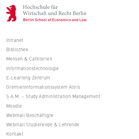
H
o
c
h
s
Intranet
c
Bibliothek
h
Mensen & Cafeterien
u
Informationstechnologie
l
e
E-Learning Zentrum
f
Gremieninformationssystem Allris
ü
S.A.M. – Study Administration Management
r
Moodle
W
Webmail Beschäftigte
i
r
Webmail Studierende & Lehrende
t
Kontakt