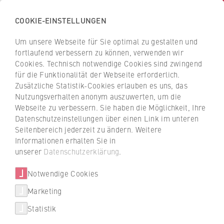
COOKIE-EINSTELLUNGEN
H
o
Um unsere Webseite für Sie optimal zu gestalten und
c
Z
Z
fortlaufend verbessern zu können, verwenden wir
h
u
u
Cookies. Technisch notwendige Cookies sind zwingend
s
für die Funktionalität der Webseite erforderlich.
r
r
c
Zusätzliche Statistik-Cookies erlauben es uns, das
ü
ü
Events
Nutzungsverhalten anonym auszuwerten, um die
h
c
c
Webseite zu verbessern. Sie haben die Möglichkeit, Ihre
u
Wissenschaft im Dialog:
k
k
Datenschutzeinstellungen über einen Link im unteren
l
z
z
Forschungs- und Transferforum
Seitenbereich jederzeit zu ändern. Weitere
e
u
u
Informationen erhalten Sie in
2025
f
r
r
unserer
Datenschutzerklärung
.
ü
S
S
r
Notwendige Cookies
t
t
Wie gelingt der Dialog zwischen
W
Wissenschaft und Praxis? Das Forum der
a
a
Marketing
Über uns
i
HWR Berlin zeigte 2025, wie aus Forschung
r
r
Statistik
r
Impulse für Gesellschaft, Demokratie und
t
t
Hochschulleitung
t
Kooperation entstehen.