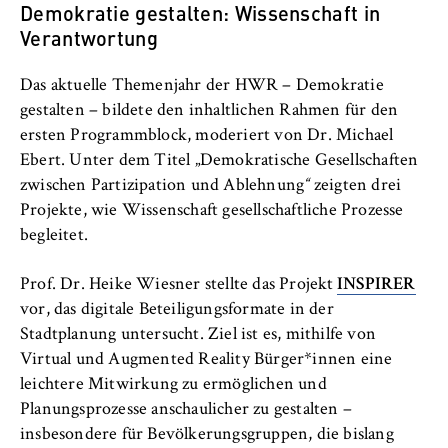
c
Demokratie gestalten: Wissenschaft in
Betreiber dieser Website
o
Verantwortung
Internationales
n
Zweck:
o
Dient der Identifizierung der
Das aktuelle Themenjahr der HWR – Demokratie
Organisation der Hochschule
m
Browsersitzung für eingeloggte Frontend-
gestalten – bildete den inhaltlichen Rahmen für den
i
Benutzer (z. B. im geschützten
ersten Programmblock, moderiert von Dr. Michael
Serviceeinrichtungen
Mitgliederbereich). Er speichert die
c
Ebert. Unter dem Titel „Demokratische Gesellschaften
Session-ID und sorgt dafür, dass der Nutzer
s
zwischen Partizipation und Ablehnung
“
zeigten drei
während des Besuchs eingeloggt bleibt.
Stellenangebote
a
Projekte, wie Wissenschaft gesellschaftliche Prozesse
n
Cookie Laufzeit:
begleitet.
d
Für die Dauer der Browsersitzung
L
Prof. Dr. Heike Wiesner stellte das Projekt
INSPIRER
a
vor, das digitale Beteiligungsformate in der
w
Stadtplanung untersucht. Ziel ist es, mithilfe von
MARKETING
Virtual und Augmented Reality Bürger*innen eine
leichtere Mitwirkung zu ermöglichen und
Youtube
Planungsprozesse anschaulicher zu gestalten –
Name:
insbesondere für Bevölkerungsgruppen, die bislang