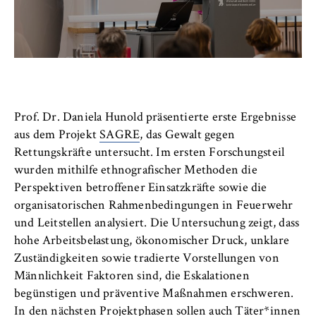
Name:
_pk_id, _pk_ses, _pk_ref
Anbieter:
Matomo
Zweck:
Ermöglicht die anonyme Analyse Ihres
Prof. Dr. Daniela Hunold präsentierte erste Ergebnisse
Nutzerverhaltens auf unserer Website, um
aus dem Projekt
SAGRE
, das Gewalt gegen
unser Angebot fortlaufend zu verbessern.
Rettungskräfte untersucht. Im ersten Forschungsteil
Hierzu werden Cookies gesetzt, die uns
wurden mithilfe ethnografischer Methoden die
helfen zu verstehen, welche Seiten am
Perspektiven betroffener Einsatzkräfte sowie die
häufigsten besucht werden.
organisatorischen Rahmenbedingungen in Feuerwehr
Cookie Laufzeit:
und Leitstellen analysiert. Die Untersuchung zeigt, dass
bis zu 13 Monate
hohe Arbeitsbelastung, ökonomischer Druck, unklare
Zuständigkeiten sowie tradierte Vorstellungen von
Männlichkeit Faktoren sind, die Eskalationen
begünstigen und präventive Maßnahmen erschweren.
In den nächsten Projektphasen sollen auch Täter*innen