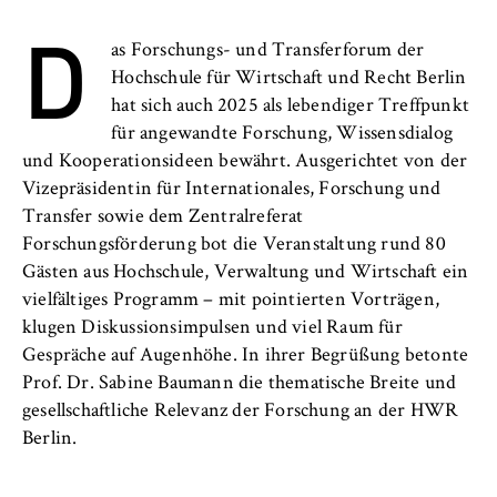
l
Neuigkeiten
D
i
Anbieter:
as Forschungs- und Transferforum der
n
Betreiber dieser Website
Veranstaltungen
Hochschule für Wirtschaft und Recht Berlin
B
Zweck:
hat sich auch 2025 als lebendiger Treffpunkt
e
Personen und Kontakte
Speichert den Zustimmungsstatus des
für angewandte Forschung, Wissensdialog
r
Benutzers für Cookies auf der aktuellen
und Kooperationsideen bewährt. Ausgerichtet von der
l
Formulare
Domäne. Dadurch wird verhindert, dass das
Vizepräsidentin für Internationales, Forschung und
i
Cookie-Banner bei jedem erneuten Aufruf
Transfer sowie dem Zentralreferat
n
der Website wiederholt angezeigt wird.
FB 2 Duales Studium
Forschungsförderung bot die Veranstaltung rund 80
S
Cookie Laufzeit:
Gästen aus Hochschule, Verwaltung und Wirtschaft ein
c
FB 3 Allgemeine Verwaltung
1 Jahr
vielfältiges Programm – mit pointierten Vorträgen,
h
klugen Diskussionsimpulsen und viel Raum für
o
FB 4 Rechtspflege
Gespräche auf Augenhöhe. In ihrer Begrüßung betonte
o
TYPO3 Frontend Nutzer
Prof. Dr. Sabine Baumann die thematische Breite und
l
FB 5 Polizei und
gesellschaftliche Relevanz der Forschung an der HWR
o
Name:
Sicherheitsmanagement
Berlin.
f
fe_typo_user
E
Berlin Professional School
Anbieter: