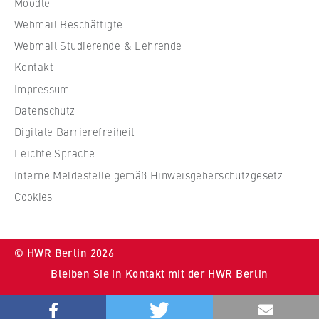
Moodle
W
Webmail Beschäftigte
i
r
Webmail Studierende & Lehrende
t
Kontakt
s
Impressum
c
Datenschutz
h
Digitale Barrierefreiheit
a
f
Leichte Sprache
t
Interne Meldestelle gemäß Hinweisgeberschutzgesetz
u
Cookies
n
d
R
© HWR Berlin 2026
e
Bleiben Sie in Kontakt mit der HWR Berlin
c
h
Bluesky
Youtube
Instragram
LinkedIn
t