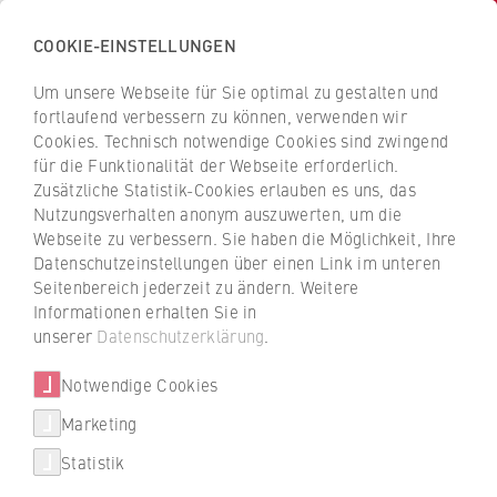
COOKIE-EINSTELLUNGEN
H
o
Um unsere Webseite für Sie optimal zu gestalten und
c
Z
Z
fortlaufend verbessern zu können, verwenden wir
h
u
u
Cookies. Technisch notwendige Cookies sind zwingend
s
für die Funktionalität der Webseite erforderlich.
r
r
c
Zusätzliche Statistik-Cookies erlauben es uns, das
ü
ü
Nachruf
Nutzungsverhalten anonym auszuwerten, um die
h
c
c
Webseite zu verbessern. Sie haben die Möglichkeit, Ihre
u
Nachruf Prof. Dr. Martin
k
k
Datenschutzeinstellungen über einen Link im unteren
l
z
z
Quilisch
Seitenbereich jederzeit zu ändern. Weitere
e
u
u
Informationen erhalten Sie in
f
r
r
unserer
Datenschutzerklärung
.
Die HWR Berlin trauert um Prof. Dr. Martin
ü
S
S
Quilisch der am 30. August 2025 im Alter von
r
Notwendige Cookies
t
t
91 Jahren verstorben ist.
W
a
a
Marketing
Über uns
i
r
r
19.09.2025 — Prof. Dr. Friederike Maier und Prof. Dr.
Statistik
r
t
t
Franz Herbert Rieger (Rektor i. R.)
Hochschulleitung
t