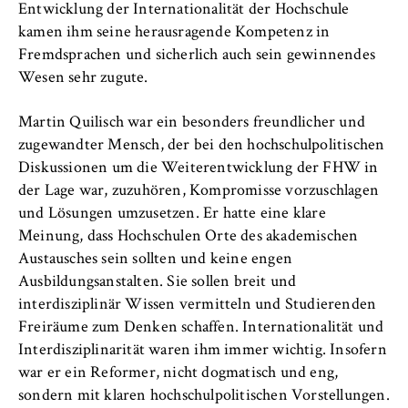
VISITOR_INFO1_LIVE, YSC, yt-remote-
Entwicklung der Internationalität der Hochschule
connected-devices
kamen ihm seine herausragende Kompetenz in
Fremdsprachen und sicherlich auch sein gewinnendes
Anbieter:
Wesen sehr zugute.
Google Ireland Limited
Zweck:
Martin Quilisch war ein besonders freundlicher und
Erlaubt das Anzeigen und Abspielen von
zugewandter Mensch, der bei den hochschulpolitischen
eingebetteten YouTube-Videos, wobei Daten
Diskussionen um die Weiterentwicklung der FHW in
an Google übertragen und Cookies gesetzt
der Lage war, zuzuhören, Kompromisse vorzuschlagen
werden.
und Lösungen umzusetzen. Er hatte eine klare
Meinung, dass Hochschulen Orte des akademischen
Cookie Laufzeit:
Austausches sein sollten und keine engen
bis zu 2 Jahre
Ausbildungsanstalten. Sie sollen breit und
interdisziplinär Wissen vermitteln und Studierenden
Freiräume zum Denken schaffen. Internationalität und
STATISTIK
Interdisziplinarität waren ihm immer wichtig. Insofern
war er ein Reformer, nicht dogmatisch und eng,
Matomo
sondern mit klaren hochschulpolitischen Vorstellungen.