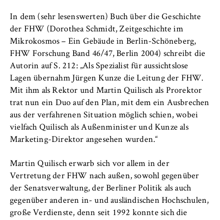
Name:
_pk_id, _pk_ses, _pk_ref
In dem (sehr lesenswerten) Buch über die Geschichte
der FHW (Dorothea Schmidt, Zeitgeschichte im
Anbieter:
Mikrokosmos – Ein Gebäude in Berlin-Schöneberg,
Matomo
FHW Forschung Band 46/47, Berlin 2004) schreibt die
Autorin auf S. 212: „Als Spezialist für aussichtslose
Zweck:
Lagen übernahm Jürgen Kunze die Leitung der FHW.
Ermöglicht die anonyme Analyse Ihres
Nutzerverhaltens auf unserer Website, um
Mit ihm als Rektor und Martin Quilisch als Prorektor
unser Angebot fortlaufend zu verbessern.
trat nun ein Duo auf den Plan, mit dem ein Ausbrechen
Hierzu werden Cookies gesetzt, die uns
aus der verfahrenen Situation möglich schien, wobei
helfen zu verstehen, welche Seiten am
vielfach Quilisch als Außenminister und Kunze als
häufigsten besucht werden.
Marketing-Direktor angesehen wurden.“
Cookie Laufzeit:
Martin Quilisch erwarb sich vor allem in der
bis zu 13 Monate
Vertretung der FHW nach außen, sowohl gegenüber
der Senatsverwaltung, der Berliner Politik als auch
gegenüber anderen in- und ausländischen Hochschulen,
große Verdienste, denn seit 1992 konnte sich die