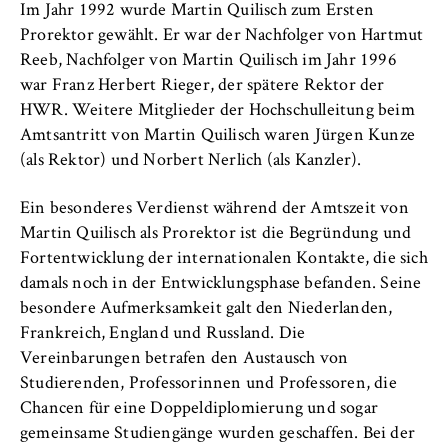
c
Im Jahr 1992 wurde Martin Quilisch zum Ersten
Betreiber dieser Website
o
Prorektor gewählt. Er war der Nachfolger von Hartmut
Internationales
n
Zweck:
Reeb, Nachfolger von Martin Quilisch im Jahr 1996
o
Dient der Identifizierung der
war Franz Herbert Rieger, der spätere Rektor der
Organisation der Hochschule
m
Browsersitzung für eingeloggte Frontend-
HWR. Weitere Mitglieder der Hochschulleitung beim
i
Benutzer (z. B. im geschützten
Amtsantritt von Martin Quilisch waren Jürgen Kunze
Serviceeinrichtungen
Mitgliederbereich). Er speichert die
c
(als Rektor) und Norbert Nerlich (als Kanzler).
Session-ID und sorgt dafür, dass der Nutzer
s
während des Besuchs eingeloggt bleibt.
Stellenangebote
a
Ein besonderes Verdienst während der Amtszeit von
n
Martin Quilisch als Prorektor ist die Begründung und
Cookie Laufzeit:
d
Für die Dauer der Browsersitzung
Fortentwicklung der internationalen Kontakte, die sich
L
damals noch in der Entwicklungsphase befanden. Seine
a
besondere Aufmerksamkeit galt den Niederlanden,
w
Frankreich, England und Russland. Die
MARKETING
Vereinbarungen betrafen den Austausch von
Studierenden, Professorinnen und Professoren, die
Youtube
Chancen für eine Doppeldiplomierung und sogar
Name:
gemeinsame Studiengänge wurden geschaffen. Bei der