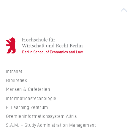
H
o
c
h
s
Intranet
c
Bibliothek
h
Mensen & Cafeterien
u
Informationstechnologie
l
e
E-Learning Zentrum
f
Gremieninformationssystem Allris
ü
S.A.M. – Study Administration Management
r