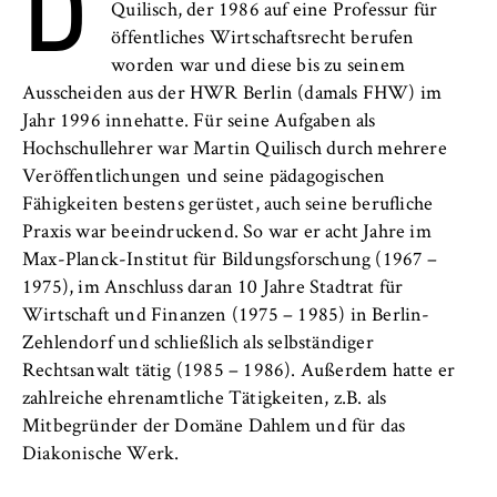
D
l
Neuigkeiten
Quilisch, der 1986 auf eine Professur für
i
Anbieter:
öffentliches Wirtschaftsrecht berufen
n
Betreiber dieser Website
Veranstaltungen
worden war und diese bis zu seinem
B
Ausscheiden aus der HWR Berlin (damals FHW) im
Zweck:
e
Personen und Kontakte
Jahr 1996 innehatte. Für seine Aufgaben als
Speichert den Zustimmungsstatus des
r
Benutzers für Cookies auf der aktuellen
Hochschullehrer war Martin Quilisch durch mehrere
l
Formulare
Domäne. Dadurch wird verhindert, dass das
Veröffentlichungen und seine pädagogischen
i
Cookie-Banner bei jedem erneuten Aufruf
Fähigkeiten bestens gerüstet, auch seine berufliche
n
der Website wiederholt angezeigt wird.
FB 2 Duales Studium
Praxis war beeindruckend. So war er acht Jahre im
S
Max-Planck-Institut für Bildungsforschung (1967 –
Cookie Laufzeit:
c
FB 3 Allgemeine Verwaltung
1975), im Anschluss daran 10 Jahre Stadtrat für
1 Jahr
h
Wirtschaft und Finanzen (1975 – 1985) in Berlin-
o
FB 4 Rechtspflege
Zehlendorf und schließlich als selbständiger
o
TYPO3 Frontend Nutzer
Rechtsanwalt tätig (1985 – 1986). Außerdem hatte er
l
FB 5 Polizei und
zahlreiche ehrenamtliche Tätigkeiten, z.B. als
o
Name:
Mitbegründer der Domäne Dahlem und für das
Sicherheitsmanagement
f
fe_typo_user
Diakonische Werk.
E
Berlin Professional School
Anbieter: