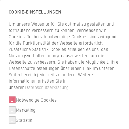
COOKIE-EINSTELLUNGEN
H
o
Um unsere Webseite für Sie optimal zu gestalten und
c
Z
Z
fortlaufend verbessern zu können, verwenden wir
h
u
u
Cookies. Technisch notwendige Cookies sind zwingend
s
für die Funktionalität der Webseite erforderlich.
r
r
c
Zusätzliche Statistik-Cookies erlauben es uns, das
ü
ü
Event
Nutzungsverhalten anonym auszuwerten, um die
h
c
c
Webseite zu verbessern. Sie haben die Möglichkeit, Ihre
u
Ausgezeichnete Talente und
k
k
Datenschutzeinstellungen über einen Link im unteren
l
z
z
Visionen für die Zukunft
Seitenbereich jederzeit zu ändern. Weitere
e
u
u
Informationen erhalten Sie in
f
r
r
unserer
Datenschutzerklärung
.
Die Eröffnung des Semesters an der HWR
ü
S
S
Berlin stand unter dem Motto: „Zukunft
r
Notwendige Cookies
t
t
beginnt im Kopf: Visionen entwickeln,
W
a
a
Marketing
Realität verändern.“ Bei der Veranstaltung
Über uns
i
r
r
wurden auch die HWR-Talente geehrt.
Statistik
r
t
t
Hochschulleitung
t