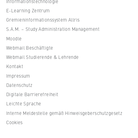
Informationstechnologie
l
e
E-Learning Zentrum
f
Gremieninformationssystem Allris
ü
S.A.M. – Study Administration Management
r
Moodle
W
Webmail Beschäftigte
i
r
Webmail Studierende & Lehrende
t
Kontakt
s
Impressum
c
Datenschutz
h
Digitale Barrierefreiheit
a
f
Leichte Sprache
t
Interne Meldestelle gemäß Hinweisgeberschutzgesetz
u
Cookies
n
d