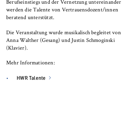
Berufseinstiegs und der Vernetzung untereinander
Name:
_pk_id, _pk_ses, _pk_ref
werden die Talente von Vertrauensdozent/innen
beratend unterstützt.
Anbieter:
Matomo
Die Veranstaltung wurde musikalisch begleitet von
Anna Walther (Gesang) und Justin Schmoginski
Zweck:
(Klavier).
Ermöglicht die anonyme Analyse Ihres
Nutzerverhaltens auf unserer Website, um
Mehr Informationen:
unser Angebot fortlaufend zu verbessern.
Hierzu werden Cookies gesetzt, die uns
HWR Talente
helfen zu verstehen, welche Seiten am
häufigsten besucht werden.
Cookie Laufzeit:
bis zu 13 Monate