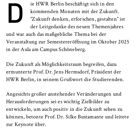
D
l
Neuigkeiten
ie HWR Berlin beschäftigt sich in den
i
Anbieter:
kommenden Monaten mit der Zukunft.
n
Betreiber dieser Website
Veranstaltungen
“Zukunft denken, erforschen, gestalten” ist
B
der Leitgedanke des neuen Themenjahres
Zweck:
e
Personen und Kontakte
Speichert den Zustimmungsstatus des
und war auch das maßgebliche Thema bei der
r
Benutzers für Cookies auf der aktuellen
Veranstaltung zur Semestereröffnung im Oktober 2025
l
Formulare
Domäne. Dadurch wird verhindert, dass das
in der Aula am Campus Schöneberg.
i
Cookie-Banner bei jedem erneuten Aufruf
n
der Website wiederholt angezeigt wird.
FB 2 Duales Studium
Die Zukunft als Möglichkeitsraum begreifen, dazu
S
ermunterte Prof. Dr. Jens Hermsdorf, Präsident der
Cookie Laufzeit:
c
FB 3 Allgemeine Verwaltung
HWR Berlin, in seinem Grußwort die Studierenden.
1 Jahr
h
o
FB 4 Rechtspflege
Angesichts großer anstehender Veränderungen und
o
TYPO3 Frontend Nutzer
Herausforderungen sei es wichtig Zielbilder zu
l
FB 5 Polizei und
entwickeln, um auch positiv in die Zukunft sehen zu
o
Name:
können, betonte Prof. Dr. Silke Bustamante und leitete
Sicherheitsmanagement
f
fe_typo_user
zur Keynote über.
E
Berlin Professional School
Anbieter: