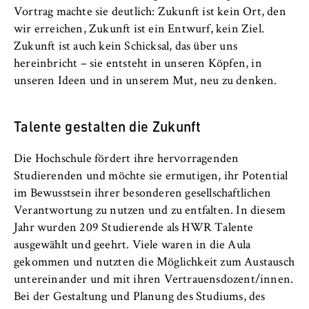
VISITOR_INFO1_LIVE, YSC, yt-remote-
Vortrag machte sie deutlich: Zukunft ist kein Ort, den
connected-devices
wir erreichen, Zukunft ist ein Entwurf, kein Ziel.
Zukunft ist auch kein Schicksal, das über uns
Anbieter:
Google Ireland Limited
hereinbricht – sie entsteht in unseren Köpfen, in
unseren Ideen und in unserem Mut, neu zu denken.
Zweck:
Erlaubt das Anzeigen und Abspielen von
Talente gestalten die Zukunft
eingebetteten YouTube-Videos, wobei Daten
an Google übertragen und Cookies gesetzt
werden.
Die Hochschule fördert ihre hervorragenden
Studierenden und möchte sie ermutigen, ihr Potential
Cookie Laufzeit:
im Bewusstsein ihrer besonderen gesellschaftlichen
bis zu 2 Jahre
Verantwortung zu nutzen und zu entfalten. In diesem
Jahr wurden 209 Studierende als HWR Talente
ausgewählt und geehrt. Viele waren in die Aula
STATISTIK
gekommen und nutzten die Möglichkeit zum Austausch
untereinander und mit ihren Vertrauensdozent/innen.
Matomo
Bei der Gestaltung und Planung des Studiums, des