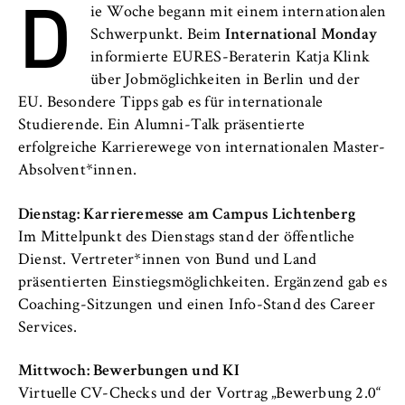
D
l
Neuigkeiten
ie Woche begann mit einem internationalen
i
Anbieter:
Schwerpunkt. Beim
International Monday
n
Betreiber dieser Website
Veranstaltungen
informierte EURES-Beraterin Katja Klink
B
über Jobmöglichkeiten in Berlin und der
Zweck:
e
Personen und Kontakte
Speichert den Zustimmungsstatus des
EU. Besondere Tipps gab es für internationale
r
Benutzers für Cookies auf der aktuellen
Studierende. Ein Alumni-Talk präsentierte
l
Formulare
Domäne. Dadurch wird verhindert, dass das
erfolgreiche Karrierewege von internationalen Master-
i
Cookie-Banner bei jedem erneuten Aufruf
Absolvent*innen.
n
der Website wiederholt angezeigt wird.
FB 2 Duales Studium
S
Dienstag: Karrieremesse am Campus Lichtenberg
Cookie Laufzeit:
c
FB 3 Allgemeine Verwaltung
Im Mittelpunkt des Dienstags stand der öffentliche
1 Jahr
h
Dienst. Vertreter*innen von Bund und Land
o
FB 4 Rechtspflege
präsentierten Einstiegsmöglichkeiten. Ergänzend gab es
o
TYPO3 Frontend Nutzer
Coaching-Sitzungen und einen Info-Stand des Career
l
FB 5 Polizei und
Services.
o
Name:
Sicherheitsmanagement
f
fe_typo_user
Mittwoch: Bewerbungen und KI
E
Virtuelle CV-Checks und der Vortrag „Bewerbung 2.0“
Berlin Professional School
Anbieter: