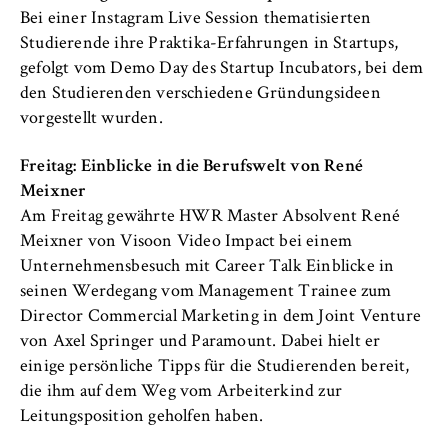
VISITOR_INFO1_LIVE, YSC, yt-remote-
Bei einer Instagram Live Session thematisierten
connected-devices
Studierende ihre Praktika-Erfahrungen in Startups,
Anbieter:
gefolgt vom Demo Day des Startup Incubators, bei dem
Google Ireland Limited
den Studierenden verschiedene Gründungsideen
vorgestellt wurden.
Zweck:
Erlaubt das Anzeigen und Abspielen von
Freitag: Einblicke in die Berufswelt von René
eingebetteten YouTube-Videos, wobei Daten
Meixner
an Google übertragen und Cookies gesetzt
Am Freitag
gewährte HWR Master Absolvent René
werden.
Meixner von Visoon Video Impact bei einem
Cookie Laufzeit:
Unternehmensbesuch mit Career Talk Einblicke in
bis zu 2 Jahre
seinen Werdegang vom Management Trainee zum
Director Commercial Marketing in dem Joint Venture
von Axel Springer und Paramount. Dabei hielt er
einige persönliche Tipps für die Studierenden bereit,
STATISTIK
die ihm auf dem Weg vom Arbeiterkind zur
Matomo
Leitungsposition geholfen haben.