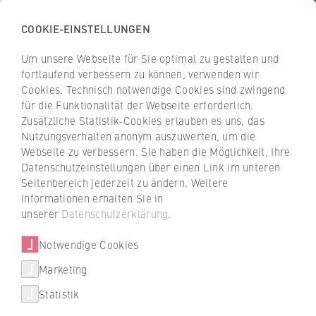
COOKIE-EINSTELLUNGEN
H
o
Um unsere Webseite für Sie optimal zu gestalten und
c
Z
Z
fortlaufend verbessern zu können, verwenden wir
h
u
u
Cookies. Technisch notwendige Cookies sind zwingend
s
für die Funktionalität der Webseite erforderlich.
r
r
c
Zusätzliche Statistik-Cookies erlauben es uns, das
ü
ü
Karriere
Nutzungsverhalten anonym auszuwerten, um die
h
c
c
Webseite zu verbessern. Sie haben die Möglichkeit, Ihre
u
Career Week 2025: Chancen
k
k
Datenschutzeinstellungen über einen Link im unteren
l
z
z
und Einblicke
Seitenbereich jederzeit zu ändern. Weitere
e
u
u
Informationen erhalten Sie in
f
r
r
unserer
Datenschutzerklärung
.
Vom 3. bis 7. November 2025 bot die Career
ü
S
S
Week der HWR Berlin Studierenden die
r
Notwendige Cookies
t
t
Möglichkeit, wertvolle Kontakte zu
W
a
a
Marketing
knüpfen und praxisnahe Einblicke zu
Über uns
i
r
r
gewinnen.
Statistik
r
t
t
Hochschulleitung
t