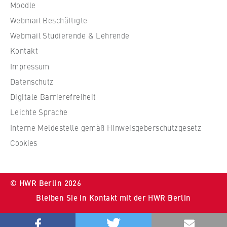
Moodle
W
Webmail Beschäftigte
i
r
Webmail Studierende & Lehrende
t
Kontakt
s
Impressum
c
Datenschutz
h
Digitale Barrierefreiheit
a
f
Leichte Sprache
t
Interne Meldestelle gemäß Hinweisgeberschutzgesetz
u
Cookies
n
d
R
© HWR Berlin 2026
e
Bleiben Sie in Kontakt mit der HWR Berlin
c
h
Bluesky
Youtube
Instragram
LinkedIn
t