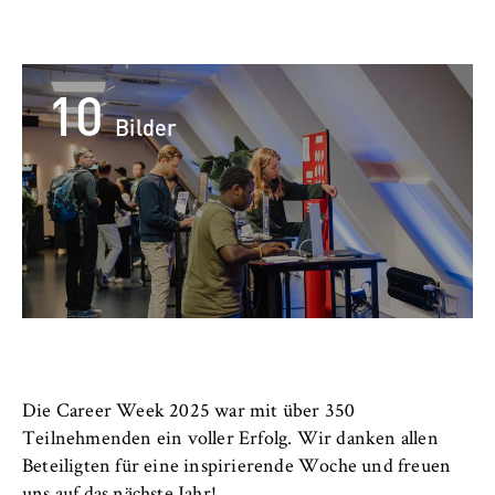
Name:
_pk_id, _pk_ses, _pk_ref
Anbieter:
10
Matomo
Bilder
Zweck:
Ermöglicht die anonyme Analyse Ihres
Nutzerverhaltens auf unserer Website, um
unser Angebot fortlaufend zu verbessern.
Hierzu werden Cookies gesetzt, die uns
helfen zu verstehen, welche Seiten am
häufigsten besucht werden.
Cookie Laufzeit:
bis zu 13 Monate
Die Career Week 2025 war mit über 350
Teilnehmenden ein voller Erfolg. Wir danken allen
Beteiligten für eine inspirierende Woche und freuen
uns auf das nächste Jahr!