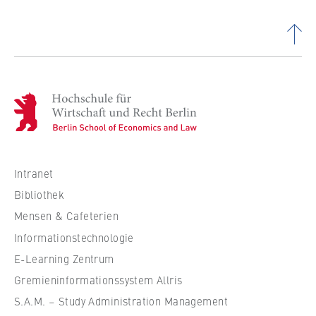
H
o
c
h
s
Intranet
c
Bibliothek
h
Mensen & Cafeterien
u
Informationstechnologie
l
e
E-Learning Zentrum
f
Gremieninformationssystem Allris
ü
S.A.M. – Study Administration Management
r