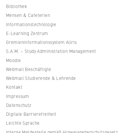
VISITOR_INFO1_LIVE, YSC, yt-remote-
c
Bibliothek
connected-devices
h
Mensen & Cafeterien
u
Anbieter:
Informationstechnologie
l
Google Ireland Limited
e
E-Learning Zentrum
Zweck:
f
Gremieninformationssystem Allris
Erlaubt das Anzeigen und Abspielen von
ü
S.A.M. – Study Administration Management
eingebetteten YouTube-Videos, wobei Daten
r
an Google übertragen und Cookies gesetzt
Moodle
W
werden.
Webmail Beschäftigte
i
r
Webmail Studierende & Lehrende
Cookie Laufzeit:
t
bis zu 2 Jahre
Kontakt
s
Impressum
c
Datenschutz
h
STATISTIK
Digitale Barrierefreiheit
a
f
Leichte Sprache
Matomo
t
Interne Meldestelle gemäß Hinweisgeberschutzgesetz