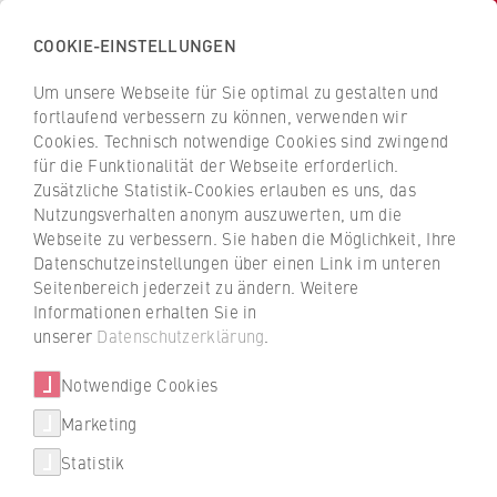
COOKIE-EINSTELLUNGEN
H
o
Um unsere Webseite für Sie optimal zu gestalten und
c
Z
Z
fortlaufend verbessern zu können, verwenden wir
h
u
u
Cookies. Technisch notwendige Cookies sind zwingend
s
für die Funktionalität der Webseite erforderlich.
r
r
c
Zusätzliche Statistik-Cookies erlauben es uns, das
ü
ü
25. Marketing-Forum
Nutzungsverhalten anonym auszuwerten, um die
h
c
c
Webseite zu verbessern. Sie haben die Möglichkeit, Ihre
u
»Modern Cyborgs«
k
k
Datenschutzeinstellungen über einen Link im unteren
l
z
z
Seitenbereich jederzeit zu ändern. Weitere
e
u
u
Informationen erhalten Sie in
»Why even the best marketing campaigns
f
r
r
unserer
Datenschutzerklärung
.
need great sales teams«. Mit diesem Beitrag
ü
S
S
widmete sich Dr. Jens Hutzschenreuter der
r
Notwendige Cookies
t
t
bedeutsamen Schnittstelle zwischen B2B
W
a
a
Marketing
Sales und B2B Marketing.
Über uns
i
r
r
Statistik
r
t
t
14.05.2019 — Prof. Dr. Ralf T. Kreutzer
Hochschulleitung
t