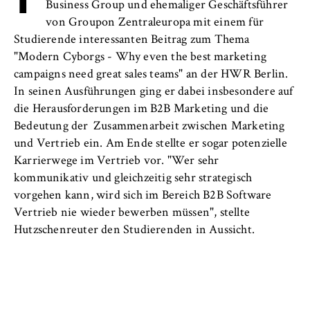
l
Neuigkeiten
Business Group und ehemaliger Geschäftsführer
i
Anbieter:
von Groupon Zentraleuropa mit einem für
n
Betreiber dieser Website
Veranstaltungen
Studierende interessanten Beitrag zum Thema
B
"Modern Cyborgs - Why even the best marketing
Zweck:
e
Personen und Kontakte
campaigns need great sales teams" an der HWR Berlin.
Speichert den Zustimmungsstatus des
r
In seinen Ausführungen ging er dabei insbesondere auf
Benutzers für Cookies auf der aktuellen
l
Formulare
Domäne. Dadurch wird verhindert, dass das
die Herausforderungen im B2B Marketing und die
i
Cookie-Banner bei jedem erneuten Aufruf
Bedeutung der Zusammenarbeit zwischen Marketing
n
der Website wiederholt angezeigt wird.
FB 2 Duales Studium
und Vertrieb ein. Am Ende stellte er sogar potenzielle
S
Karrierwege im Vertrieb vor. "Wer sehr
Cookie Laufzeit:
c
FB 3 Allgemeine Verwaltung
kommunikativ und gleichzeitig sehr strategisch
1 Jahr
h
vorgehen kann, wird sich im Bereich B2B Software
o
Vertrieb nie wieder bewerben müssen", stellte
FB 4 Rechtspflege
o
Hutzschenreuter den Studierenden in Aussicht.
TYPO3 Frontend Nutzer
l
FB 5 Polizei und
o
Name:
Sicherheitsmanagement
f
fe_typo_user
E
Berlin Professional School
Anbieter: