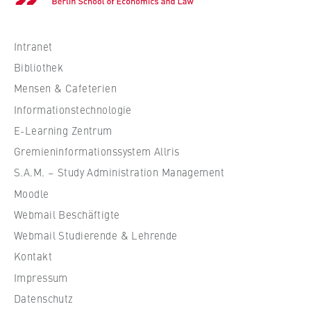
c
h
s
Intranet
c
Bibliothek
h
Mensen & Cafeterien
u
Informationstechnologie
l
e
E-Learning Zentrum
f
Gremieninformationssystem Allris
ü
S.A.M. – Study Administration Management
r
Moodle
W
Webmail Beschäftigte
i
r
Webmail Studierende & Lehrende
t
Kontakt
s
Impressum
c
Datenschutz
h