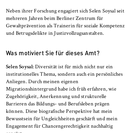
c
Betreiber dieser Website
o
Neben ihrer Forschung engagiert sich Selen Soysal seit
Internationales
n
Zweck:
mehreren Jahren beim Berliner Zentrum für
o
Dient der Identifizierung der
Gewaltprävention als Trainerin für soziale Kompetenz
Organisation der Hochschule
m
Browsersitzung für eingeloggte Frontend-
und Betrugsdelikte in Justizvollzugsanstalten.
i
Benutzer (z. B. im geschützten
Serviceeinrichtungen
Mitgliederbereich). Er speichert die
c
Session-ID und sorgt dafür, dass der Nutzer
Was motiviert Sie für dieses Amt?
s
während des Besuchs eingeloggt bleibt.
Stellenangebote
a
n
Selen Soysal:
Diversität ist für mich nicht nur ein
Cookie Laufzeit:
d
institutionelles Thema, sondern auch ein persönliches
Für die Dauer der Browsersitzung
L
Anliegen. Durch meinen eigenen
a
Migrationshintergrund habe ich früh erfahren, wie
w
Zugehörigkeit, Anerkennung und strukturelle
Barrieren das Bildungs- und Berufsleben prägen
MARKETING
können. Diese biografische Perspektive hat mein
Youtube
Bewusstsein für Ungleichheiten geschärft und mein
Engagement für Chancengerechtigkeit nachhaltig
Name: