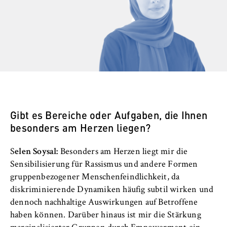
Name:
_pk_id, _pk_ses, _pk_ref
Anbieter:
Matomo
Zweck:
Ermöglicht die anonyme Analyse Ihres
Nutzerverhaltens auf unserer Website, um
unser Angebot fortlaufend zu verbessern.
Gibt es Bereiche oder Aufgaben, die Ihnen
Hierzu werden Cookies gesetzt, die uns
besonders am Herzen liegen?
helfen zu verstehen, welche Seiten am
häufigsten besucht werden.
Selen Soysal:
Besonders am Herzen liegt mir die
Cookie Laufzeit:
Sensibilisierung für Rassismus und andere Formen
bis zu 13 Monate
gruppenbezogener Menschenfeindlichkeit, da
diskriminierende Dynamiken häufig subtil wirken und
dennoch nachhaltige Auswirkungen auf Betroffene
haben können. Darüber hinaus ist mir die Stärkung