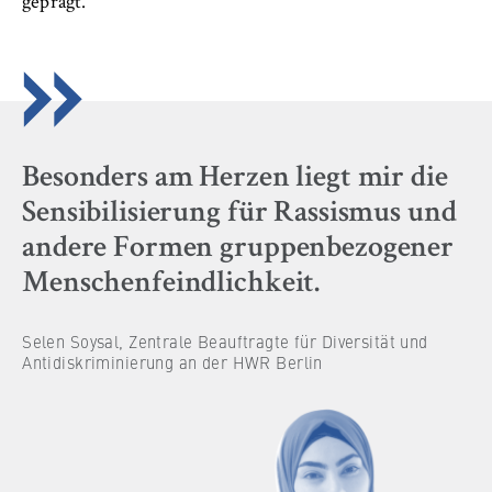
geprägt.
VISITOR_INFO1_LIVE, YSC, yt-remote-
connected-devices
Anbieter:
Google Ireland Limited
Zweck:
Erlaubt das Anzeigen und Abspielen von
Besonders am Herzen liegt mir die
eingebetteten YouTube-Videos, wobei Daten
Sensibilisierung für Rassismus und
an Google übertragen und Cookies gesetzt
werden.
andere Formen gruppenbezogener
Menschenfeindlichkeit.
Cookie Laufzeit:
bis zu 2 Jahre
Selen Soysal, Zentrale Beauftragte für Diversität und
Antidiskriminierung an der HWR Berlin
STATISTIK
Matomo