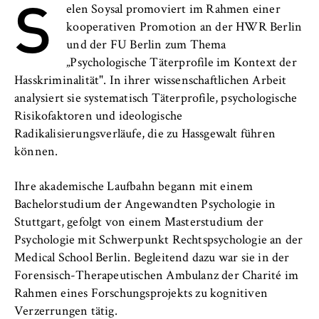
S
l
Neuigkeiten
elen Soysal promoviert im Rahmen einer
i
Anbieter:
kooperativen Promotion an der HWR Berlin
n
Betreiber dieser Website
Veranstaltungen
und der FU Berlin zum Thema
B
„Psychologische Täterprofile im Kontext der
Zweck:
e
Personen und Kontakte
Speichert den Zustimmungsstatus des
Hasskriminalität". In ihrer wissenschaftlichen Arbeit
r
Benutzers für Cookies auf der aktuellen
analysiert sie systematisch Täterprofile, psychologische
l
Formulare
Domäne. Dadurch wird verhindert, dass das
Risikofaktoren und ideologische
i
Cookie-Banner bei jedem erneuten Aufruf
Radikalisierungsverläufe, die zu Hassgewalt führen
n
der Website wiederholt angezeigt wird.
FB 2 Duales Studium
können.
S
Cookie Laufzeit:
c
FB 3 Allgemeine Verwaltung
Ihre akademische Laufbahn begann mit einem
1 Jahr
h
Bachelorstudium der Angewandten Psychologie in
o
FB 4 Rechtspflege
Stuttgart, gefolgt von einem Masterstudium der
o
TYPO3 Frontend Nutzer
Psychologie mit Schwerpunkt Rechtspsychologie an der
l
FB 5 Polizei und
Medical School Berlin. Begleitend dazu war sie in der
o
Name:
Forensisch-Therapeutischen Ambulanz der Charité im
Sicherheitsmanagement
f
fe_typo_user
Rahmen eines Forschungsprojekts zu kognitiven
E
Verzerrungen tätig.
Berlin Professional School
Anbieter: