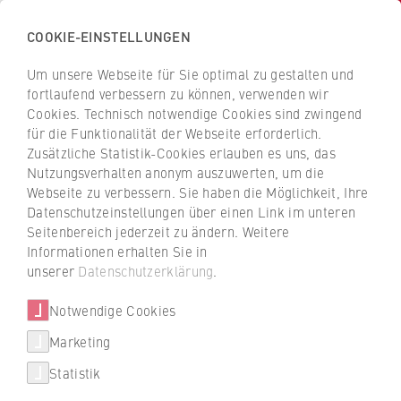
COOKIE-EINSTELLUNGEN
H
o
Um unsere Webseite für Sie optimal zu gestalten und
c
Z
Z
fortlaufend verbessern zu können, verwenden wir
h
u
u
Cookies. Technisch notwendige Cookies sind zwingend
s
für die Funktionalität der Webseite erforderlich.
r
r
c
Zusätzliche Statistik-Cookies erlauben es uns, das
ü
ü
Diversität
Nutzungsverhalten anonym auszuwerten, um die
h
c
c
Webseite zu verbessern. Sie haben die Möglichkeit, Ihre
u
Engagement für
k
k
Datenschutzeinstellungen über einen Link im unteren
l
z
z
Chancengerechtigkeit
Seitenbereich jederzeit zu ändern. Weitere
e
u
u
Informationen erhalten Sie in
f
r
r
unserer
Datenschutzerklärung
.
Selen Soysal wurde vom Akademischen
ü
S
S
Senat zur Beauftragten für Diversität und
r
Notwendige Cookies
t
t
Antidiskriminierung an der HWR Berlin
W
a
a
Marketing
gewählt. Im Interview spricht sie über ihre
Über uns
i
r
r
Motivation und Ideen für das Amt.
Statistik
r
t
t
Hochschulleitung
t