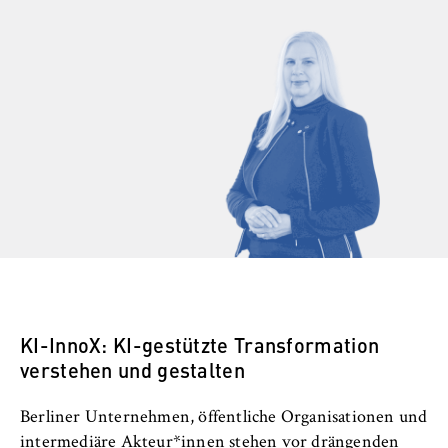
VISITOR_INFO1_LIVE, YSC, yt-remote-
connected-devices
Anbieter:
Google Ireland Limited
Zweck:
Erlaubt das Anzeigen und Abspielen von
eingebetteten YouTube-Videos, wobei Daten
an Google übertragen und Cookies gesetzt
werden.
Cookie Laufzeit:
bis zu 2 Jahre
KI-InnoX: KI-gestützte Transformation
verstehen und gestalten
STATISTIK
Matomo
Berliner Unternehmen, öffentliche Organisationen und
intermediäre Akteur*innen stehen vor drängenden