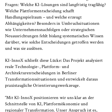
Name:
Fragen: Welche KI-Lösungen sind langfristig tragfähig?
_pk_id, _pk_ses, _pk_ref
Welche Plattformentscheidung schafft
Handlungsspielraum – und welche erzeugt
Anbieter:
Abhängigkeiten? Besonders in Umbruchsituationen
Matomo
wie Unternehmensnachfolgen oder strategischen
Zweck:
Neuausrichtungen fehlt bislang systematisches Wissen
Ermöglicht die anonyme Analyse Ihres
darüber, wie solche Entscheidungen getroffen werden
Nutzerverhaltens auf unserer Website, um
und was sie auslösen.
unser Angebot fortlaufend zu verbessern.
Hierzu werden Cookies gesetzt, die uns
KI-InnoX schließt diese Lücke: Das Projekt analysiert
helfen zu verstehen, welche Seiten am
reale Technologie-, Plattform- und
häufigsten besucht werden.
Architekturentscheidungen in Berliner
Cookie Laufzeit:
Transformationssituationen und entwickelt daraus
bis zu 13 Monate
praxistaugliche Orientierungswerkzeuge.
“Mit KI-InnoX positionieren wir uns klar an der
Schnittstelle von KI, Plattformökonomie und
regionaler Transformation. Unser Anspruch ist es,