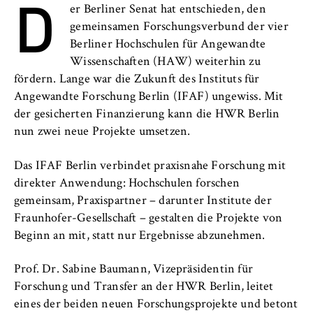
D
l
Neuigkeiten
er Berliner Senat hat entschieden, den
i
Anbieter:
gemeinsamen Forschungsverbund der vier
n
Betreiber dieser Website
Veranstaltungen
Berliner Hochschulen für Angewandte
B
Wissenschaften (HAW) weiterhin zu
Zweck:
e
Personen und Kontakte
Speichert den Zustimmungsstatus des
fördern. Lange war die Zukunft des Instituts für
r
Benutzers für Cookies auf der aktuellen
Angewandte Forschung Berlin (IFAF) ungewiss. Mit
l
Formulare
Domäne. Dadurch wird verhindert, dass das
der gesicherten Finanzierung kann die HWR Berlin
i
Cookie-Banner bei jedem erneuten Aufruf
nun zwei neue Projekte umsetzen.
n
der Website wiederholt angezeigt wird.
FB 2 Duales Studium
S
Das IFAF Berlin verbindet praxisnahe Forschung mit
Cookie Laufzeit:
c
FB 3 Allgemeine Verwaltung
direkter Anwendung: Hochschulen forschen
1 Jahr
h
gemeinsam, Praxispartner – darunter Institute der
o
FB 4 Rechtspflege
Fraunhofer-Gesellschaft – gestalten die Projekte von
o
TYPO3 Frontend Nutzer
Beginn an mit, statt nur Ergebnisse abzunehmen.
l
FB 5 Polizei und
o
Name:
Prof. Dr. Sabine Baumann, Vizepräsidentin für
Sicherheitsmanagement
f
fe_typo_user
Forschung und Transfer an der HWR Berlin, leitet
E
eines der beiden neuen Forschungsprojekte und betont
Berlin Professional School
Anbieter: