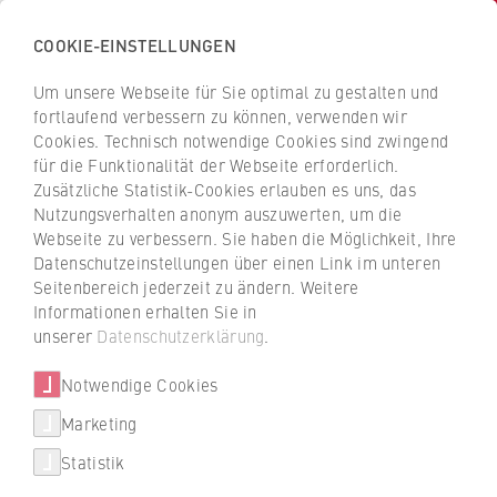
COOKIE-EINSTELLUNGEN
H
o
Um unsere Webseite für Sie optimal zu gestalten und
c
Z
Z
fortlaufend verbessern zu können, verwenden wir
h
u
u
Cookies. Technisch notwendige Cookies sind zwingend
s
für die Funktionalität der Webseite erforderlich.
r
r
c
Zusätzliche Statistik-Cookies erlauben es uns, das
ü
ü
Forschung
Nutzungsverhalten anonym auszuwerten, um die
h
c
c
Webseite zu verbessern. Sie haben die Möglichkeit, Ihre
u
HWR Berlin forscht zu KI und
k
k
Datenschutzeinstellungen über einen Link im unteren
l
z
z
Krise
Seitenbereich jederzeit zu ändern. Weitere
e
u
u
Informationen erhalten Sie in
f
r
r
unserer
Datenschutzerklärung
.
Der Berliner Senat fördert das IFAF Berlin
ü
S
S
weiter. Damit ist die Finanzierung für neue
r
Notwendige Cookies
t
t
Forschungsprojekte an der HWR Berlin zu
W
a
a
Marketing
KI-gestützten Transformationsprozessen
Über uns
i
r
r
und Krisenkommunikation gesichert.
Statistik
r
t
t
Hochschulleitung
t