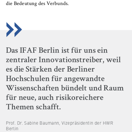
c
die Bedeutung des Verbunds.
Betreiber dieser Website
o
Internationales
n
Zweck:
o
Dient der Identifizierung der
Organisation der Hochschule
m
Browsersitzung für eingeloggte Frontend-
i
Benutzer (z. B. im geschützten
Serviceeinrichtungen
Mitgliederbereich). Er speichert die
c
Das IFAF Berlin ist für uns ein
Session-ID und sorgt dafür, dass der Nutzer
s
während des Besuchs eingeloggt bleibt.
Stellenangebote
a
zentraler Innovationstreiber, weil
n
es die Stärken der Berliner
Cookie Laufzeit:
d
Für die Dauer der Browsersitzung
Hochschulen für angewandte
L
Wissenschaften bündelt und Raum
a
w
für neue, auch risikoreichere
MARKETING
Themen schafft.
Youtube
Prof. Dr. Sabine Baumann, Vizepräsidentin der HWR
Name:
Berlin