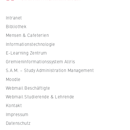
c
h
s
Intranet
c
Bibliothek
h
Mensen & Cafeterien
u
Informationstechnologie
l
e
E-Learning Zentrum
f
Gremieninformationssystem Allris
ü
S.A.M. – Study Administration Management
r
Moodle
W
Webmail Beschäftigte
i
r
Webmail Studierende & Lehrende
t
Kontakt
s
Impressum
c
Datenschutz
h