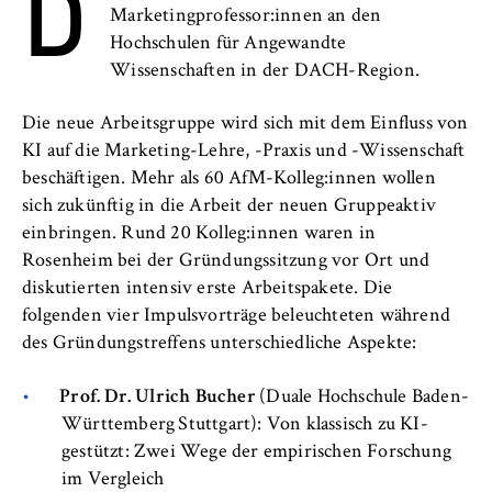
D
l
Neuigkeiten
Marketingprofessor:innen an den
i
Anbieter:
Hochschulen für Angewandte
n
Betreiber dieser Website
Veranstaltungen
Wissenschaften in der DACH-Region.
B
Zweck:
e
Personen und Kontakte
Speichert den Zustimmungsstatus des
Die neue Arbeitsgruppe wird sich mit dem Einfluss von
r
Benutzers für Cookies auf der aktuellen
KI auf die Marketing-Lehre, -Praxis und -Wissenschaft
l
Formulare
Domäne. Dadurch wird verhindert, dass das
beschäftigen. Mehr als 60 AfM-Kolleg:innen wollen
i
Cookie-Banner bei jedem erneuten Aufruf
sich zukünftig in die Arbeit der neuen Gruppeaktiv
n
der Website wiederholt angezeigt wird.
FB 2 Duales Studium
einbringen. Rund 20 Kolleg:innen waren in
S
Rosenheim bei der Gründungssitzung vor Ort und
Cookie Laufzeit:
c
FB 3 Allgemeine Verwaltung
diskutierten intensiv erste Arbeitspakete. Die
1 Jahr
h
folgenden vier Impulsvorträge beleuchteten während
o
FB 4 Rechtspflege
des Gründungstreffens unterschiedliche Aspekte:
o
TYPO3 Frontend Nutzer
l
FB 5 Polizei und
Prof. Dr. Ulrich Bucher
(Duale Hochschule Baden-
o
Name:
Württemberg Stuttgart): Von klassisch zu KI-
Sicherheitsmanagement
f
fe_typo_user
gestützt: Zwei Wege der empirischen Forschung
E
im Vergleich
Berlin Professional School
Anbieter: