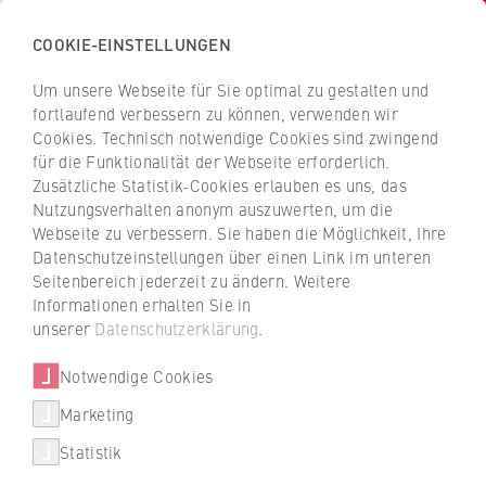
COOKIE-EINSTELLUNGEN
H
o
Um unsere Webseite für Sie optimal zu gestalten und
c
Z
Z
fortlaufend verbessern zu können, verwenden wir
h
u
u
Cookies. Technisch notwendige Cookies sind zwingend
s
für die Funktionalität der Webseite erforderlich.
r
r
c
Zusätzliche Statistik-Cookies erlauben es uns, das
ü
ü
Marketing
Nutzungsverhalten anonym auszuwerten, um die
h
c
c
Webseite zu verbessern. Sie haben die Möglichkeit, Ihre
u
Neue AfM-Arbeitsgruppe „KI &
k
k
Datenschutzeinstellungen über einen Link im unteren
l
z
z
Marke(ting)“ gegründet
Seitenbereich jederzeit zu ändern. Weitere
e
u
u
Informationen erhalten Sie in
f
r
r
unserer
Datenschutzerklärung
.
Im Rahmen der diesjährigen
ü
S
S
Arbeitsgemeinschaft für Marketing (AfM)-
r
Notwendige Cookies
t
t
Tagung an der TH Rosenheim wurde die
W
a
a
Marketing
neue Arbeitsgruppe „KI & Marke(ting) ins
Über uns
i
r
r
Leben gerufen.
Statistik
r
t
t
Hochschulleitung
t