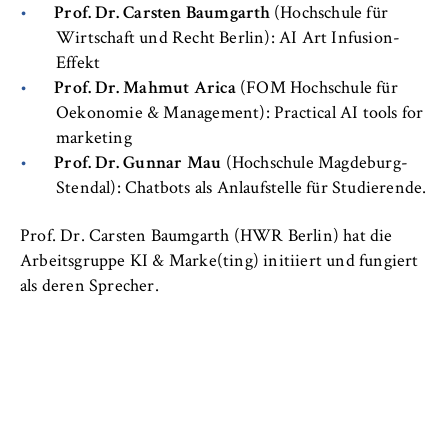
c
Prof. Dr. Carsten Baumgarth
(Hochschule für
Betreiber dieser Website
o
Wirtschaft und Recht Berlin): AI Art Infusion-
Internationales
n
Zweck:
Effekt
o
Dient der Identifizierung der
Prof. Dr. Mahmut Arica
(FOM Hochschule für
Organisation der Hochschule
m
Browsersitzung für eingeloggte Frontend-
Oekonomie & Management): Practical AI tools for
i
Benutzer (z. B. im geschützten
marketing
Serviceeinrichtungen
Mitgliederbereich). Er speichert die
c
Prof. Dr. Gunnar Mau
(Hochschule Magdeburg-
Session-ID und sorgt dafür, dass der Nutzer
s
Stendal): Chatbots als Anlaufstelle für Studierende.
während des Besuchs eingeloggt bleibt.
Stellenangebote
a
n
Cookie Laufzeit:
Prof. Dr. Carsten Baumgarth (HWR Berlin) hat die
d
Für die Dauer der Browsersitzung
Arbeitsgruppe KI & Marke(ting) initiiert und fungiert
L
als deren Sprecher.
a
w
MARKETING
Youtube
Name: