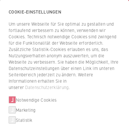
COOKIE-EINSTELLUNGEN
H
o
Um unsere Webseite für Sie optimal zu gestalten und
c
Z
Z
fortlaufend verbessern zu können, verwenden wir
h
u
u
Cookies. Technisch notwendige Cookies sind zwingend
s
für die Funktionalität der Webseite erforderlich.
r
r
c
Zusätzliche Statistik-Cookies erlauben es uns, das
ü
ü
Hochschule
Nutzungsverhalten anonym auszuwerten, um die
h
c
c
Webseite zu verbessern. Sie haben die Möglichkeit, Ihre
u
Staatssekretär besucht HWR
k
k
Datenschutzeinstellungen über einen Link im unteren
l
z
z
Berlin - Fokus auf Forschung
Seitenbereich jederzeit zu ändern. Weitere
e
u
u
Informationen erhalten Sie in
f
r
r
unserer
Datenschutzerklärung
.
Staatssekretär Dr. Henry Marx besuchte im
ü
S
S
Rahmen seiner Sommertour den Campus
r
Notwendige Cookies
t
t
Lichtenberg der HWR Berlin und
W
a
a
Marketing
informierte sich über Forschung zu KI,
Über uns
i
r
r
Verwaltung, Nachhaltigkeit und
Statistik
r
t
t
Fachkräftesicherung.
Hochschulleitung
t