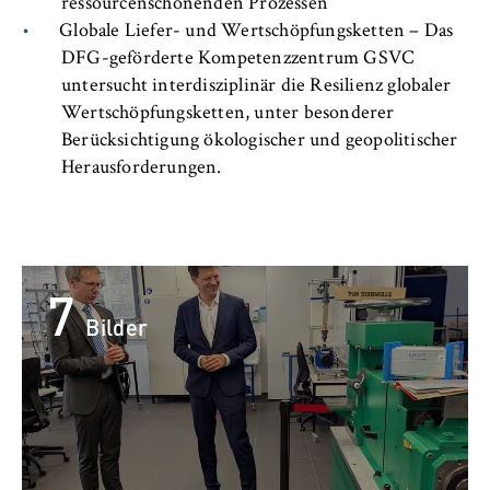
VISITOR_INFO1_LIVE, YSC, yt-remote-
ressourcenschonenden Prozessen
connected-devices
Globale Liefer- und Wertschöpfungsketten – Das
DFG-geförderte Kompetenzzentrum GSVC
Anbieter:
untersucht interdisziplinär die Resilienz globaler
Google Ireland Limited
Wertschöpfungsketten, unter besonderer
Berücksichtigung ökologischer und geopolitischer
Zweck:
Herausforderungen.
Erlaubt das Anzeigen und Abspielen von
eingebetteten YouTube-Videos, wobei Daten
an Google übertragen und Cookies gesetzt
werden.
7
Cookie Laufzeit:
bis zu 2 Jahre
Bilder
STATISTIK
Matomo