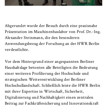
Name:
_pk_id, _pk_ses, _pk_ref
Anbieter:
Matomo
Abgerundet wurde der Besuch durch eine praxisnahe
Präsentation im Maschinenbaulabor von Prof. Dr.-Ing.
Zweck:
Alexander Steinmann, die den besonderen
Ermöglicht die anonyme Analyse Ihres
Anwendungsbezug der Forschung an der HWR Berlin
Nutzerverhaltens auf unserer Website, um
unser Angebot fortlaufend zu verbessern.
verdeutlichte.
Hierzu werden Cookies gesetzt, die uns
helfen zu verstehen, welche Seiten am
Vor dem Hintergrund einer angespannten Berliner
häufigsten besucht werden.
Haushaltslage betonten alle Beteiligten die Bedeutung
einer weiteren Profilierung der Hochschule und
Cookie Laufzeit:
strategischen Weiterentwicklung der Berliner
bis zu 13 Monate
Hochschullandschaft. Schließlich leiste die HWR Berlin
mit ihrer Expertise in Wirtschaft, Sicherheit,
Digitalisierung und Nachhaltigkeit einen zentralen
Beitrag zur Fachkräftesicherung und Innovationskraft