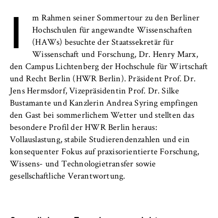
l
Neuigkeiten
I
i
Anbieter:
m Rahmen seiner Sommertour zu den Berliner
n
Betreiber dieser Website
Veranstaltungen
Hochschulen für angewandte Wissenschaften
B
(HAWs) besuchte der Staatssekretär für
Zweck:
e
Personen und Kontakte
Speichert den Zustimmungsstatus des
Wissenschaft und Forschung, Dr. Henry Marx,
r
Benutzers für Cookies auf der aktuellen
den Campus Lichtenberg der Hochschule für Wirtschaft
l
Formulare
Domäne. Dadurch wird verhindert, dass das
und Recht Berlin (HWR Berlin). Präsident Prof. Dr.
i
Cookie-Banner bei jedem erneuten Aufruf
Jens Hermsdorf, Vizepräsidentin Prof. Dr. Silke
n
der Website wiederholt angezeigt wird.
FB 2 Duales Studium
Bustamante und Kanzlerin Andrea Syring empfingen
S
den Gast bei sommerlichem Wetter und stellten das
Cookie Laufzeit:
c
FB 3 Allgemeine Verwaltung
besondere Profil der HWR Berlin heraus:
1 Jahr
h
Vollauslastung, stabile Studierendenzahlen und ein
o
FB 4 Rechtspflege
konsequenter Fokus auf praxisorientierte Forschung,
o
TYPO3 Frontend Nutzer
Wissens- und Technologietransfer sowie
l
FB 5 Polizei und
gesellschaftliche Verantwortung.
o
Name:
Sicherheitsmanagement
f
fe_typo_user
E
Berlin Professional School
Anbieter: