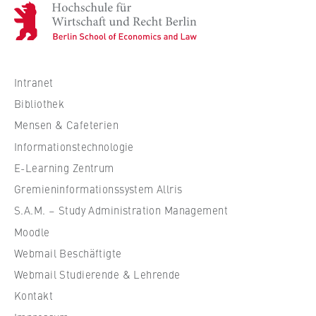
H
o
c
h
s
Intranet
c
Bibliothek
h
Mensen & Cafeterien
u
Informationstechnologie
l
e
E-Learning Zentrum
f
Gremieninformationssystem Allris
ü
S.A.M. – Study Administration Management
r
Moodle
W
Webmail Beschäftigte
i
r
Webmail Studierende & Lehrende
t
Kontakt
s