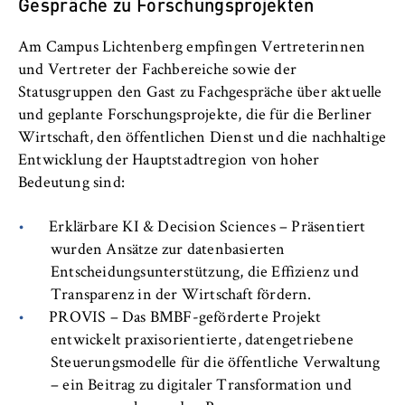
c
Gespräche zu Forschungsprojekten
Betreiber dieser Website
o
Internationales
n
Am Campus Lichtenberg empfingen Vertreterinnen
Zweck:
o
und Vertreter der Fachbereiche sowie der
Dient der Identifizierung der
Organisation der Hochschule
m
Statusgruppen den Gast zu Fachgespräche über aktuelle
Browsersitzung für eingeloggte Frontend-
i
Benutzer (z. B. im geschützten
und geplante Forschungsprojekte, die für die Berliner
Serviceeinrichtungen
Mitgliederbereich). Er speichert die
c
Wirtschaft, den öffentlichen Dienst und die nachhaltige
Session-ID und sorgt dafür, dass der Nutzer
s
Entwicklung der Hauptstadtregion von hoher
während des Besuchs eingeloggt bleibt.
Stellenangebote
a
Bedeutung sind:
n
Cookie Laufzeit:
d
Erklärbare KI & Decision Sciences – Präsentiert
Für die Dauer der Browsersitzung
L
wurden Ansätze zur datenbasierten
a
Entscheidungsunterstützung, die Effizienz und
w
Transparenz in der Wirtschaft fördern.
MARKETING
PROVIS – Das BMBF-geförderte Projekt
entwickelt praxisorientierte, datengetriebene
Youtube
Steuerungsmodelle für die öffentliche Verwaltung
– ein Beitrag zu digitaler Transformation und
Name: