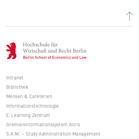
H
o
c
h
s
Intranet
c
Bibliothek
h
Mensen & Cafeterien
u
Informationstechnologie
l
e
E-Learning Zentrum
f
Gremieninformationssystem Allris
ü
S.A.M. – Study Administration Management
r