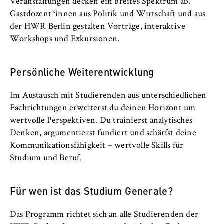
c
Veranstaltungen decken ein breites Spektrum ab.
Betreiber dieser Website
o
Gastdozent*innen aus Politik und Wirtschaft und aus
Internationales
n
der HWR Berlin gestalten Vorträge, interaktive
Zweck:
o
Workshops und Exkursionen.
Dient der Identifizierung der
Organisation der Hochschule
m
Browsersitzung für eingeloggte Frontend-
i
Benutzer (z. B. im geschützten
Persönliche Weiterentwicklung
Serviceeinrichtungen
Mitgliederbereich). Er speichert die
c
Session-ID und sorgt dafür, dass der Nutzer
s
Im Austausch mit Studierenden aus unterschiedlichen
während des Besuchs eingeloggt bleibt.
Stellenangebote
a
Fachrichtungen erweiterst du deinen Horizont um
n
Cookie Laufzeit:
wertvolle Perspektiven. Du trainierst analytisches
d
Für die Dauer der Browsersitzung
Denken, argumentierst fundiert und schärfst deine
L
Kommunikationsfähigkeit – wertvolle Skills für
a
Studium und Beruf.
w
MARKETING
Für wen ist das Studium Generale?
Youtube
Name:
Das Programm richtet sich an alle Studierenden der