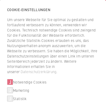
COOKIE-EINSTELLUNGEN
H
o
Um unsere Webseite für Sie optimal zu gestalten und
c
Z
Z
fortlaufend verbessern zu können, verwenden wir
h
u
u
Cookies. Technisch notwendige Cookies sind zwingend
s
für die Funktionalität der Webseite erforderlich.
r
r
c
Zusätzliche Statistik-Cookies erlauben es uns, das
ü
ü
Studium
Nutzungsverhalten anonym auszuwerten, um die
h
c
c
Webseite zu verbessern. Sie haben die Möglichkeit, Ihre
u
Studium Generale: Bildung ist
k
k
Datenschutzeinstellungen über einen Link im unteren
l
z
z
mehr als Fachwissen
Seitenbereich jederzeit zu ändern. Weitere
e
u
u
Informationen erhalten Sie in
f
r
r
unserer
Datenschutzerklärung
.
Du möchtest über den Tellerrand deines
ü
S
S
Studienfachs hinausblicken und die Welt aus
r
Notwendige Cookies
t
t
neuen Perspektiven betrachten? Das
W
a
a
Marketing
Studium Generale der HWR Berlin bietet dir
Über uns
i
r
r
genau diese Möglichkeit!
Statistik
r
t
t
Hochschulleitung
t