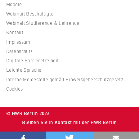
Moodle
W
Webmail Beschäftigte
i
r
Webmail Studierende & Lehrende
t
Kontakt
s
Impressum
c
Datenschutz
h
Digitale Barrierefreiheit
a
f
Leichte Sprache
t
Interne Meldestelle gemäß Hinweisgeberschutzgesetz
u
Cookies
n
d
R
© HWR Berlin 2026
e
Bleiben Sie in Kontakt mit der HWR Berlin
c
h
Bluesky
Youtube
Instragram
LinkedIn