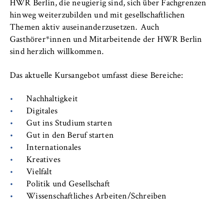
VISITOR_INFO1_LIVE, YSC, yt-remote-
HWR Berlin, die neugierig sind, sich über Fachgrenzen
connected-devices
hinweg weiterzubilden und mit gesellschaftlichen
Themen aktiv auseinanderzusetzen. Auch
Anbieter:
Gasthörer*innen und Mitarbeitende der HWR Berlin
Google Ireland Limited
sind herzlich willkommen.
Zweck:
Erlaubt das Anzeigen und Abspielen von
Das aktuelle Kursangebot umfasst diese Bereiche:
eingebetteten YouTube-Videos, wobei Daten
an Google übertragen und Cookies gesetzt
Nachhaltigkeit
werden.
Digitales
Gut ins Studium starten
Cookie Laufzeit:
Gut in den Beruf starten
bis zu 2 Jahre
Internationales
Kreatives
Vielfalt
Politik und Gesellschaft
STATISTIK
Wissenschaftliches Arbeiten/Schreiben
Matomo