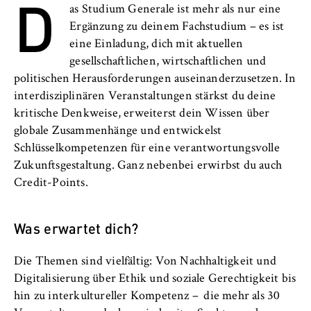
D
l
Neuigkeiten
as Studium Generale ist mehr als nur eine
i
Anbieter:
Ergänzung zu deinem Fachstudium – es ist
n
Betreiber dieser Website
Veranstaltungen
eine Einladung, dich mit aktuellen
B
gesellschaftlichen, wirtschaftlichen und
Zweck:
e
Personen und Kontakte
Speichert den Zustimmungsstatus des
politischen Herausforderungen auseinanderzusetzen. In
r
Benutzers für Cookies auf der aktuellen
interdisziplinären Veranstaltungen stärkst du deine
l
Formulare
Domäne. Dadurch wird verhindert, dass das
kritische Denkweise, erweiterst dein Wissen über
i
Cookie-Banner bei jedem erneuten Aufruf
globale Zusammenhänge und entwickelst
n
der Website wiederholt angezeigt wird.
FB 2 Duales Studium
Schlüsselkompetenzen für eine verantwortungsvolle
S
Zukunftsgestaltung. Ganz nebenbei erwirbst du auch
Cookie Laufzeit:
c
FB 3 Allgemeine Verwaltung
Credit-Points.
1 Jahr
h
o
FB 4 Rechtspflege
o
Was erwartet dich?
TYPO3 Frontend Nutzer
l
FB 5 Polizei und
o
Die Themen sind vielfältig: Von Nachhaltigkeit und
Name:
Sicherheitsmanagement
f
fe_typo_user
Digitalisierung über Ethik und soziale Gerechtigkeit bis
E
hin zu interkultureller Kompetenz – die mehr als 30
Berlin Professional School
Anbieter: