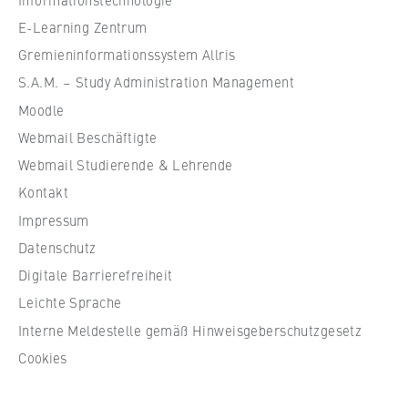
l
VISITOR_INFO1_LIVE, YSC, yt-remote-
connected-devices
e
E-Learning Zentrum
f
Gremieninformationssystem Allris
Anbieter:
ü
S.A.M. – Study Administration Management
Google Ireland Limited
r
Moodle
W
Zweck:
Webmail Beschäftigte
i
Erlaubt das Anzeigen und Abspielen von
r
eingebetteten YouTube-Videos, wobei Daten
Webmail Studierende & Lehrende
an Google übertragen und Cookies gesetzt
t
Kontakt
werden.
s
Impressum
c
Cookie Laufzeit:
Datenschutz
h
bis zu 2 Jahre
Digitale Barrierefreiheit
a
f
Leichte Sprache
t
Interne Meldestelle gemäß Hinweisgeberschutzgesetz
u
STATISTIK
Cookies
n
Matomo
d