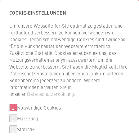
COOKIE-EINSTELLUNGEN
H
o
Um unsere Webseite für Sie optimal zu gestalten und
c
Z
Z
fortlaufend verbessern zu können, verwenden wir
h
u
u
Cookies. Technisch notwendige Cookies sind zwingend
s
für die Funktionalität der Webseite erforderlich.
Christiane Walczak
r
r
c
Zusätzliche Statistik-Cookies erlauben es uns, das
ü
ü
Nutzungsverhalten anonym auszuwerten, um die
h
c
c
Webseite zu verbessern. Sie haben die Möglichkeit, Ihre
u
k
k
FB 1 Wirtschaftswissenschaften
Datenschutzeinstellungen über einen Link im unteren
l
z
z
Seitenbereich jederzeit zu ändern. Weitere
e
u
u
Beratung für Studierende des Bachelor-Studiengangs
Informationen erhalten Sie in
f
r
r
unserer
Datenschutzerklärung
.
Wirtschaftsrecht
ü
S
S
r
Notwendige Cookies
t
t
W
a
a
Marketing
Über uns
i
r
r
Statistik
r
t
t
Hochschulleitung
t